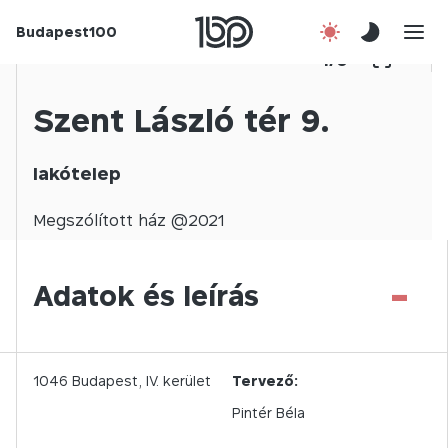
Budapest100
Korábbi évek
1
/
0
Csatlakozz!
Szent László tér 9.
Kapcsolat
lakótelep
En
Megszólított
ház @
2021
-
Adatok és leírás
1046
Budapest,
IV.
kerület
Tervező:
Pintér Béla