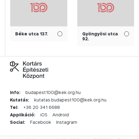
Béke utca 137.
Gyöngyösi utca
92.
Info:
budapest100@kek.org.hu
Kutatás:
kutatas.budapest100@kek.org.hu
Tel:
+36 20 341 6688
Applikáció:
iOS
Android
Social:
Facebook
Instagram