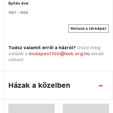
Építés éve:
1951
- 1956
Mutasd a térképet
Tudsz valamit erről a házról?
Oszd meg
velünk a
budapest100@kek.org.hu
email
címen!
-
Házak a közelben