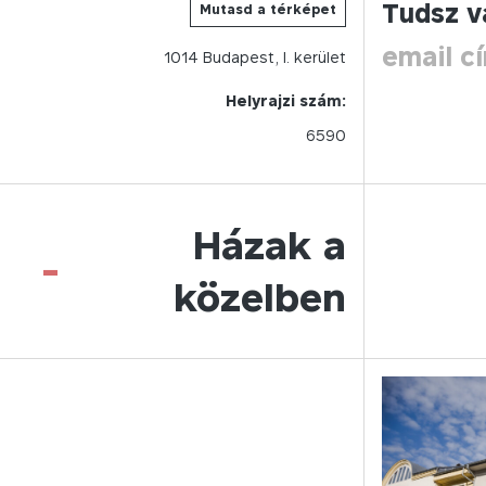
Tudsz v
Mutasd a térképet
email c
1014
Budapest,
I.
kerület
Helyrajzi szám:
6590
Házak a
-
közelben