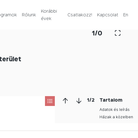
Rólunk
Korábbi
ogramok
Rólunk
Csatlakozz!
Kapcsolat
En
évek
Korábbi évek
1
/
0
Csatlakozz!
terület
Kapcsolat
En
1
/
2
Tartalom
Adatok és leírás
Házak a közelben