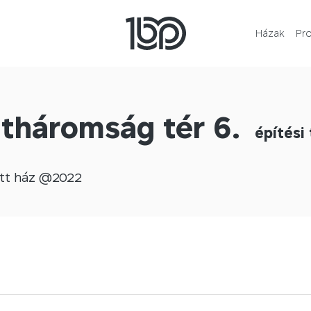
Házak
Pr
tháromság tér 6.
építési 
tt
ház @
2022