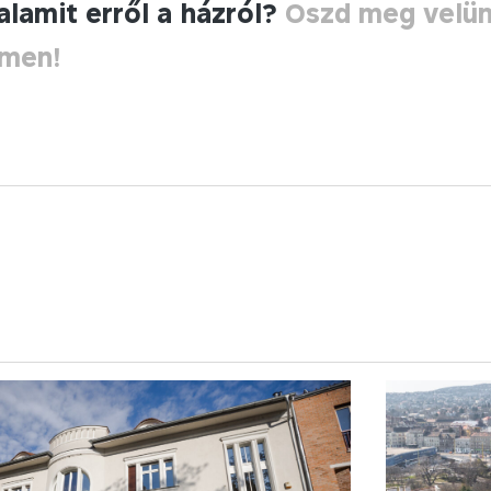
alamit erről a házról?
Oszd meg velü
ímen!