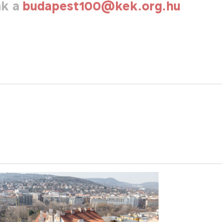
nk a
budapest100@kek.org.hu