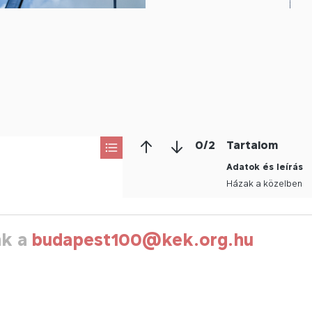
0
/
2
Tartalom
Adatok és leírás
Házak a közelben
nk a
budapest100@kek.org.hu