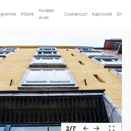
Rólunk
Korábbi
ogramok
Rólunk
Csatlakozz!
Kapcsolat
En
évek
Korábbi évek
Csatlakozz!
Kapcsolat
En
2
/
7