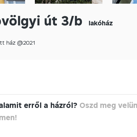
völgyi út 3/b
lakóház
tt
ház @
2021
alamit erről a házról?
Oszd meg velü
ímen!