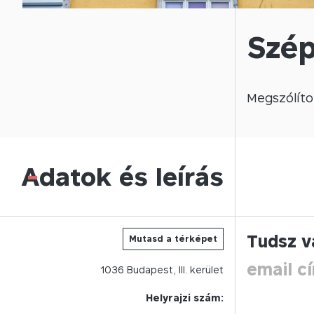
Szép
Megszólíto
Adatok és leírás
-
Tudsz v
Mutasd a térképet
email c
1036
Budapest,
III.
kerület
Helyrajzi szám: