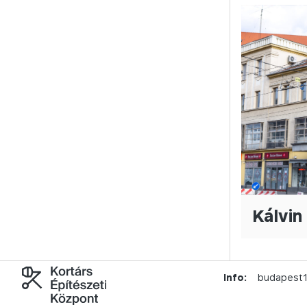
Kálvin 
Info:
budapest