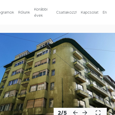
Rólunk
Korábbi
ogramok
Rólunk
Csatlakozz!
Kapcsolat
En
évek
Korábbi évek
Csatlakozz!
Kapcsolat
En
2
/
5