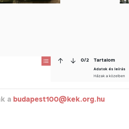
0
/
2
Tartalom
Adatok és leírás
Házak a közelben
nk a
budapest100@kek.org.hu