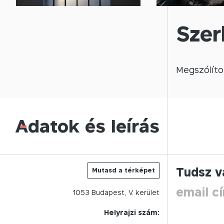
Szer
Megszólíto
Adatok és leírás
-
Tudsz v
Mutasd a térképet
email c
1053
Budapest,
V.
kerület
Helyrajzi szám: