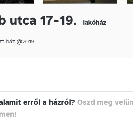
b utca 17-19.
lakóház
tt
ház @
2019
alamit erről a házról?
Oszd meg velü
ímen!