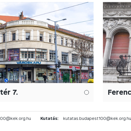
tér 7.
Ferenc
100@kek.org.hu
Kutatás:
kutatas.budapest100@kek.org.h