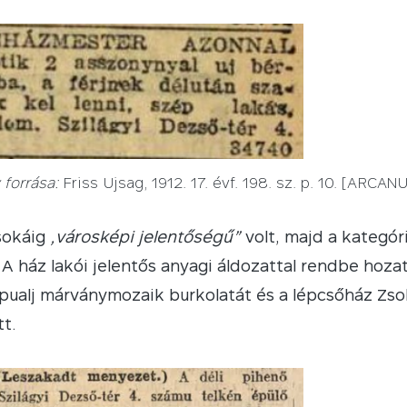
forrása:
Friss Ujsag, 1912. 17. évf. 198. sz. p. 10. [ARCAN
sokáig
„városképi jelentőségű”
volt, majd a kategór
7] A ház lakói jelentős anyagi áldozattal rendbe hoz
apualj márványmozaik burkolatát és a lépcsőház Zso
t.