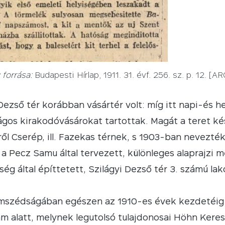
forrása:
Budapesti Hírlap, 1911. 31. évf. 256. sz. p. 12. [
Dezső tér korábban vásártér volt: míg itt napi-és h
ágos kirakodóvásárokat tartottak. Magát a teret ké
l Cserép, ill. Fazekas térnek, s 1903-ban nevezték 
en a Pecz Samu által tervezett, különleges alaprajz
ég által építtetett, Szilágyi Dezső tér 3. számú la
szédságában egészen az 1910-es évek kezdetéig eg
szám alatt, melynek legutolsó tulajdonosai Höhn Ker