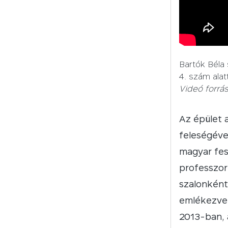
Bartók Béla
4. szám alat
Videó forrás
Az épület a
feleségével
magyar fes
professzor
szalonként 
emlékezve 
2013-ban, 