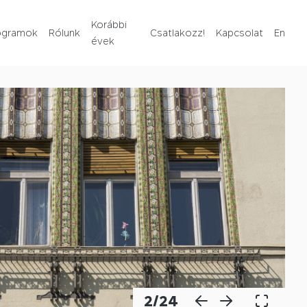
Rólunk
Korábbi
ogramok
Rólunk
Csatlakozz!
Kapcsolat
En
évek
Korábbi évek
Csatlakozz!
Kapcsolat
En
2
/
24