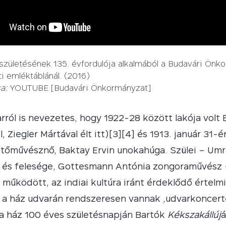
 születésének 135. évfordulója alkalmából a Budavári Önk
ti emléktáblánál. (2016)
a:
YOUTUBE [Budavári Önkormányzat]
rról is nevezetes, hogy 1922-28 között lakója volt B
, Ziegler Mártával élt itt)[3][4] és 1913. január 31-é
tőművésznő, Baktay Ervin unokahúga. Szülei – Umr
 és felesége, Gottesmann Antónia zongoraművész – 
működött, az indiai kultúra iránt érdeklődő értelmi
a ház udvarán rendszeresen vannak „udvarkoncerte
a ház 100 éves születésnapján Bartók
Kékszakállúj
á