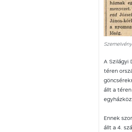
Szemelvény 
A Szilágyi 
téren orsz
göncsérekrő
állt a tér
egyházközs
Ennek szom
állt a 4. 