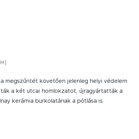
UM]
ia megszűntét követően jelenleg helyi védelem
atták a két utcai homlokzatot, újragyártatták a
lnay kerámia burkolatának a pótlása is