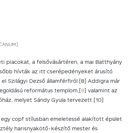
ARCANUM]
eti piacokat, a felsővásártéren, a mai Batthyány
sőbb hívták az itt cserépedényeket árusító
el Szilágyi Dezső államférfiról.[8] Addigra már
i megoldású református templom,[
9
] valamint az
kóház, melyet Sándy Gyula tervezett.[10]
y copf stílusban emeletessé alakított épület
esztély harisnyakötő-készítő mester és