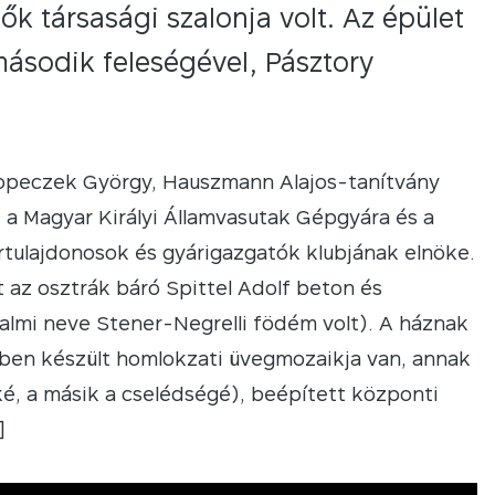
dők társasági szalonja volt. Az épület
 második feleségével, Pásztory
 Kopeczek György, Hauszmann Alajos-tanítvány
, a Magyar Királyi Államvasutak Gépgyára és a
ártulajdonosok és gyárigazgatók klubjának elnöke.
 az osztrák báró Spittel Adolf beton és
dalmi neve Stener-Negrelli födém volt). A háznak
ében készült homlokzati üvegmozaikja van, annak
akóké, a másik a cselédségé), beépített központi
]