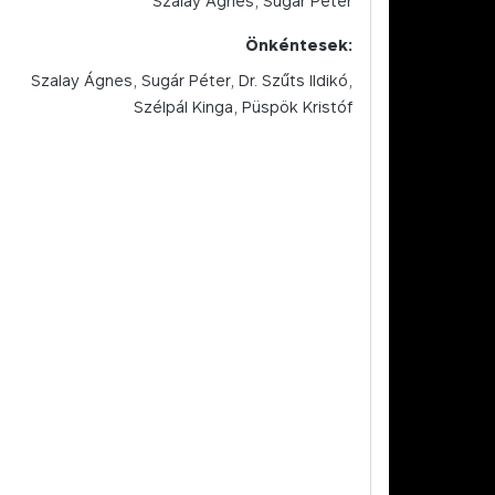
Szalay Ágnes, Sugár Péter
Önkéntesek:
Szalay Ágnes, Sugár Péter, Dr. Szűts Ildikó,
Szélpál Kinga, Püspök Kristóf