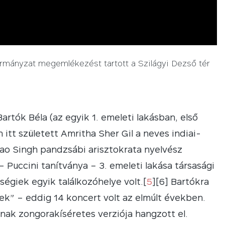
ormányzat megemlékezést tartott a Szilágyi Dezső tér
artók Béla (az egyik 1. emeleti lakásban, első
n itt született Amritha Sher Gil a neves indiai-
ao Singh pandzsábi arisztokrata nyelvész
Puccini tanítványa – 3. emeleti lakása társasági
ségiek egyik találkozóhelye volt.[
5
][6] Bartókra
k” – eddig 14 koncert volt az elmúlt években.
nak zongorakíséretes verziója hangzott el.