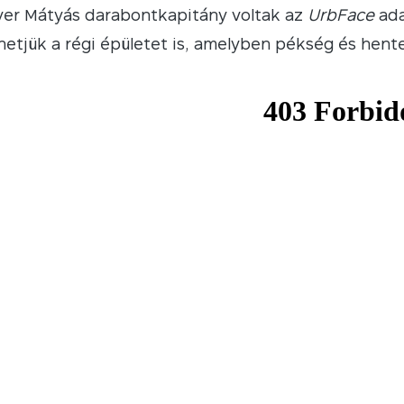
er Mátyás darabontkapitány voltak az
UrbFace
ada
etjük a régi épületet is, amelyben pékség és hente