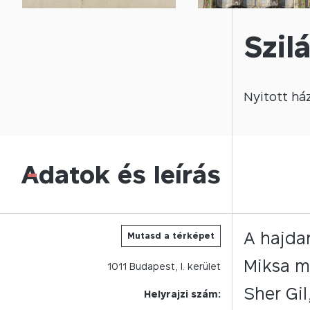
Szil
Nyitott
há
Adatok és leírás
-
A hajdan
Mutasd a térképet
Miksa mű
1011
Budapest,
I.
kerület
Sher Gil
Helyrajzi szám: