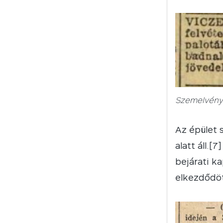
Szemelvény 
Az épület 
alatt áll.[
bejárati k
elkezdődöt