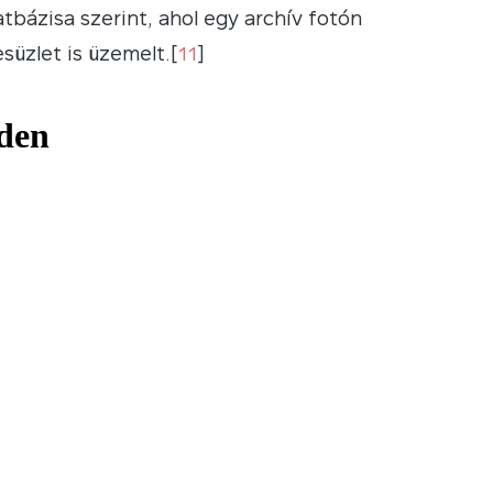
tbázisa szerint, ahol egy archív fotón
süzlet is üzemelt.[
11
]