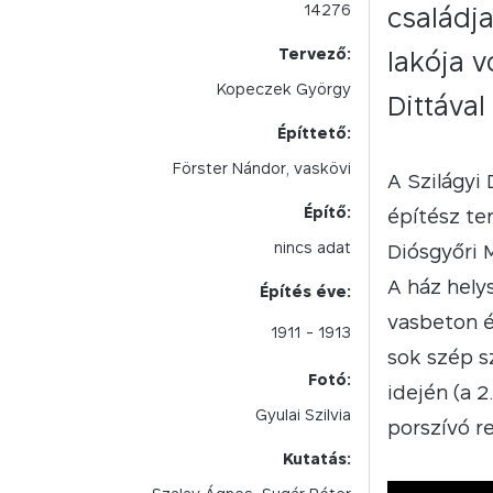
14276
családja
Tervező:
lakója v
Kopeczek György
Dittával 
Építtető:
Förster Nándor, vaskövi
A Szilágyi
Építő:
építész te
nincs adat
Diósgyőri 
A ház hely
Építés éve:
vasbeton é
1911
- 1913
sok szép s
Fotó:
idején (a 2
Gyulai Szilvia
porszívó r
Kutatás: