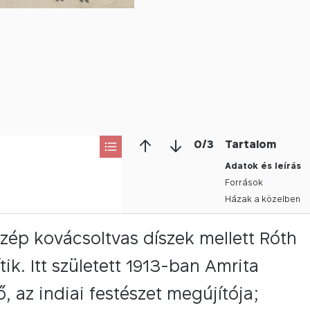
0
/
3
Tartalom
Adatok és leírás
Források
Házak a közelben
szép kovácsoltvas díszek mellett Róth
k. Itt született 1913-ban Amrita
 az indiai festészet megújítója;