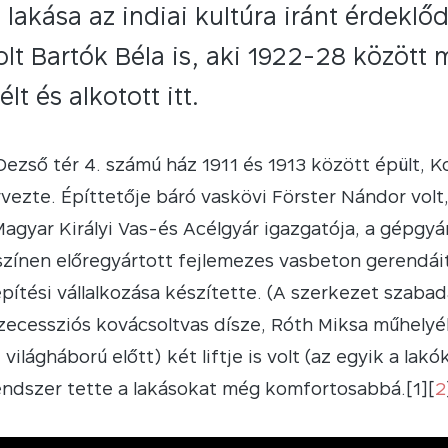
 lakása az indiai kultúra iránt érdeklő
olt Bartók Béla is, aki 1922-28 között
élt és alkotott itt.
 Dezső tér 4. számú ház 1911 és 1913 között épült,
rvezte. Építtetője báró vaskövi Förster Nándor volt
Magyar Királyi Vas-és Acélgyár igazgatója, a gépgy
színen előregyártott fejlemezes vasbeton gerendáit
pítési vállalkozása készítette. (A szerkezet szaba
zecessziós kovácsoltvas dísze, Róth Miksa műhely
. világháború előtt) két liftje is volt (az egyik a l
endszer tette a lakásokat még komfortosabbá.[1][
2