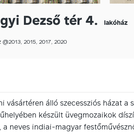
ágyi Dezső tér 4.
lakóház
z @
2013
,
2015
,
2017
,
2020
i vásártéren álló szecessziós házat a 
helyében készült üvegmozaikok díszíti
, a neves indiai-magyar festőművésznő,