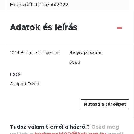
Megszólított
ház @
2022
-
Adatok és leírás
1014
Budapest,
I.
kerület
Helyrajzi szám:
6583
Fotó:
Csoport Dávid
Mutasd a térképet
Tudsz valamit erről a házról?
Oszd meg
velünk a
budapest100@kek.org.hu
email