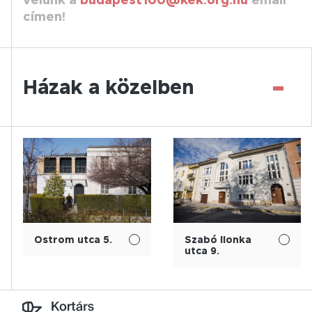
címen!
-
Házak a közelben
Ostrom utca 5.
Szabó Ilonka
utca 9.