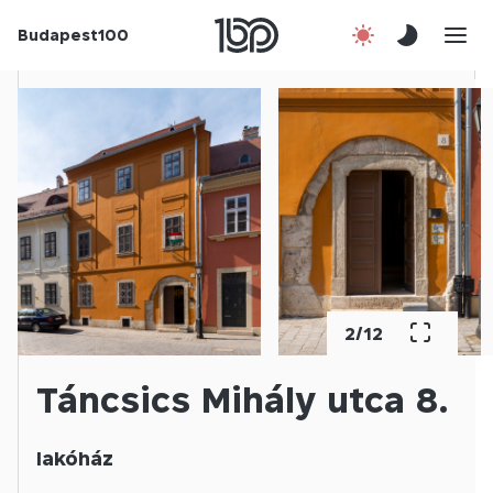
Budapest100
Korábbi évek
Csatlakozz!
Kapcsolat
En
2
/
12
Táncsics Mihály utca 8.
lakóház