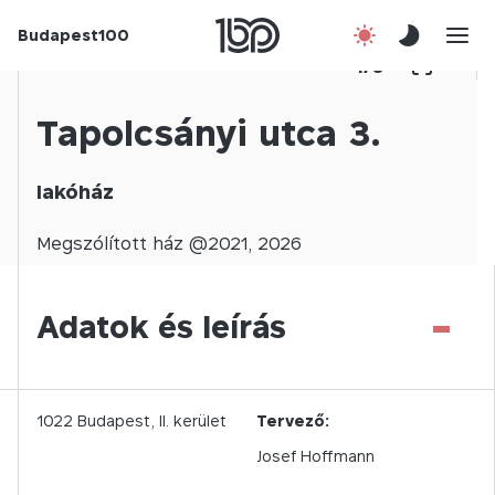
Budapest100
Korábbi évek
1
/
0
Csatlakozz!
Tapolcsányi utca 3.
Kapcsolat
lakóház
En
Megszólított
ház @
2021
,
2026
-
Adatok és leírás
1022
Budapest,
II.
kerület
Tervező:
Josef Hoffmann