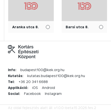
Aranka utca 8.
Barsi utca 8.
Info:
budapest100@kek.org.hu
Kutatás:
kutatas.budapest100@kek.org.hu
Tel:
+36 20 341 6688
Applikáció:
iOS
Android
Social:
Facebook
Instagram
Az oldal fejlesztés alatt áll.
v1.0.0-beta.15.2026.fes.2