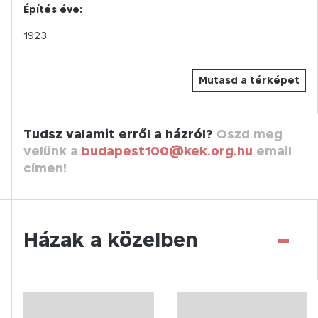
Építés éve:
1923
Mutasd a térképet
Tudsz valamit erről a házról?
Oszd meg
velünk a
budapest100@kek.org.hu
email
címen!
-
Házak a közelben