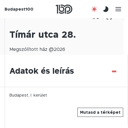
Budapest100
Korábbi évek
1
/
0
Csatlakozz!
Tímár utca 28.
Kapcsolat
Megszólított
ház @
2026
En
-
Adatok és leírás
Budapest,
I.
kerület
Mutasd a térképet