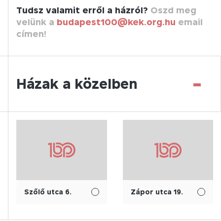
Tudsz valamit erről a házról?
Oszd meg
velünk a
budapest100@kek.org.hu
email
címen!
-
Házak a közelben
Szőlő utca 6.
Zápor utca 19.