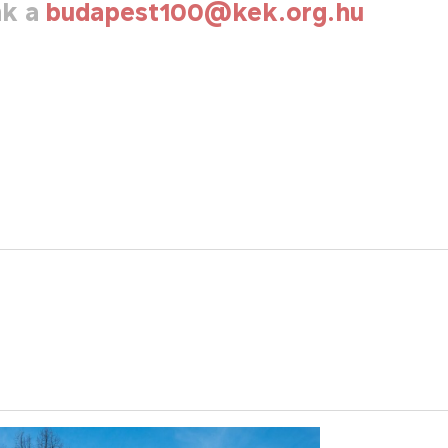
nk a
budapest100@kek.org.hu