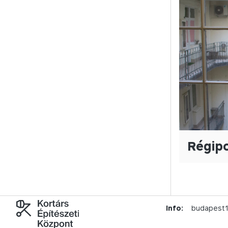
Régipo
Info:
budapest