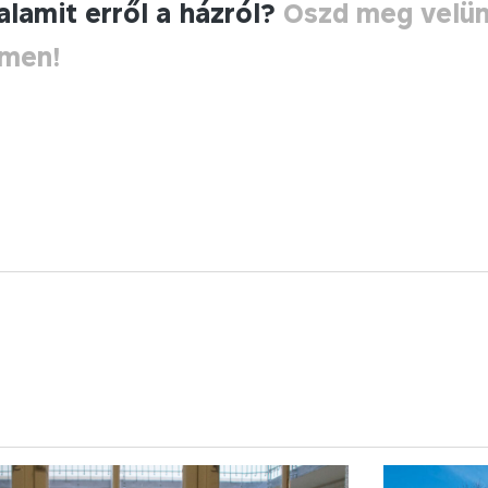
alamit erről a házról?
Oszd meg velü
ímen!