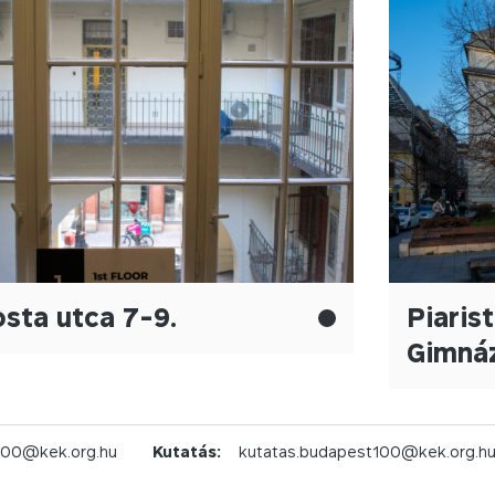
sta utca 7-9.
Piarist
Gimná
100@kek.org.hu
Kutatás:
kutatas.budapest100@kek.org.h