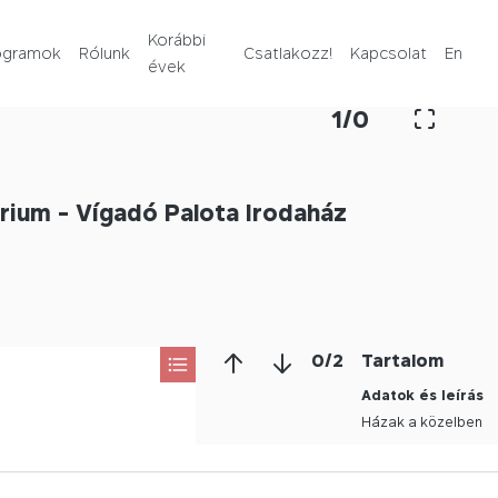
Rólunk
Korábbi
ogramok
Rólunk
Csatlakozz!
Kapcsolat
En
évek
Korábbi évek
1
/
0
Csatlakozz!
rium - Vígadó Palota Irodaház
Kapcsolat
En
0
/
2
Tartalom
Adatok és leírás
Házak a közelben