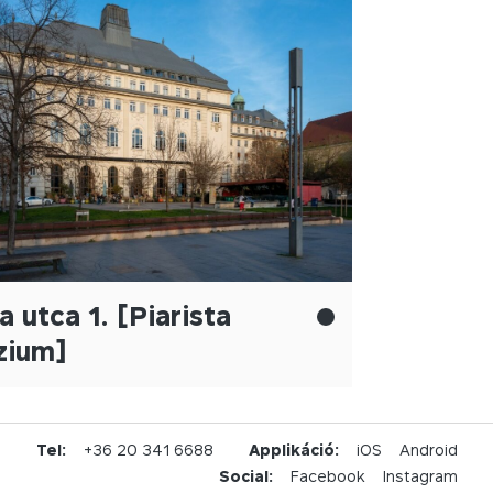
a utca 1. [Piarista
zium]
u
Tel:
+36 20 341 6688
Applikáció:
iOS
Android
Social:
Facebook
Instagram