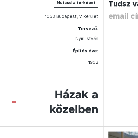
Tudsz v
Mutasd a térképet
email c
1052
Budapest,
V.
kerület
Tervező:
Nyiri István
Építés éve:
1952
Házak a
-
közelben