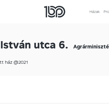
Házak
Pr
 István utca 6.
Agrárminiszté
tt
ház @
2021