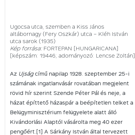
Ugocsa utca, szemben a Kiss János
altábornagy (Fery Oszkár) utca – Kléh István
utca sarok (1935)
Kép forrása:
FORTEPAN [HUNGARICANA]
[képszám: 19446; adományozó: Lencse Zoltán]
Az
Ujság
című napilap 1928. szeptember 25-i
számának ingatlanvásár rovatában megjelent
rövid hír szerint Szende Péter Pál és neje, a
házat építtető házaspár a beépítetlen telket a
Belügyminisztérium felügyelete alatt álló
Kivándorlási Alaptól vásárolta meg 40 ezer
pengőért.[1] A Sárkány István által tervezett