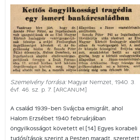
Szemelvény forrása:
Magyar Nemzet, 1940. 3.
évf. 46. sz. p. 7. [ARCANUM]
A család 1939-ben Svájcba emigrált, ahol
Halom Erzsébet 1940 februárjában
öngyilkosságot követett el.[14] Egyes korabeli
tudósítások szerint a Pesten maradt, szeretett