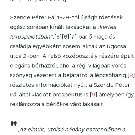
Szende Péter Pál 1929-től újsághirdetések
egész sorában kínált lakásokat a
„kertes
luxuspalotában”
,[5][6][7] bár ő maga és
családja egyébként sosem laktak az Ugocsa
utca 2-ben. A felső középosztály részére épült
elegáns bérházról, ahol a régi világban vörös
szőnyeg vezetett a bejárattól a lépcsőházig,[
8
]
részletes információkat nyújt a Szende Péter
Pál által kiadott prospektus is,[
9
] amelyben így
reklámozza a bérlőkre váró lakásait:
"
„Az elmúlt, utolsó néhány esztendőben a