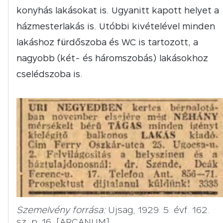
konyhás lakásokat is. Ugyanitt kapott helyet a
házmesterlakás is. Utóbbi kivételével minden
lakáshoz fürdőszoba és WC is tartozott, a
nagyobb (két- és háromszobás) lakásokhoz
cselédszoba is.
Szemelvény forrása:
Ujsag, 1929. 5. évf. 162.
sz. p. 16. [ARCANUM]