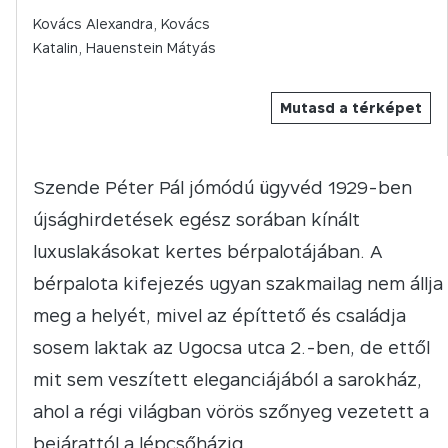
Kovács Alexandra, Kovács
Katalin, Hauenstein Mátyás
Mutasd a térképet
Szende Péter Pál jómódú ügyvéd 1929-ben
újsághirdetések egész sorában kínált
luxuslakásokat kertes bérpalotájában. A
bérpalota kifejezés ugyan szakmailag nem állja
meg a helyét, mivel az építtető és családja
sosem laktak az Ugocsa utca 2.-ben, de ettől
mit sem veszített eleganciájából a sarokház,
ahol a régi világban vörös szőnyeg vezetett a
bejárattól a lépcsőházig.