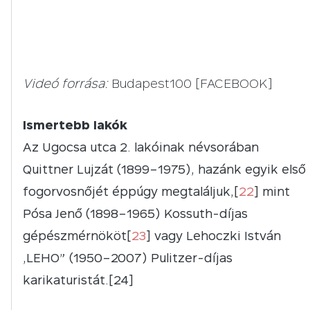
Videó forrása:
Budapest100 [FACEBOOK]
Ismertebb lakók
Az Ugocsa utca 2. lakóinak névsorában
Quittner Lujzát (1899–1975), hazánk egyik első
fogorvosnőjét éppúgy megtaláljuk,[
22
] mint
Pósa Jenő (1898–1965) Kossuth-díjas
gépészmérnököt[
23
] vagy Lehoczki István
„LEHO” (1950–2007) Pulitzer-díjas
karikaturistát.[24]