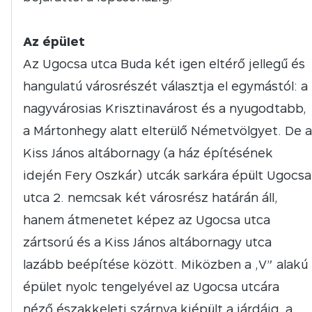
Az épület
Az Ugocsa utca Buda két igen eltérő jellegű és
hangulatú városrészét választja el egymástól: a
nagyvárosias Krisztinavárost és a nyugodtabb,
a Mártonhegy alatt elterülő Németvölgyet. De a
Kiss János altábornagy (a ház építésének
idején Fery Oszkár) utcák sarkára épült Ugocsa
utca 2. nemcsak két városrész határán áll,
hanem átmenetet képez az Ugocsa utca
zártsorú és a Kiss János altábornagy utca
lazább beépítése között. Miközben a „V” alakú
épület nyolc tengelyével az Ugocsa utcára
néző északkeleti szárnya kiépült a járdáig, a