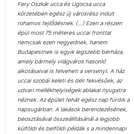
Fery Oszkár ucca és Ugocsa ucca
körzetében egész új városrész indult
rohamos fejlődésnek. (…) Ezen a részen
épül most 75 méteres uccai fronttal
nemcsak ezen negyednek, hanem
Budapestnek is egyik legszebb bérháza,
amely bármely világváros hasonló
alkotásaival is felveheti a versenyt. A ház
uccai szobái keleti és déli fekvésűek, az
udvari mellékhelyiségek ablakai nyugatra
néznek. Az épület tehát egész nap fürdik a
napsugárban. A lakások berendezésének,
beosztásával összeállításánál a legjobb
külföldi és belföldi példák s a mindennapi