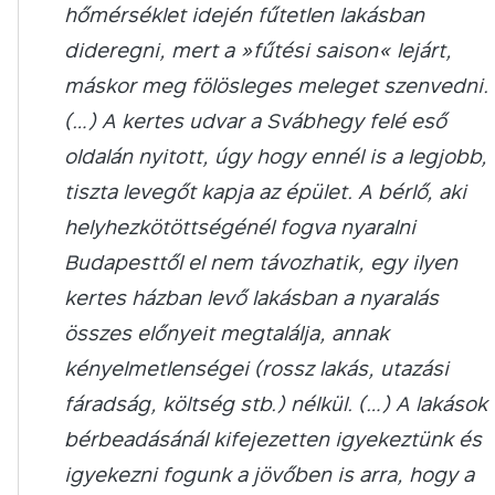
hőmérséklet idején fűtetlen lakásban
dideregni, mert a »fűtési saison« lejárt,
máskor meg fölösleges meleget szenvedni.
(…) A kertes udvar a Svábhegy felé eső
oldalán nyitott, úgy hogy ennél is a legjobb,
tiszta levegőt kapja az épület. A bérlő, aki
helyhezkötöttségénél fogva nyaralni
Budapesttől el nem távozhatik, egy ilyen
kertes házban levő lakásban a nyaralás
összes előnyeit megtalálja, annak
kényelmetlenségei (rossz lakás, utazási
fáradság, költség stb.) nélkül. (…) A lakások
bérbeadásánál kifejezetten igyekeztünk és
igyekezni fogunk a jövőben is arra, hogy a