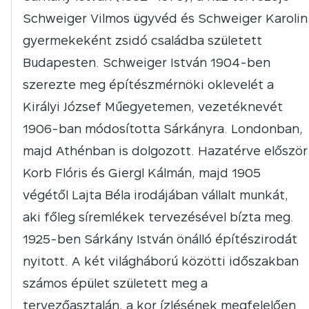
Schweiger Vilmos ügyvéd és Schweiger Karolin
gyermekeként zsidó családba született
Budapesten. Schweiger István 1904-ben
szerezte meg építészmérnöki oklevelét a
Királyi József Műegyetemen, vezetéknevét
1906-ban módosította Sárkányra. Londonban,
majd Athénban is dolgozott. Hazatérve először
Korb Flóris és Giergl Kálmán, majd 1905
végétől Lajta Béla irodájában vállalt munkát,
aki főleg síremlékek tervezésével bízta meg.
1925-ben Sárkány István önálló építészirodát
nyitott. A két világháború közötti időszakban
számos épület született meg a
tervezőasztalán, a kor ízlésének megfelelően