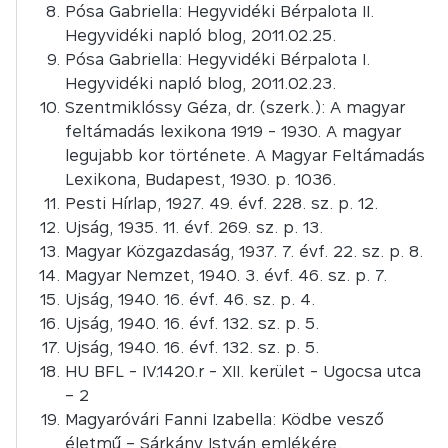
Pósa Gabriella: Hegyvidéki Bérpalota II.
Hegyvidéki napló blog, 2011.02.25.
Pósa Gabriella: Hegyvidéki Bérpalota I.
Hegyvidéki napló blog, 2011.02.23.
Szentmiklóssy Géza, dr. (szerk.): A magyar
feltámadás lexikona 1919 - 1930. A magyar
legujabb kor története. A Magyar Feltámadás
Lexikona, Budapest, 1930. p. 1036.
Pesti Hírlap, 1927. 49. évf. 228. sz. p. 12.
Ujság, 1935. 11. évf. 269. sz. p. 13.
Magyar Közgazdaság, 1937. 7. évf. 22. sz. p. 8.
Magyar Nemzet, 1940. 3. évf. 46. sz. p. 7.
Ujság, 1940. 16. évf. 46. sz. p. 4.
Ujság, 1940. 16. évf. 132. sz. p. 5.
Ujság, 1940. 16. évf. 132. sz. p. 5.
HU BFL - IV.1420.r - XII. kerület - Ugocsa utca
– 2
Magyaróvári Fanni Izabella: Ködbe vesző
életmű – Sárkány István emlékére.