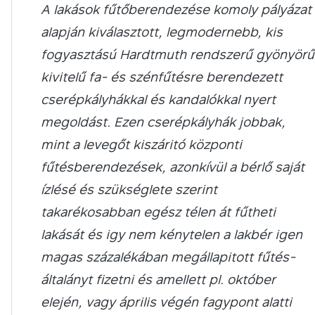
A lakások fűtőberendezése komoly pályázat
alapján kiválasztott, legmodernebb, kis
fogyasztású Hardtmuth rendszerű gyönyörű
kivitelű fa- és szénfűtésre berendezett
cserépkályhákkal és kandalókkal nyert
megoldást. Ezen cserépkályhák jobbak,
mint a levegőt kiszáritó központi
fűtésberendezések, azonkívül a bérlő saját
ízlésé és szükséglete szerint
takarékosabban egész télen át fűtheti
lakását és igy nem kénytelen a lakbér igen
magas százalékában megállapitott fűtés-
általányt fizetni és amellett pl. október
elején, vagy április végén fagypont alatti