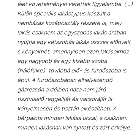
élet követelményei vétettek figyelembe. (…)
Külön speciális lakástypus készült a
nemházas középosztály részére is, mely
lakás csaknem az egyszobás lakás árában
nyújtja egy kétszobás lakás összes előnyeit
s kényelmét, amennyiben ezen lakásokhoz
egy nagyobb és egy kisebb szoba
(hálófülke), továbbá elő- és fürdőszoba is
épül. A fürdőszobában elhelyezendő
gázrezsón a délben haza nem járó
tisztviselő reggelijét és vacsoráját is
kényelmesen és tisztán elkészítheti. A
bérpalota minden lakása uccai, s csaknem
minden lakásnak van nyitott és zárt erkélye.