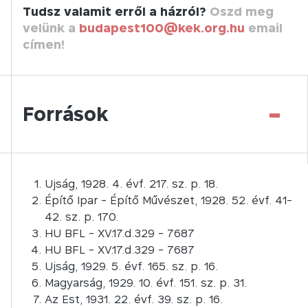
Tudsz valamit erről a házról?
Oszd meg
velünk a
budapest100@kek.org.hu
email
címen!
-
Források
Ujság, 1928. 4. évf. 217. sz. p. 18.
Építő Ipar - Építő Művészet, 1928. 52. évf. 41-
42. sz. p. 170.
HU BFL - XV.17.d.329 - 7687
HU BFL - XV.17.d.329 - 7687
Ujság, 1929. 5. évf. 165. sz. p. 16.
Magyarság, 1929. 10. évf. 151. sz. p. 31.
Az Est, 1931. 22. évf. 39. sz. p. 16.