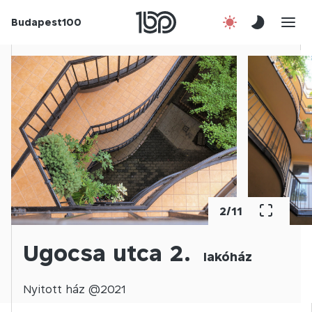
Budapest100
Korábbi évek
Csatlakozz!
Kapcsolat
En
3
/
11
Ugocsa utca 2.
lakóház
Nyitott
ház @
2021