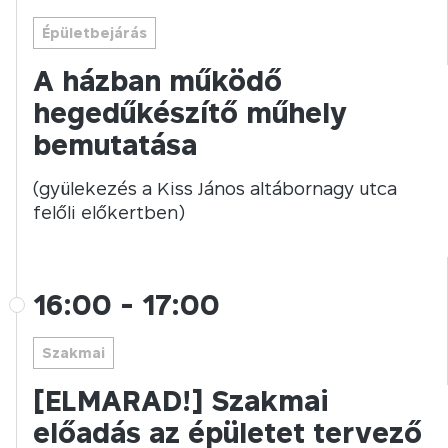
Épületbejárás
A házban működő
hegedűkészítő műhely
bemutatása
(gyülekezés a Kiss János altábornagy utca
felőli előkertben)
16:00
-
17:00
Szakmai
[ELMARAD!] Szakmai
előadás az épületet tervező