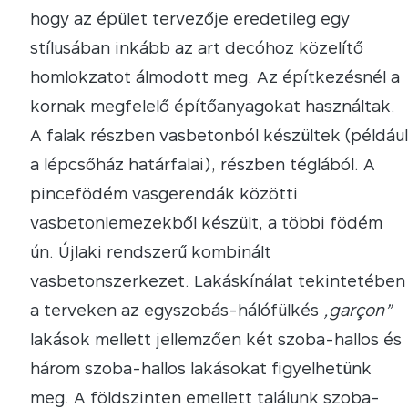
hogy az épület tervezője eredetileg egy
stílusában inkább az art decóhoz közelítő
homlokzatot álmodott meg. Az építkezésnél a
kornak megfelelő építőanyagokat használtak.
A falak részben vasbetonból készültek (például
a lépcsőház határfalai), részben téglából. A
pincefödém vasgerendák közötti
vasbetonlemezekből készült, a többi födém
ún. Újlaki rendszerű kombinált
vasbetonszerkezet. Lakáskínálat tekintetében
a terveken az egyszobás-hálófülkés
„garçon”
lakások mellett jellemzően két szoba-hallos és
három szoba-hallos lakásokat figyelhetünk
meg. A földszinten emellett találunk szoba-