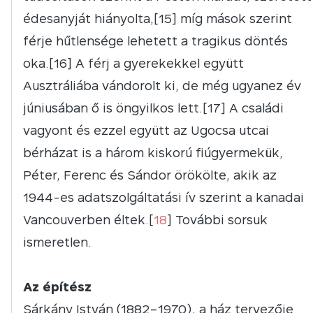
édesanyját hiányolta,[15] míg mások szerint
férje hűtlensége lehetett a tragikus döntés
oka.[16] A férj a gyerekekkel együtt
Ausztráliába vándorolt ki, de még ugyanez év
júniusában ő is öngyilkos lett.[17] A családi
vagyont és ezzel együtt az Ugocsa utcai
bérházat is a három kiskorú fiúgyermekük,
Péter, Ferenc és Sándor örökölte, akik az
1944-es adatszolgáltatási ív szerint a kanadai
Vancouverben éltek.[
18
] További sorsuk
ismeretlen.
Az építész
Sárkány István (1882–1970), a ház tervezője