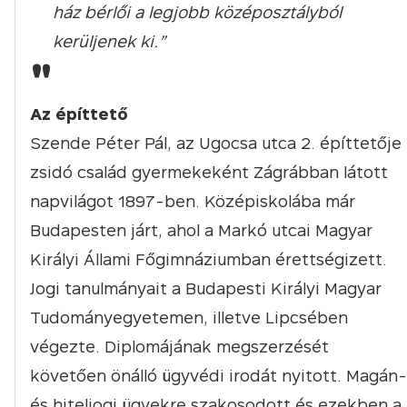
ház bérlői a legjobb középosztályból
kerüljenek ki.”
"
Az építtető
Szende Péter Pál, az Ugocsa utca 2. építtetője
zsidó család gyermekeként Zágrábban látott
napvilágot 1897-ben. Középiskolába már
Budapesten járt, ahol a Markó utcai Magyar
Királyi Állami Főgimnáziumban érettségizett.
Jogi tanulmányait a Budapesti Királyi Magyar
Tudományegyetemen, illetve Lipcsében
végezte. Diplomájának megszerzését
követően önálló ügyvédi irodát nyitott. Magán-
és hiteljogi ügyekre szakosodott és ezekben a