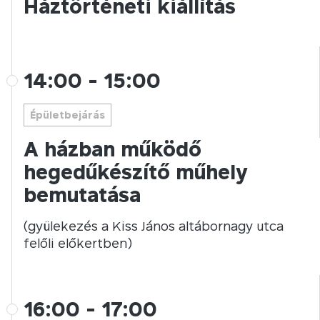
Háztörténeti kiállítás
14:00
-
15:00
Épületbejárás
A házban működő
hegedűkészítő műhely
bemutatása
(gyülekezés a Kiss János altábornagy utca
felőli előkertben)
16:00
-
17:00