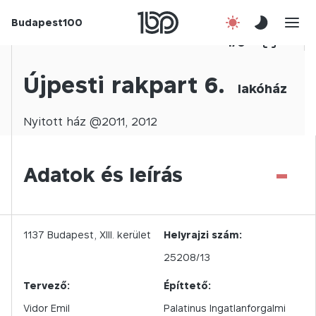
Budapest100
Korábbi évek
1
/
0
Csatlakozz!
Újpesti rakpart 6.
lakóház
Kapcsolat
Nyitott
ház @
2011
,
2012
En
-
Adatok és leírás
1137
Budapest,
XIII.
kerület
Helyrajzi szám:
25208/13
Tervező:
Építtető:
Vidor Emil
Palatinus Ingatlanforgalmi