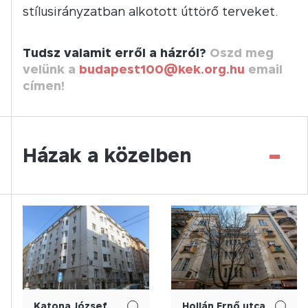
stílusirányzatban alkotott úttörő terveket.
Tudsz valamit erről a házról?
Oszd meg
velünk a
budapest100@kek.org.hu
email
címen!
-
Házak a közelben
Katona József
Hollán Ernő utca