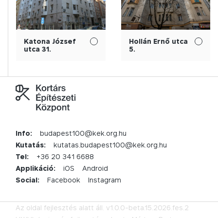
Katona József
Hollán Ernő utca
utca 31.
5.
Info:
budapest100@kek.org.hu
Kutatás:
kutatas.budapest100@kek.org.hu
Tel:
+36 20 341 6688
Applikáció:
iOS
Android
Social:
Facebook
Instagram
Az oldal fejlesztés alatt áll.
v1.0.0-beta.15.2026.fes.2