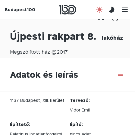
Budapest100
Korábbi évek
1
/
0
Csatlakozz!
Újpesti rakpart 8.
lakóház
Kapcsolat
Megszólított
ház @
2017
En
-
Adatok és leírás
1137
Budapest,
XIII.
kerület
Tervező:
Vidor Emil
Építtető:
Építő:
Palatinus Ingatlanforgalmi
nincs adat