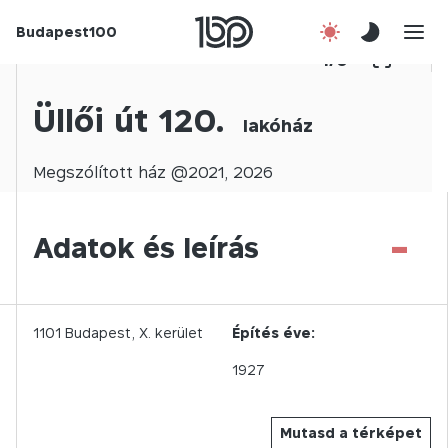
Budapest100
Korábbi évek
1
/
0
Csatlakozz!
Üllői út 120.
lakóház
Kapcsolat
Megszólított
ház @
2021
,
2026
En
-
Adatok és leírás
1101
Budapest,
X.
kerület
Építés éve:
1927
Mutasd a térképet