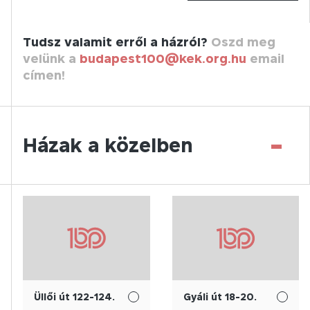
Tudsz valamit erről a házról?
Oszd meg
velünk a
budapest100@kek.org.hu
email
címen!
-
Házak a közelben
Üllői út 122-124.
Gyáli út 18-20.