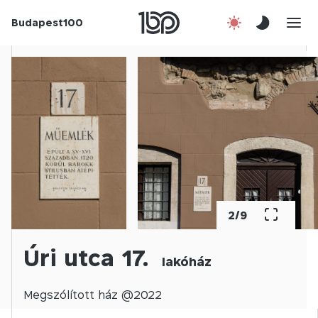
Budapest100
Korábbi évek
Csatlakozz!
Kapcsolat
En
2
/
9
Úri utca 17.
lakóház
Megszólított
ház @
2022