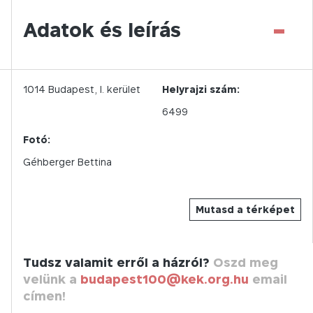
-
Adatok és leírás
1014
Budapest,
I.
kerület
Helyrajzi szám:
6499
Fotó:
Géhberger Bettina
Mutasd a térképet
Tudsz valamit erről a házról?
Oszd meg
velünk a
budapest100@kek.org.hu
email
címen!