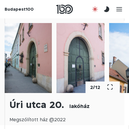
Budapest100
Korábbi évek
Csatlakozz!
Kapcsolat
En
2
/
12
Úri utca 20.
lakóház
Megszólított
ház @
2022