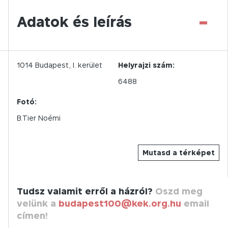
-
Adatok és leírás
1014
Budapest,
I.
kerület
Helyrajzi szám:
6488
Fotó:
B.Tier Noémi
Mutasd a térképet
Tudsz valamit erről a házról?
Oszd meg
velünk a
budapest100@kek.org.hu
email
címen!