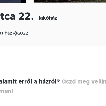
utca 22.
lakóház
tt
ház @
2022
alamit erről a házról?
Oszd meg velü
ímen!