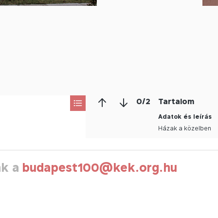
0
/
2
Tartalom
Adatok és leírás
Házak a közelben
nk a
budapest100@kek.org.hu