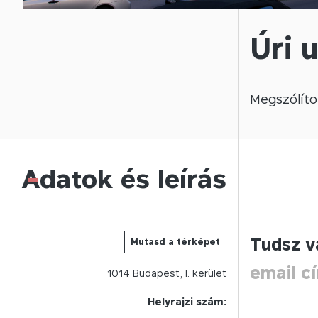
Úri 
Megszólíto
Adatok és leírás
-
Tudsz v
Mutasd a térképet
email c
1014
Budapest,
I.
kerület
Helyrajzi szám: