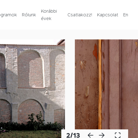
Rólunk
Korábbi
ogramok
Rólunk
Csatlakozz!
Kapcsolat
En
évek
Korábbi évek
Csatlakozz!
Kapcsolat
En
2
/
13