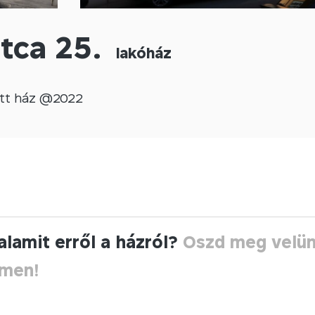
utca 25.
lakóház
tt
ház @
2022
alamit erről a házról?
Oszd meg velü
ímen!