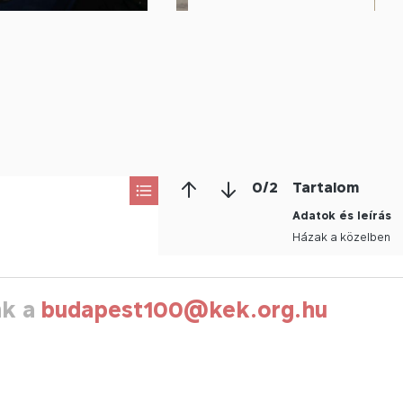
0
/
2
Tartalom
Adatok és leírás
Házak a közelben
nk a
budapest100@kek.org.hu