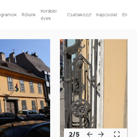
Rólunk
Korábbi
ogramok
Rólunk
Csatlakozz!
Kapcsolat
En
évek
Korábbi évek
Csatlakozz!
Kapcsolat
En
2
/
5