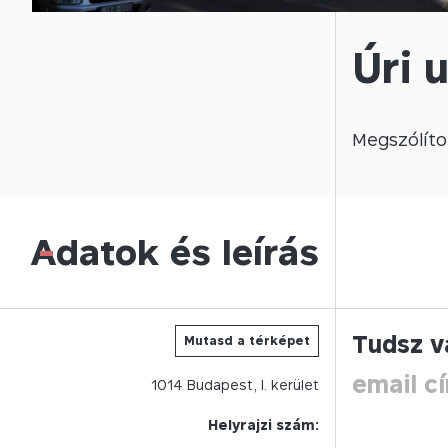
Úri 
Megszólíto
Adatok és leírás
-
Tudsz v
Mutasd a térképet
email c
1014
Budapest,
I.
kerület
Helyrajzi szám: