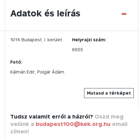
-
Adatok és leírás
1014
Budapest,
I.
kerület
Helyrajzi szám:
6655
Fotó:
Kálmán Edit
Polgár Ádám
Mutasd a térképet
Tudsz valamit erről a házról?
Oszd meg
velünk a
budapest100@kek.org.hu
email
címen!