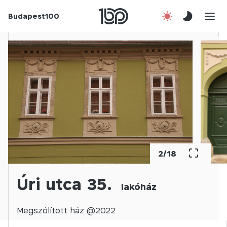
Budapest100
Korábbi évek
Csatlakozz!
Kapcsolat
En
2
/
18
Úri utca 35.
lakóház
Megszólított
ház @
2022