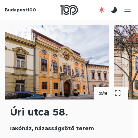
Budapest100
Korábbi évek
Csatlakozz!
Kapcsolat
En
2
/
9
Úri utca 58.
lakóház, házasságkötő terem