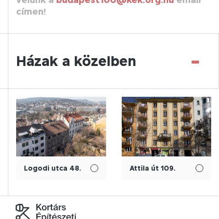
címen!
-
Házak a közelben
Logodi utca 48.
Attila út 109.