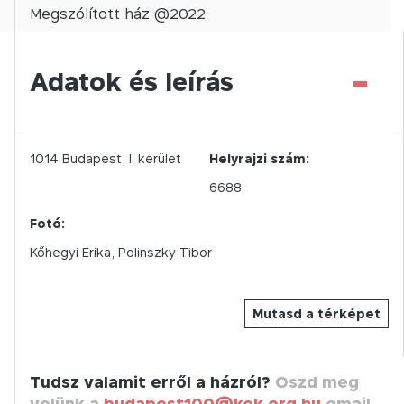
Megszólított
ház @
2022
-
Adatok és leírás
1014
Budapest,
I.
kerület
Helyrajzi szám:
6688
Fotó:
Kőhegyi Erika
Polinszky Tibor
Mutasd a térképet
Tudsz valamit erről a házról?
Oszd meg
velünk a
budapest100@kek.org.hu
email