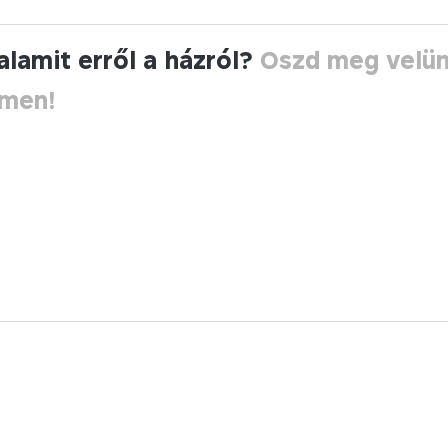
alamit erről a házról?
Oszd meg velü
ímen!