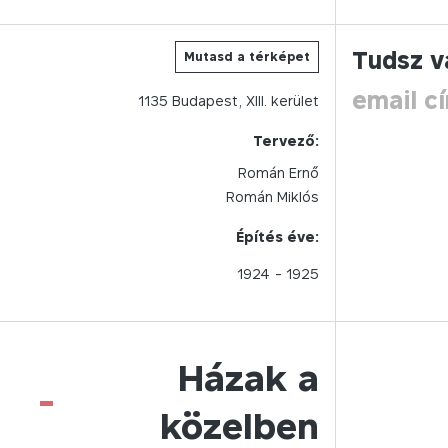
Tudsz v
Mutasd a térképet
email c
1135
Budapest,
XIII.
kerület
Tervező:
Román Ernő
Román Miklós
Építés éve:
1924
- 1925
Házak a
-
közelben