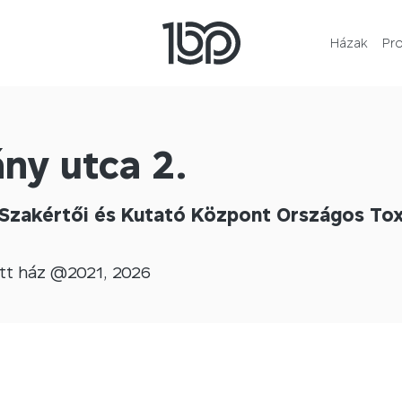
Házak
Pr
ny utca 2.
Szakértői és Kutató Központ Országos Toxi
tt
ház @
2021
,
2026