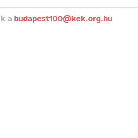
nk a
budapest100@kek.org.hu