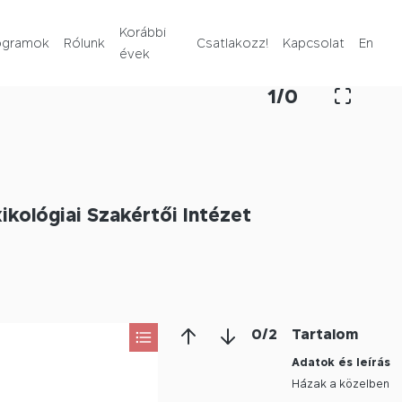
Rólunk
Korábbi
ogramok
Rólunk
Csatlakozz!
Kapcsolat
En
évek
Korábbi évek
1
/
0
Csatlakozz!
Kapcsolat
kológiai Szakértői Intézet
En
0
/
2
Tartalom
Adatok és leírás
Házak a közelben