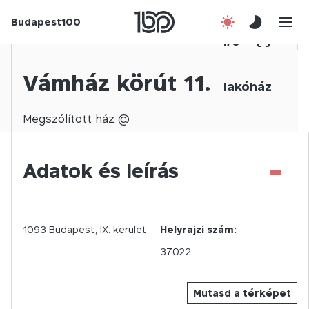
Budapest100
Korábbi évek
1
/
0
Csatlakozz!
Vámház körút 11.
lakóház
Kapcsolat
Megszólított
ház @
En
-
Adatok és leírás
1093
Budapest,
IX.
kerület
Helyrajzi szám:
37022
Mutasd a térképet