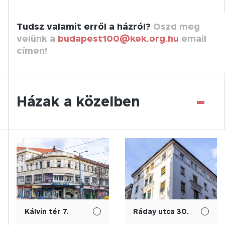
Tudsz valamit erről a házról?
Oszd meg
velünk a
budapest100@kek.org.hu
email
címen!
-
Házak a közelben
Kálvin tér 7.
Ráday utca 30.