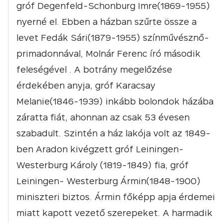
gróf Degenfeld-Schonburg Imre(1869-1955)
nyerné el. Ebben a házban szűrte össze a
levet Fedák Sári(1879-1955) színművésznő-
primadonnával, Molnár Ferenc író második
feleségével . A botrány megelőzése
érdekében anyja, gróf Karacsay
Melanie(1846-1939) inkább bolondok házába
záratta fiát, ahonnan az csak 53 évesen
szabadult. Szintén a ház lakója volt az 1849-
ben Aradon kivégzett gróf Leiningen-
Westerburg Károly (1819-1849) fia, gróf
Leiningen- Westerburg Ármin(1848-1900)
miniszteri biztos. Ármin főképp apja érdemei
miatt kapott vezető szerepeket. A harmadik