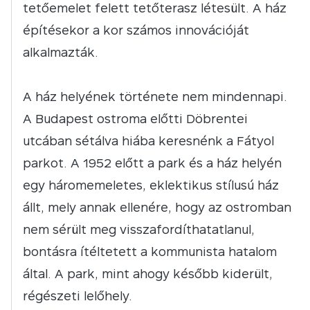
tetőemelet felett tetőterasz létesült. A ház
építésekor a kor számos innovációját
alkalmazták.
A ház helyének története nem mindennapi.
A Budapest ostroma előtti Döbrentei
utcában sétálva hiába keresnénk a Fátyol
parkot. A 1952 előtt a park és a ház helyén
egy háromemeletes, eklektikus stílusú ház
állt, mely annak ellenére, hogy az ostromban
nem sérült meg visszafordíthatatlanul,
bontásra ítéltetett a kommunista hatalom
által. A park, mint ahogy később kiderült,
régészeti lelőhely.