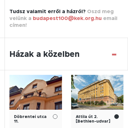
Tudsz valamit erről a házról?
Oszd meg
velünk a
budapest100@kek.org.hu
email
címen!
-
Házak a közelben
Döbrentei utca
Attila út 2.
11.
[Bethlen-udvar]