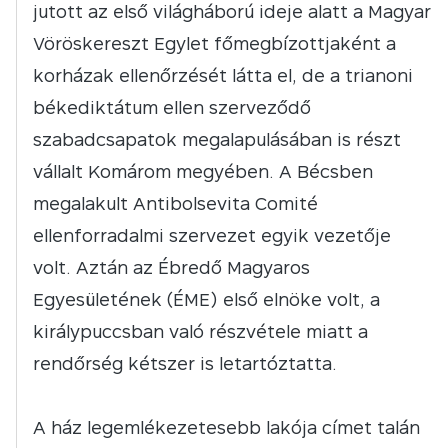
jutott az első világháború ideje alatt a Magyar
Vöröskereszt Egylet főmegbízottjaként a
korházak ellenőrzését látta el, de a trianoni
békediktátum ellen szerveződő
szabadcsapatok megalapulásában is részt
vállalt Komárom megyében. A Bécsben
megalakult Antibolsevita Comité
ellenforradalmi szervezet egyik vezetője
volt. Aztán az Ébredő Magyaros
Egyesületének (ÉME) első elnöke volt, a
királypuccsban való részvétele miatt a
rendőrség kétszer is letartóztatta.
A ház legemlékezetesebb lakója címet talán