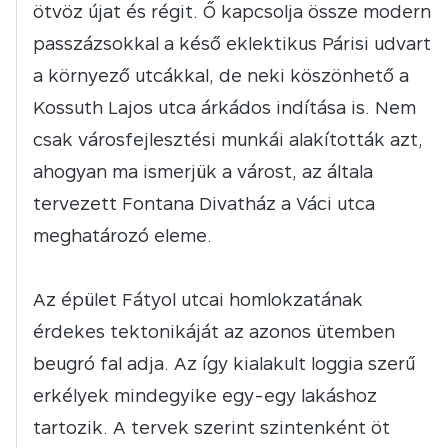
ötvöz újat és régit. Ő kapcsolja össze modern
passzázsokkal a késő eklektikus Párisi udvart
a környező utcákkal, de neki köszönhető a
Kossuth Lajos utca árkádos indítása is. Nem
csak városfejlesztési munkái alakították azt,
ahogyan ma ismerjük a várost, az általa
tervezett Fontana Divatház a Váci utca
meghatározó eleme.
Az épület Fátyol utcai homlokzatának
érdekes tektonikáját az azonos ütemben
beugró fal adja. Az így kialakult loggia szerű
erkélyek mindegyike egy-egy lakáshoz
tartozik. A tervek szerint szintenként öt