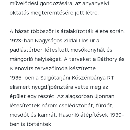
művelődési gondozására, az anyanyelvi
oktatás megteremtésére jött létre.
A házat többször is átalakították élete során.
1923-ban Nagyságos Zildai Illos úr a
padlástérben létesített mosókonyhát és
mángorló helyiséget. A terveket a Báthory és
Klenovits tervezőiroda készítette.
1935-ben a Salgótarjáni Kőszénbánya RT
elismert nyugdíjpénztára vette meg az
épület egy részét. Az alagsorban újonnan
létesítettek három cselédszobát, fürdőt,
mosdót és kamrát. Hasonló átépítések 1939-
ben is történtek.