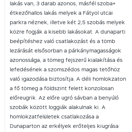
lakás van, 3 darab azonos, másfél szoba+
étkezőhallos lakás melyek a Fátyol utcai
parkra néznek, illetve két 2,5 szobás melyek
közre fogják a kisebb lakásokat. A dunaparti
beépítéshez való csatlakozást és a tömb
lezárását elsősorban a párkánymagasságok
azonossága, a tömeg fejszerű kialakítása és
lefedésének a szomszédos magas tetőhöz
való igazodása biztosítja. A déli homlokzaton
a fő tömeg a földszint felett konzolosan
előreugrik. Az előre ugró sávban a benyúló
szobák között loggiák alakulnak ki. A
homlokzatfelületek csatlakozása a
Dunaparton az erkélyek erőteljes kiugrása