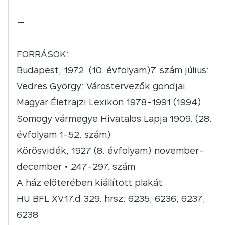
—
FORRÁSOK:
Budapest, 1972. (10. évfolyam)7. szám július:
Vedres György: Várostervezők gondjai
Magyar Életrajzi Lexikon 1978-1991 (1994)
Somogy vármegye Hivatalos Lapja 1909. (28.
évfolyam 1-52. szám)
Körösvidék, 1927 (8. évfolyam) november-
december • 247-297. szám
A ház előterében kiállított plakát
HU BFL XV.17.d.329. hrsz: 6235, 6236, 6237,
6238