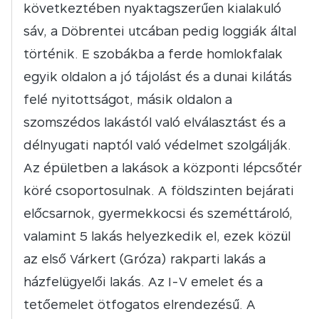
következtében nyaktagszerűen kialakuló
sáv, a Döbrentei utcában pedig loggiák által
történik. E szobákba a ferde homlokfalak
egyik oldalon a jó tájolást és a dunai kilátás
felé nyitottságot, másik oldalon a
szomszédos lakástól való elválasztást és a
délnyugati naptól való védelmet szolgálják.
Az épületben a lakások a központi lépcsőtér
köré csoportosulnak. A földszinten bejárati
előcsarnok, gyermekkocsi és szeméttároló,
valamint 5 lakás helyezkedik el, ezek közül
az első Várkert (Gróza) rakparti lakás a
házfelügyelői lakás. Az I-V emelet és a
tetőemelet ötfogatos elrendezésű. A