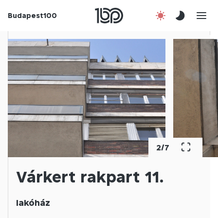
Budapest100
Korábbi évek
Csatlakozz!
Kapcsolat
En
2
/
7
Várkert rakpart 11.
lakóház