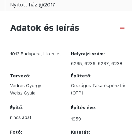
Nyitott
ház @
2017
-
Adatok és leírás
1013
Budapest,
I.
kerület
Helyrajzi szám:
6235, 6236, 6237, 6238
Tervező:
Építtető:
Vedres György
Országos Takarékpénztár
Weisz Gyula
(OTP)
Építő:
Építés éve:
nincs adat
1959
Fotó:
Kutatás: