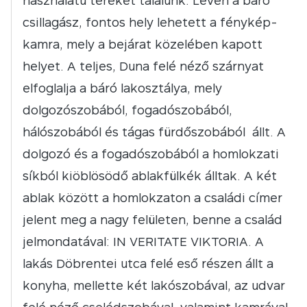
használatú tereket találunk. Lévén a báró
csillagász, fontos hely lehetett a fénykép-
kamra, mely a bejárat közelében kapott
helyet. A teljes, Duna felé néző szárnyat
elfoglalja a báró lakosztálya, mely
dolgozószobából, fogadószobából,
hálószobából és tágas fürdőszobából állt. A
dolgozó és a fogadószobából a homlokzati
síkból kiöblösödő ablakfülkék álltak. A két
ablak között a homlokzaton a családi címer
jelent meg a nagy felületen, benne a család
jelmondatával: IN VERITATE VIKTORIA. A
lakás Döbrentei utca felé eső részen állt a
konyha, mellette két lakószobával, az udvar