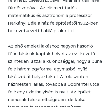
felé néző cselédszobával, valamint kamrával,
fürdőszobával. Az elismert tudós,
matematikus és asztronómia professzor
Harkányi Béla a ház felépítésétől 1932-ben
bekövetkezett haláláig lakott itt.
Az első emeleti lakáshoz nagyon hasonló
főúri lakások kaptak helyet az ezt követő
szinteken, azzal a különbséggel, hogy a Duna
felé három egyforma, egymásból nyíló
lakószobát helyeztek el. A földszinten
házmesteri lakás, továbbá a Döbrentei utca
felé egy üzlethelyiség is nyílt. Az épület
nemcsak felszereltségében, de külső