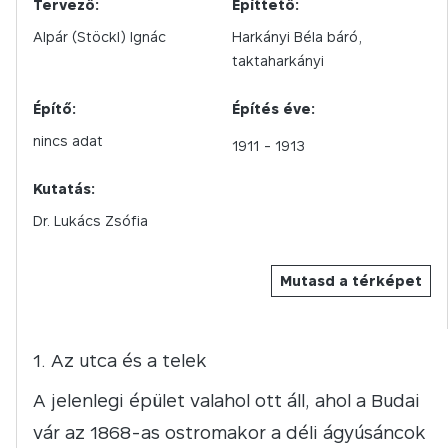
Tervező:
Építtető:
Alpár (Stöckl) Ignác
Harkányi Béla báró,
taktaharkányi
Építő:
Építés éve:
nincs adat
1911
- 1913
Kutatás:
Dr. Lukács Zsófia
Mutasd a térképet
Az utca és a telek
A jelenlegi épület valahol ott áll, ahol a Budai
vár az 1868-as ostromakor a déli ágyúsáncok