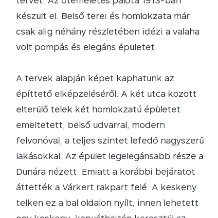
tervét. Az ötemeletes palota 1913-ban
készült el. Belső terei és homlokzata már
csak alig néhány részletében idézi a valaha
volt pompás és elegáns épületet.
A tervek alapján képet kaphatunk az
építtető elképzeléséről. A két utca között
elterülő telek két homlokzatú épületet
emeltetett, belső udvarral, modern
felvonóval, a teljes szintet lefedő nagyszerű
lakásokkal. Az épület legelegánsabb része a
Dunára nézett. Emiatt a korábbi bejáratot
áttették a Várkert rakpart felé. A keskeny
telken ez a bal oldalon nyílt, innen lehetett