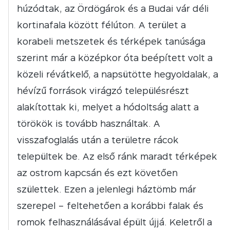
húzódtak, az Ördögárok és a Budai vár déli
kortinafala között félúton. A terület a
korabeli metszetek és térképek tanúsága
szerint már a középkor óta beépített volt a
közeli révátkelő, a napsütötte hegyoldalak, a
hévízű források virágzó településrészt
alakítottak ki, melyet a hódoltság alatt a
törökök is tovább használtak. A
visszafoglalás után a területre rácok
települtek be. Az első ránk maradt térképek
az ostrom kapcsán és ezt követően
születtek. Ezen a jelenlegi háztömb már
szerepel – feltehetően a korábbi falak és
romok felhasználásával épült újjá. Keletről a