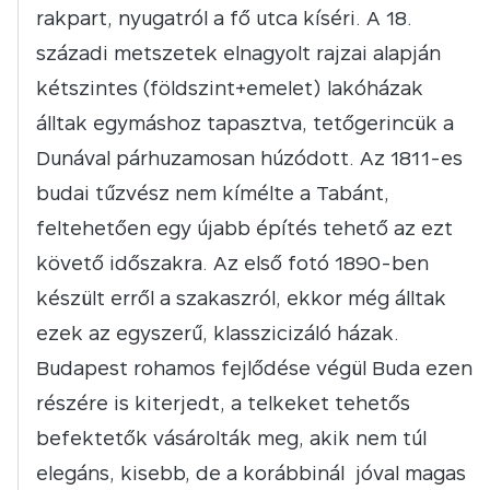
rakpart, nyugatról a fő utca kíséri. A 18.
századi metszetek elnagyolt rajzai alapján
kétszintes (földszint+emelet) lakóházak
álltak egymáshoz tapasztva, tetőgerincük a
Dunával párhuzamosan húzódott. Az 1811-es
budai tűzvész nem kímélte a Tabánt,
feltehetően egy újabb építés tehető az ezt
követő időszakra. Az első fotó 1890-ben
készült erről a szakaszról, ekkor még álltak
ezek az egyszerű, klasszicizáló házak.
Budapest rohamos fejlődése végül Buda ezen
részére is kiterjedt, a telkeket tehetős
befektetők vásárolták meg, akik nem túl
elegáns, kisebb, de a korábbinál jóval magas