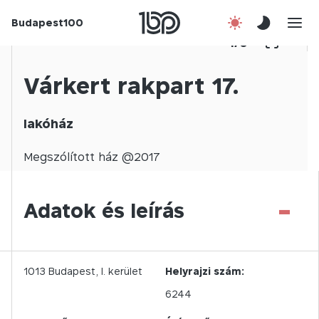
Budapest100
Korábbi évek
1
/
0
Csatlakozz!
Várkert rakpart 17.
Kapcsolat
lakóház
En
Megszólított
ház @
2017
-
Adatok és leírás
1013
Budapest,
I.
kerület
Helyrajzi szám:
6244