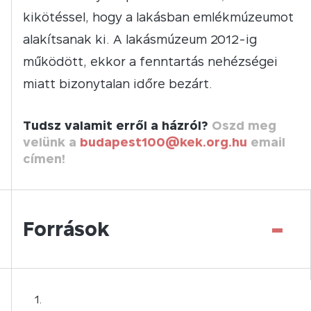
kikötéssel, hogy a lakásban emlékmúzeumot
alakítsanak ki. A lakásmúzeum 2012-ig
működött, ekkor a fenntartás nehézségei
miatt bizonytalan időre bezárt.
Tudsz valamit erről a házról?
Oszd meg
velünk a
budapest100@kek.org.hu
email
címen!
-
Források