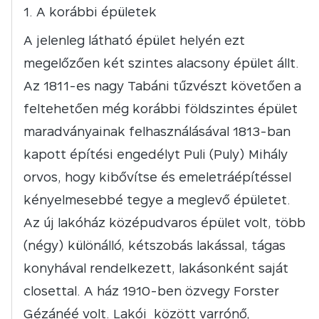
A korábbi épületek
A jelenleg látható épület helyén ezt
megelőzően két szintes alacsony épület állt.
Az 1811-es nagy Tabáni tűzvészt követően a
feltehetően még korábbi földszintes épület
maradványainak felhasználásával 1813-ban
kapott építési engedélyt Puli (Puly) Mihály
orvos, hogy kibővítse és emeletráépítéssel
kényelmesebbé tegye a meglevő épületet.
Az új lakóház középudvaros épület volt, több
(négy) különálló, kétszobás lakással, tágas
konyhával rendelkezett, lakásonként saját
closettal. A ház 1910-ben özvegy Forster
Gézánéé volt. Lakói között varrónő,