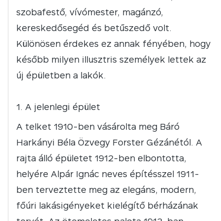
szobafestő, vívómester, magánzó,
kereskedősegéd és betűszedő volt.
Különösen érdekes ez annak fényében, hogy
később milyen illusztris személyek lettek az
új épületben a lakók.
A jelenlegi épület
A telket 1910-ben vásárolta meg Báró
Harkányi Béla Özvegy Forster Gézánétól. A
rajta álló épületet 1912-ben elbontotta,
helyére Alpár Ignác neves építésszel 1911-
ben terveztette meg az elegáns, modern,
főúri lakásigényeket kielégítő bérházának