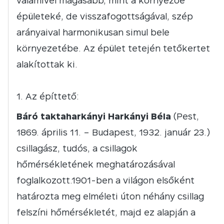
valamivel magasabb, mint a környezőé
épületeké, de visszafogottságával, szép
arányaival harmonikusan simul bele
környezetébe. Az épület tetején tetőkertet
alakítottak ki.
Az építtető:
Báró taktaharkányi Harkányi Béla
(Pest,
1869. április 11. – Budapest, 1932. január 23.)
csillagász, tudós, a csillagok
hőmérsékletének meghatározásával
foglalkozott.1901-ben a világon elsőként
határozta meg elméleti úton néhány csillag
felszíni hőmérsékletét, majd ez alapján a