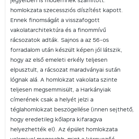
jegyeiben is modernnek számított:
homlokzata szecessziós díszítést kapott.
Ennek finomságát a visszafogott
vakolatarchitektúra és a finommívű
rácsozatok adták. Sajnos a az 56-os
forradalom után készült képen jól látszik,
hogy az első emeleti erkély teljesen
elpusztult, a rácsozat maradványai sután
lógnak alá. A homlokzat vakolata szinte
teljesen megsemmisült, a Harkányiak
címerének csak a helyét jelzi a
téglahomlokzat beszögellése (innen sejthető,
hogy eredetileg kőlapra kifaragva
helyezhették el). Az épület homlokzata