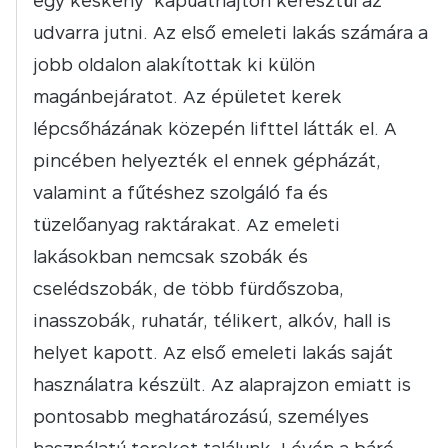
egy keskeny kapuáthajtón keresztül az
udvarra jutni. Az első emeleti lakás számára a
jobb oldalon alakítottak ki külön
magánbejáratot. Az épületet kerek
lépcsőházának közepén lifttel látták el. A
pincében helyezték el ennek gépházát,
valamint a fűtéshez szolgáló fa és
tüzelőanyag raktárakat. Az emeleti
lakásokban nemcsak szobák és
cselédszobák, de több fürdőszoba,
inasszobák, ruhatár, télikert, alkóv, hall is
helyet kapott. Az első emeleti lakás saját
használatra készült. Az alaprajzon emiatt is
pontosabb meghatározású, személyes