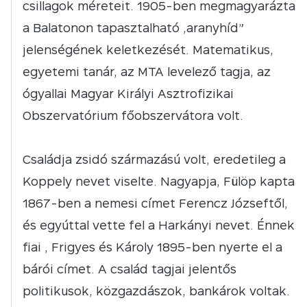
csillagok méreteit. 1905-ben megmagyarázta
a Balatonon tapasztalható „aranyhíd”
jelenségének keletkezését. Matematikus,
egyetemi tanár, az MTA levelező tagja, az
ógyallai Magyar Királyi Asztrofizikai
Obszervatórium főobszervátora volt.
Családja zsidó származású volt, eredetileg a
Koppely nevet viselte. Nagyapja, Fülöp kapta
1867-ben a nemesi címet Ferencz Józseftől,
és egyúttal vette fel a Harkányi nevet. Énnek
fiai , Frigyes és Károly 1895-ben nyerte el a
bárói címet. A család tagjai jelentős
politikusok, közgazdászok, bankárok voltak.