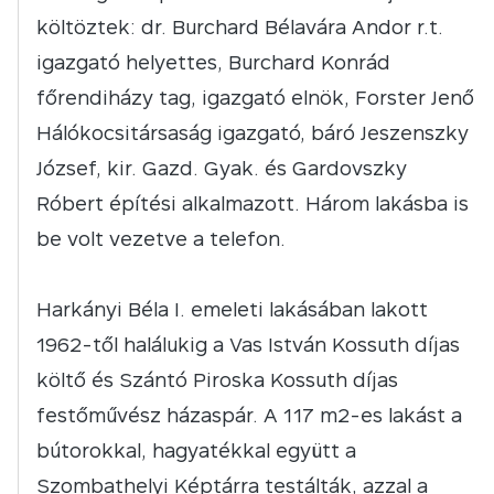
költöztek: dr. Burchard Bélavára Andor r.t.
igazgató helyettes, Burchard Konrád
főrendiházy tag, igazgató elnök, Forster Jenő
Hálókocsitársaság igazgató, báró Jeszenszky
József, kir. Gazd. Gyak. és Gardovszky
Róbert építési alkalmazott. Három lakásba is
be volt vezetve a telefon.
Harkányi Béla I. emeleti lakásában lakott
1962-től halálukig a Vas István Kossuth díjas
költő és Szántó Piroska Kossuth díjas
festőművész házaspár. A 117 m2-es lakást a
bútorokkal, hagyatékkal együtt a
Szombathelyi Képtárra testálták, azzal a