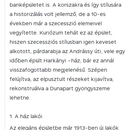
banképületet is. A korszakra és így stílusára
a historizálás volt jellemző, de a 10-es
években már a szecesszió elemeivel
vegyítette. Kuriózum tehát ez az épület,
hiszen szecessziós stílusban igen keveset
alkotott, párdarabja az Andrássy úti, vele egy
időben épült Harkányi –ház, bár ez annál
visszafogottabb megjelenésű. Szépen
felújítva, az elpusztult részeket kijavítva,
rekonstruálva a Dunapart gyöngyszeme
lehetne.
A ház lakói
Az elegáns épületbe már 1913-ben új lakók