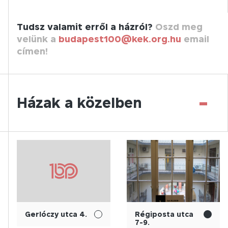
Tudsz valamit erről a házról?
Oszd meg
velünk a
budapest100@kek.org.hu
email
címen!
-
Házak a közelben
Gerlóczy utca 4.
Régiposta utca
7-9.