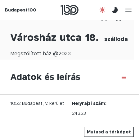
Budapest100
Korábbi évek
1
/
0
Csatlakozz!
Városház utca 18.
szálloda
Kapcsolat
Megszólított
ház @
2023
En
-
Adatok és leírás
1052
Budapest,
V.
kerület
Helyrajzi szám:
24353
Mutasd a térképet