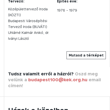
Tervező:
Építés éve:
Középülettervező Iroda
1976
- 1979
(KÖZTI)
Budapesti Városépítési
Tervező Iroda (BUVÁTI)
Uhlárné Kalmár Anikó, dr.
Iványi László
Mutasd a térképet
Tudsz valamit erről a házról?
Oszd meg
velünk a
budapest100@kek.org.hu
email
címen!