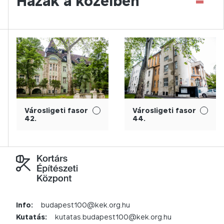
-
Házak a közelben
Városligeti fasor
Városligeti fasor
42.
44.
Info:
budapest100@kek.org.hu
Kutatás:
kutatas.budapest100@kek.org.hu