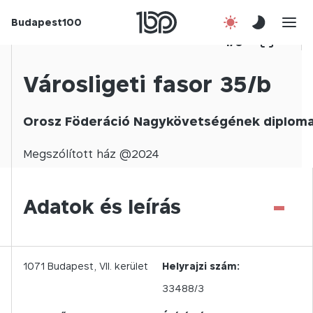
Budapest100
Korábbi évek
1
/
0
Csatlakozz!
Városligeti fasor 35/b
Kapcsolat
Orosz Föderáció Nagykövetségének diploma
En
Megszólított
ház @
2024
-
Adatok és leírás
1071
Budapest,
VII.
kerület
Helyrajzi szám:
33488/3