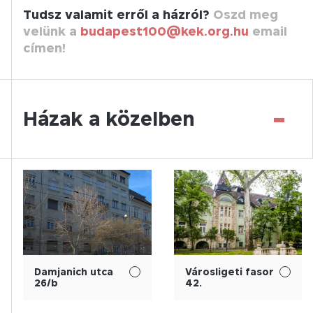
Tudsz valamit erről a házról?
Oszd meg
velünk a
budapest100@kek.org.hu
email
címen!
-
Házak a közelben
Damjanich utca
Városligeti fasor
26/b
42.