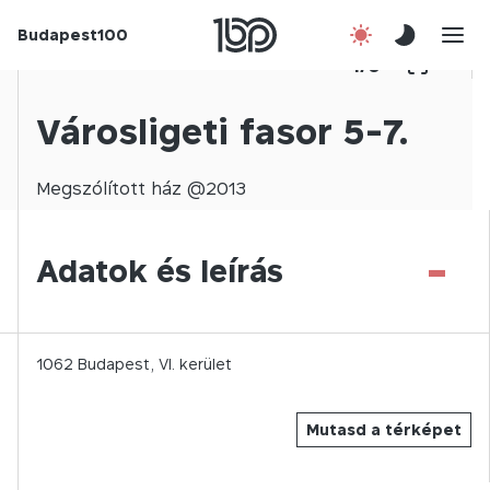
Budapest100
Korábbi évek
1
/
0
Csatlakozz!
Városligeti fasor 5-7.
Kapcsolat
Megszólított
ház @
2013
En
-
Adatok és leírás
1062
Budapest,
VI.
kerület
Mutasd a térképet