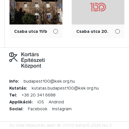
Csaba utca 11/b
Csaba utca 20.
Info:
budapest100@kek.org.hu
Kutatás:
kutatas.budapest100@kek.org.hu
Tel:
+36 20 341 6688
Applikáció:
iOS
Android
Social:
Facebook
Instagram
Az oldal fejlesztés alatt áll.
v1.0.0-beta.15.2026.fes.2