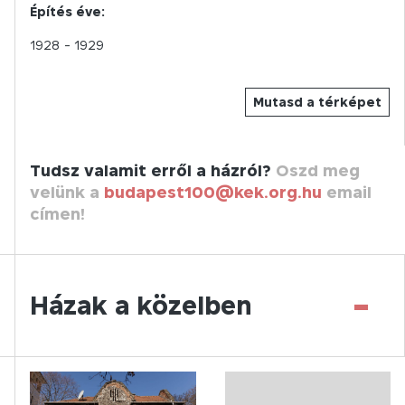
Építés éve:
1928
- 1929
Mutasd a térképet
Tudsz valamit erről a házról?
Oszd meg
velünk a
budapest100@kek.org.hu
email
címen!
-
Házak a közelben