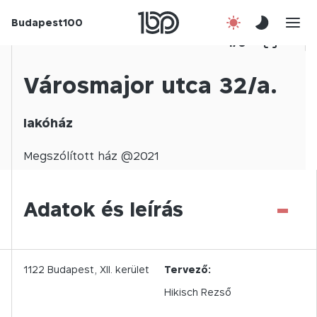
Budapest100
Korábbi évek
1
/
0
Csatlakozz!
Városmajor utca 32/a.
Kapcsolat
lakóház
En
Megszólított
ház @
2021
-
Adatok és leírás
1122
Budapest,
XII.
kerület
Tervező:
Hikisch Rezső