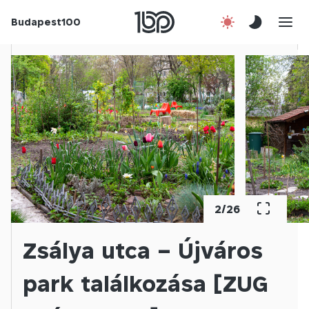
Budapest100
Korábbi évek
Csatlakozz!
Kapcsolat
En
2
/
26
Zsálya utca – Újváros
park találkozása [ZUG