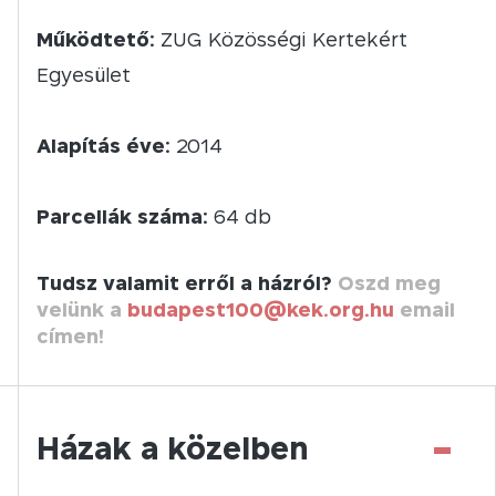
Működtető:
ZUG Közösségi Kertekért
Egyesület
Alapítás éve:
2014
Parcellák száma:
64 db
Tudsz valamit erről a házról?
Oszd meg
velünk a
budapest100@kek.org.hu
email
címen!
-
Házak a közelben