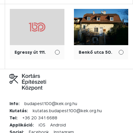
Egressy út 111.
Benkő utca 50.
Info:
budapest100@kek.org.hu
Kutatás:
kutatas.budapest100@kek.org.hu
Tel:
+36 20 341 6688
Applikáció:
iOS
Android
Social:
Facebook
Instagram