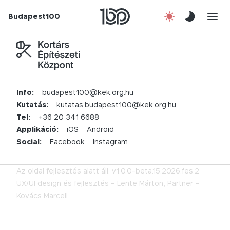
Rólunk
Budapest100
Korábbi évek
Csatlakozz!
Info:
budapest100@kek.org.hu
Kapcsolat
Kutatás:
kutatas.budapest100@kek.org.hu
Tel:
+36 20 341 6688
Applikáció:
iOS
Android
Social:
Facebook
Instagram
Az oldal fejlesztés alatt áll.
v1.0.0-beta.15.2026.fes.2
UX/UI design és fejlesztés –
Lente Márton,
Partner –
Kovács Marcell