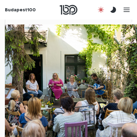
Budapest100
Korábbi évek
Csatlakozz!
Kapcsolat
En