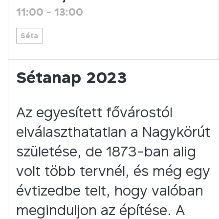
11:00
-
13:00
Séta
Sétanap 2023
Az egyesített fővárostól
elválaszthatatlan a Nagykörút
születése, de 1873-ban alig
volt több tervnél, és még egy
évtizedbe telt, hogy valóban
meginduljon az építése. A