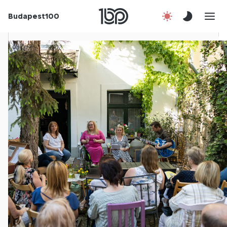
Budapest100
Korábbi évek
Csatlakozz!
Kapcsolat
En