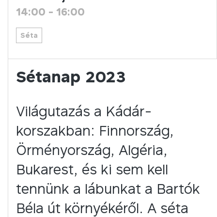
14:00
-
16:00
Séta
Sétanap 2023
Világutazás a Kádár-
korszakban: Finnország,
Örményország, Algéria,
Bukarest, és ki sem kell
tennünk a lábunkat a Bartók
Béla út környékéről. A séta