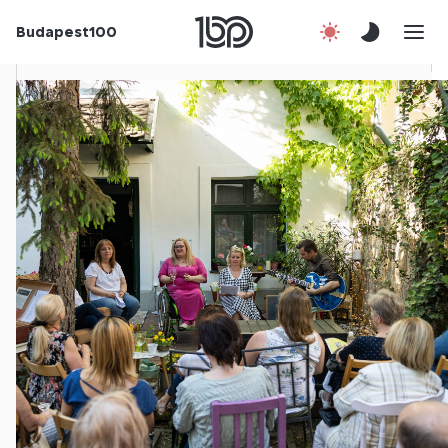
Budapest100
Korábbi évek
Csatlakozz!
Kapcsolat
En