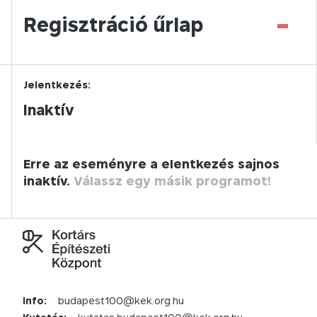
-
Regisztráció űrlap
Jelentkezés:
Inaktív
Erre az eseményre a elentkezés sajnos
inaktív.
Válassz egy másik programot!
Info:
budapest100@kek.org.hu