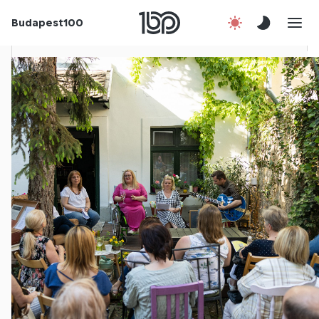
Budapest100
Korábbi évek
Csatlakozz!
Kapcsolat
En