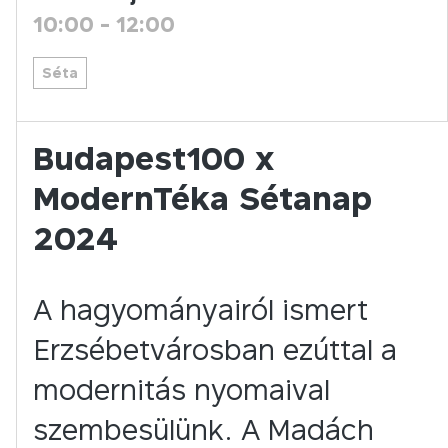
10:00
-
12:00
Séta
Budapest100 x
ModernTéka Sétanap
2024
A hagyományairól ismert
Erzsébetvárosban ezúttal a
modernitás nyomaival
szembesülünk. A Madách