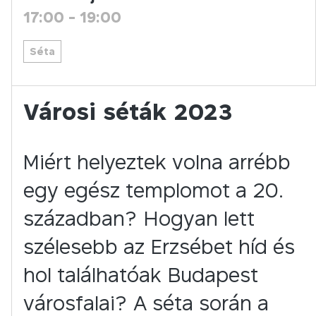
17:00
-
19:00
Séta
Városi séták 2023
Miért helyeztek volna arrébb
egy egész templomot a 20.
században? Hogyan lett
szélesebb az Erzsébet híd és
hol találhatóak Budapest
városfalai? A séta során a