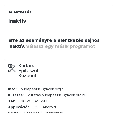
Jelentkezés:
Inaktív
Erre az eseményre a elentkezés sajnos
inaktív.
Válassz egy másik programot!
Info:
budapest100@kek.org.hu
Kutatás:
kutatas.budapest100@kek.org.hu
Tel:
+36 20 341 6688
Applikáció:
iOS
Android