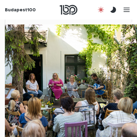
Budapest100
Korábbi évek
Csatlakozz!
Kapcsolat
En