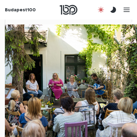
Budapest100
Korábbi évek
Csatlakozz!
Kapcsolat
En