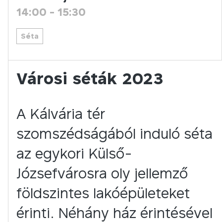
14:00
-
15:30
Séta
Városi séták 2023
A Kálvária tér
szomszédságából induló séta
az egykori Külső-
Józsefvárosra oly jellemző
földszintes lakóépületeket
érinti. Néhány ház érintésével