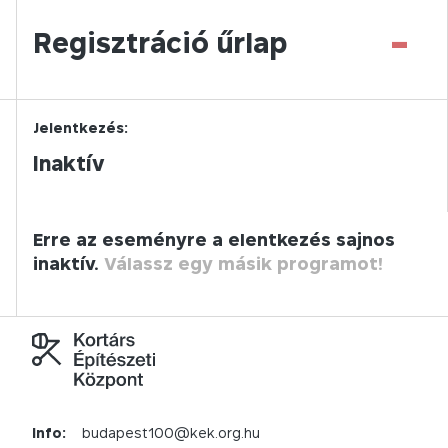
-
Regisztráció űrlap
Jelentkezés:
Inaktív
Erre az eseményre a elentkezés sajnos
inaktív.
Válassz egy másik programot!
Info:
budapest100@kek.org.hu