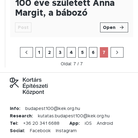
100 éve született Anna
Margit, a bábozó
Post
Open
1
2
3
4
5
6
7
Oldal:
7
/
7
Info:
budapest100@kek.org.hu
Research:
kutatas.budapest100@kek.org.hu
Tel:
+36 20 341 6688
App:
iOS
Android
Social:
Facebook
Instagram