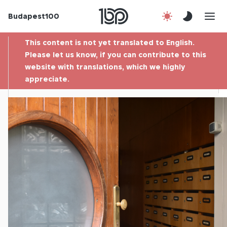
Budapest100
About us
This content is not yet translated to English.
Contact
Please let us know, if you can contribute to this
website with translations, which we highly
appreciate.
Hu