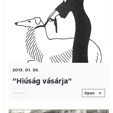
2013. 01. 30.
”Hiúság vásárja”
Post
Open