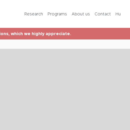
Programs
Research
Programs
About us
Contact
Hu
About us
tions, which we highly appreciate.
Contact
Hu