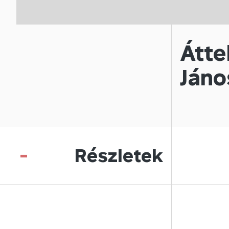
Átte
Jáno
-
Részletek