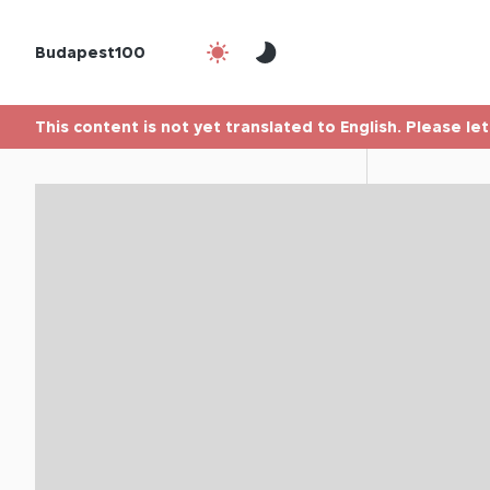
Budapest100
This content is not yet translated to English. Please le