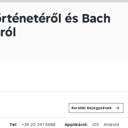
történetéről és Bach
ról
Korábbi bejegyzések
u
Tel:
+36 20 341 6688
Applikáció:
iOS
Android