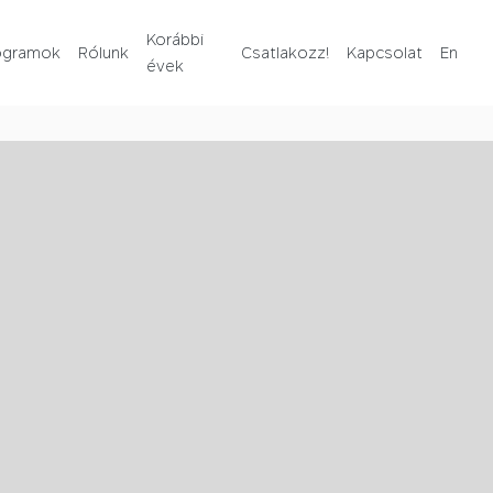
Rólunk
Korábbi
ogramok
Rólunk
Csatlakozz!
Kapcsolat
En
évek
Korábbi évek
Csatlakozz!
Kapcsolat
En