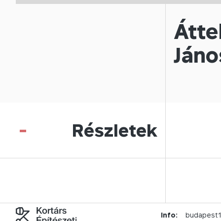
Átte
Jáno
-
Részletek
Info:
budapest