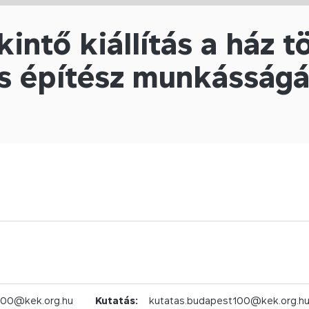
kintő kiállítás a ház 
s építész munkásságá
100@kek.org.hu
Kutatás:
kutatas.budapest100@kek.org.h