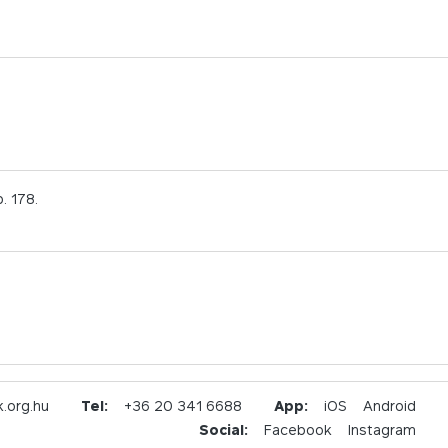
. 178.
.org.hu
Tel:
+36 20 341 6688
App:
iOS
Android
Social:
Facebook
Instagram