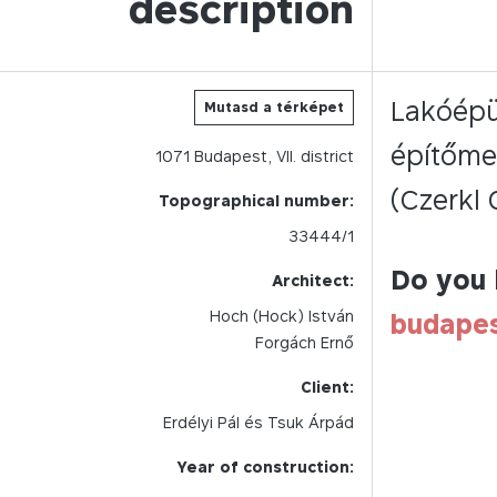
description
Lakóépül
Mutasd a térképet
építőmes
1071
Budapest,
VII.
district
(Czerkl 
Topographical number:
33444/1
Do you 
Architect:
Hoch (Hock) István
budape
Forgách Ernő
Client:
Erdélyi Pál és Tsuk Árpád
Year of construction: