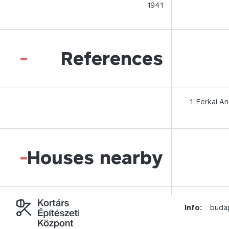
1941
-
References
Ferkai An
-
Houses nearby
Info:
buda