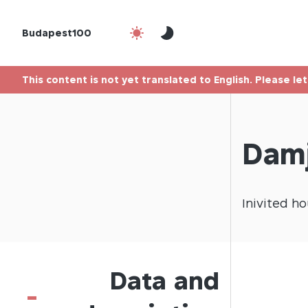
Budapest100
This content is not yet translated to English. Please le
Damj
Inivited
ho
Data and
-