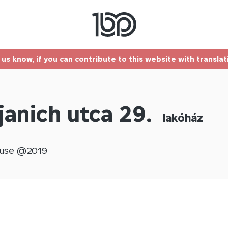
t us know, if you can contribute to this website with transla
anich utca 29.
lakóház
use @
2019