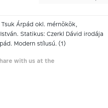
és Tsuk Árpád okl. mérnökök,
stván. Statikus: Czerkl Dávid irodája
rpád. Modern stílusú. (1)
hare with us at the