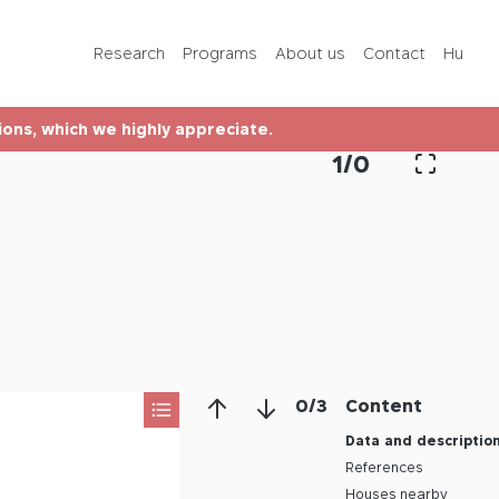
Programs
Research
Programs
About us
Contact
Hu
About us
tions, which we highly appreciate.
Contact
1
/
0
Hu
0
/
3
Content
Data and descriptio
References
Houses nearby