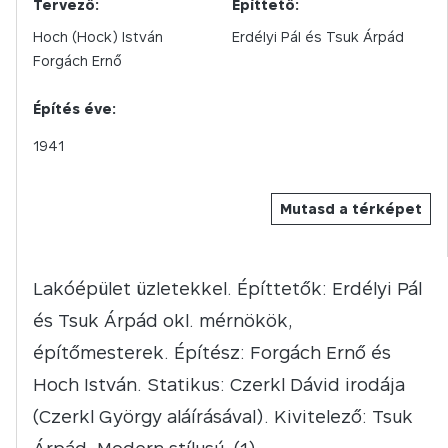
Tervező:
Építtető:
Hoch (Hock) István
Erdélyi Pál és Tsuk Árpád
Forgách Ernő
Építés éve:
1941
Mutasd a térképet
Lakóépület üzletekkel. Építtetők: Erdélyi Pál
és Tsuk Árpád okl. mérnökök,
építőmesterek. Építész: Forgách Ernő és
Hoch István. Statikus: Czerkl Dávid irodája
(Czerkl György aláírásával). Kivitelező: Tsuk