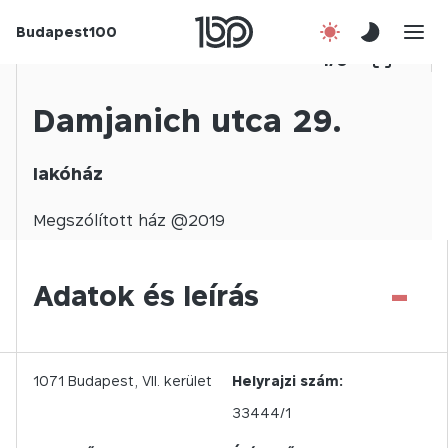
Budapest100
Korábbi évek
1
/
0
Csatlakozz!
Damjanich utca 29.
Kapcsolat
lakóház
En
Megszólított
ház @
2019
-
Adatok és leírás
1071
Budapest,
VII.
kerület
Helyrajzi szám:
33444/1