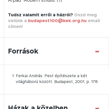
Árpád. Modern stílusú. (1)
Tudsz valamit erről a házról?
Oszd meg
velünk a
budapest100@kek.org.hu
email
címen!
-
Források
Ferkai András: Pest építészete a két
világháború között. Budapest, 2001, p. 178.
-
Házak a közelben