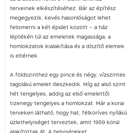
terveinek elkészítéséhez. Bár az építész
megegyezik, kevés hasonlóságot lehet
felismerni a két épület között – a ház
léptékén túl az emeletek magassága, a
homlokzatok kialakítása és a díszítő elemek
is eltérnek.
A földszinthez egy pince és négy, vízszintes
tagolású emelet illeszkedik. Míg az alsó szint
hét tengelyes, addig az első emelettől
tizenegy tengelyes a homlokzat. Már a korai
terveken látható, hogy hat, félköríves nyílású
üzlethelyiséget terveztek, amit 1959 körül
alakítottak át. A helyiségeket