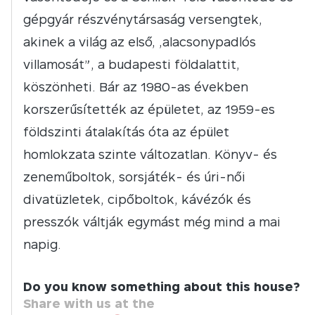
gépgyár részvénytársaság versengtek,
akinek a világ az első, „alacsonypadlós
villamosát”, a budapesti földalattit,
köszönheti. Bár az 1980-as években
korszerűsítették az épületet, az 1959-es
földszinti átalakítás óta az épület
homlokzata szinte változatlan. Könyv- és
zeneműboltok, sorsjáték- és úri-női
divatüzletek, cipőboltok, kávézók és
presszók váltják egymást még mind a mai
napig.
Do you know something about this house?
Share with us at the