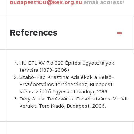
budapest100@kek.org.hu
email address!
-
References
HU BFL XV.17.d.329 Építési ügyosztályok
tervtára (1873-2006)
Szabó-Pap Krisztina: Adalékok a Belső-
Erszébetváros történetéhez, Budapesti
Városszépítő Egyesület kiadója, 1983
Déry Attila: Terézváros–Erzsébetváros. VI.–VII.
kerület. Terc Kiadó, Budapest, 2006.