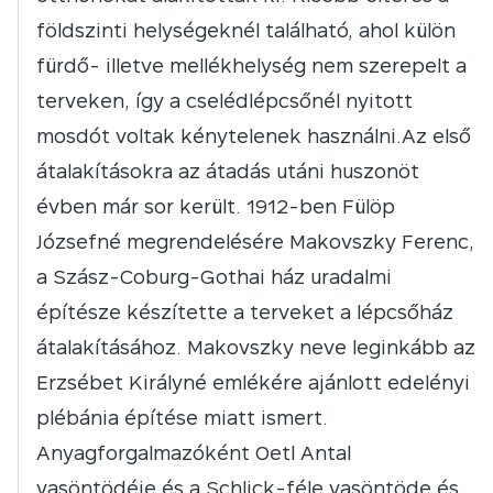
földszinti helységeknél található, ahol külön
fürdő- illetve mellékhelység nem szerepelt a
terveken, így a cselédlépcsőnél nyitott
mosdót voltak kénytelenek használni.Az első
átalakításokra az átadás utáni huszonöt
évben már sor került. 1912-ben Fülöp
Józsefné megrendelésére Makovszky Ferenc,
a Szász-Coburg-Gothai ház uradalmi
építésze készítette a terveket a lépcsőház
átalakításához. Makovszky neve leginkább az
Erzsébet Királyné emlékére ajánlott edelényi
plébánia építése miatt ismert.
Anyagforgalmazóként Oetl Antal
vasöntödéje és a Schlick-féle vasöntöde és