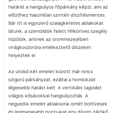
határát a hangsúlyos főpárkány képzi, ami az
előzőhez hasonlóan szintén díszítésmentes.
Bár itt is egyszerű szalagkeretes ablakokat
látunk, a szemöldök felett félköríves szegély
húzódik, aminek az orommezejében
virágkoszorúra emlékeztető díszeket
helyeztek el.
Az utolsó két emelet között már nincs
szigorú párkányzat, ezáltal a homlokzat
légiesebb hatást kelt. A vertikális tagolást
világos kősávokkal hangsúlyozták. A
negyedik emelet ablaksorai ismét boltívesek
és legmagasabb pontjukat egy díszes zárókő