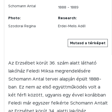
Schomann Antal
1888
- 1889
Photo:
Research:
Szodorai Regina
Erdei-Melis Adél
Mutasd a térképet
Az Erzsébet körút 36. szám alatt látható
lakóház Feledi Miksa megrendelésére
Schomann Antal tervei alapján épült 1888-
ban. Ez nem az első együttműködés volt a
két férfi között, ugyanis egy évvel korábban
Feledi már egyszer felkérte Schomann Antalt
az Erzsébet körút 34. alatti lakóház