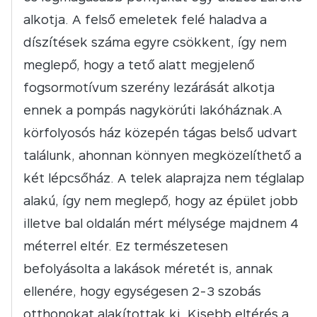
alkotja. A felső emeletek felé haladva a
díszítések száma egyre csökkent, így nem
meglepő, hogy a tető alatt megjelenő
fogsormotívum szerény lezárását alkotja
ennek a pompás nagykörúti lakóháznak.A
körfolyosós ház közepén tágas belső udvart
találunk, ahonnan könnyen megközelíthető a
két lépcsőház. A telek alaprajza nem téglalap
alakú, így nem meglepő, hogy az épület jobb
illetve bal oldalán mért mélysége majdnem 4
méterrel eltér. Ez természetesen
befolyásolta a lakások méretét is, annak
ellenére, hogy egységesen 2-3 szobás
otthonokat alakítottak ki. Kisebb eltérés a