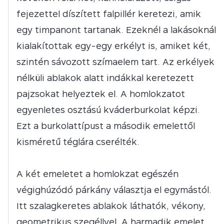
fejezettel díszített falpillér keretezi, amik
egy timpanont tartanak. Ezeknél a lakásoknál
kialakítottak egy-egy erkélyt is, amiket két,
szintén sávozott szímaelem tart. Az erkélyek
nélküli ablakok alatt indákkal keretezett
pajzsokat helyeztek el. A homlokzatot
egyenletes osztású kváderburkolat képzi.
Ezt a burkolattípust a második emelettől
kisméretű téglára cserélték.
A két emeletet a homlokzat egészén
végighúzódó párkány választja el egymástól.
Itt szalagkeretes ablakok láthatók, vékony,
geometrikus szegéllyel. A harmadik emelet