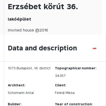
Erzsébet körút 36.
lakóépület
Inivited
house @
2016
-
Data and description
1073
Budapest,
VII.
district
Topographical number:
34357
Architect:
Client:
Schomann Antal
Feledi Miksa
Builder:
Year of construction: