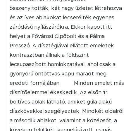
összenyitották, két nagy üzletet létrehozva
és az íves ablakokat lecserélték egyenes
záródású nyílászárókra. Ekkor kapott itt
helyet a Fővárosi Cipőbolt és a Pálma
Presszó. A dísztéglával ellátott emeletek
kontrasztban állnak a földszint
lecsupaszított homlokzatával, ahol csak a
gyönyörű öntöttvas kapu maradt meg
eredeti formájában. Minden emelet más
díszítőelemmel ékeskedik. Az elsőn 11
boltíves ablak látható, amiket gúla alakú
díszkövekkel szegélyeztek. Mindkét oldalról
a második ablakot, valamint a középsőt, a
köveken felül két, kannelúrázott, csigás