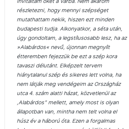
invitáltam őket a Várba. Nem akarom
részletezni, hogy mennyi szépséget
mutathattam nekik, hiszen ezt minden
budapesti tudja. Alkonyatkor, a séta után,
úgy gondoltam, a legstílusosabb lesz, ha az
»Alabárdos« nevű, újonnan megnyílt
étteremben fejezzük be ezt a szép kora
tavaszi délutánt. Elképzelt tervem
hiánytalanul szép és sikeres lett volna, ha
nem látják meg vendégeim az Országház
utca 4. szám alatti házat, közvetlenül az
„Alabárdos” mellett, amely most is olyan
állapotban van, mintha nem telt volna el
húsz év a háború óta. Ezen a forgalmas