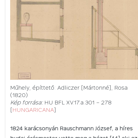
Műhely, építtető: Adliczer [Mártonné], Rosa
(1820)
Kép forrása:
HU BFL XV.17.a.301 – 278
[
HUNGARICANA
]
1824 karácsonyán Rauschmann József, a híres