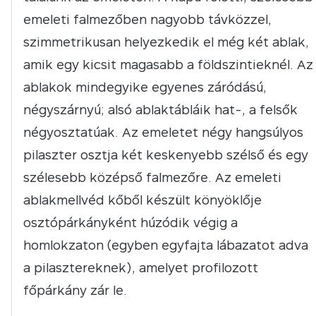
emeleti falmezőben nagyobb távközzel,
szimmetrikusan helyezkedik el még két ablak,
amik egy kicsit magasabb a földszintieknél. Az
ablakok mindegyike egyenes záródású,
négyszárnyú; alsó ablaktábláik hat-, a felsők
négyosztatúak. Az emeletet négy hangsúlyos
pilaszter osztja két keskenyebb szélső és egy
szélesebb középső falmezőre. Az emeleti
ablakmellvéd kőből készült könyöklője
osztópárkányként húzódik végig a
homlokzaton (egyben egyfajta lábazatot adva
a pilasztereknek), amelyet profilozott
főpárkány zár le.