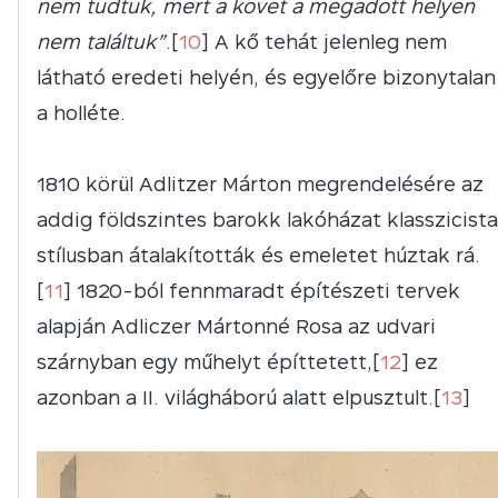
nem tudtuk, mert a követ a megadott helyen
nem találtuk”
.[
10
] A kő tehát jelenleg nem
látható eredeti helyén, és egyelőre bizonytalan
a holléte.
1810 körül Adlitzer Márton megrendelésére az
addig földszintes barokk lakóházat klasszicista
stílusban átalakították és emeletet húztak rá.
[
11
] 1820-ból fennmaradt építészeti tervek
alapján Adliczer Mártonné Rosa az udvari
szárnyban egy műhelyt építtetett,[
12
] ez
azonban a II. világháború alatt elpusztult.[
13
]