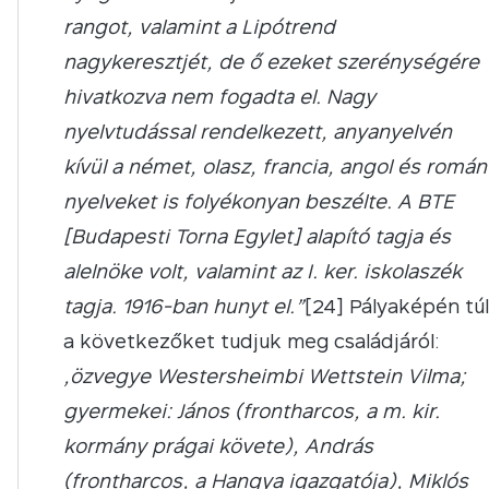
rangot, valamint a Lipótrend
nagykeresztjét, de ő ezeket szerénységére
hivatkozva nem fogadta el. Nagy
nyelvtudással rendelkezett, anyanyelvén
kívül a német, olasz, francia, angol és román
nyelveket is folyékonyan beszélte. A BTE
[Budapesti Torna Egylet] alapító tagja és
alelnöke volt, valamint az I. ker. iskolaszék
tagja. 1916-ban hunyt el.”
[24] Pályaképén túl
a következőket tudjuk meg családjáról:
„özvegye Westersheimbi Wettstein Vilma;
gyermekei: János (frontharcos, a m. kir.
kormány prágai követe), András
(frontharcos, a Hangya igazgatója), Miklós