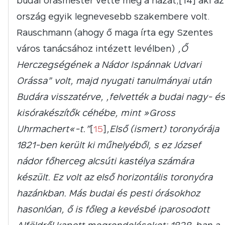
budai órásmester vette meg a házat,[14] aki az
ország egyik legnevesebb szakembere volt.
Rauschmann (ahogy ő maga írta egy Szentes
város tanácsához intézett levélben)
„Ő
Herczegségének a Nádor Ispánnak Udvari
Orássa” volt, majd nyugati tanulmányai után
Budára visszatérve, „felvették a budai nagy- és
kisórakészítők céhébe, mint »Gross
Uhrmachert«-t.”
[
15
]
„Első (ismert) toronyórája
1821-ben került ki műhelyéből, s ez József
nádor főherceg alcsúti kastélya számára
készült. Ez volt az első horizontális toronyóra
hazánkban. Más budai és pesti órásokhoz
hasonlóan, ő is főleg a kevésbé iparosodott