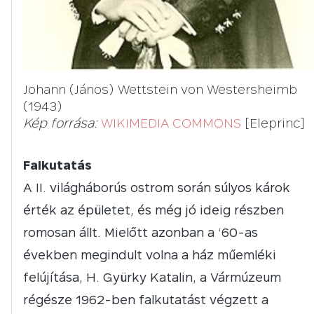
Johann (János) Wettstein von Westersheimb
(1943)
Kép forrása:
WIKIMEDIA COMMONS
[Eleprinc]
Falkutatás
A II. világháborús ostrom során súlyos károk
érték az épületet, és még jó ideig részben
romosan állt. Mielőtt azonban a ‘60-as
években megindult volna a ház műemléki
felújítása, H. Gyürky Katalin, a Vármúzeum
régésze 1962-ben falkutatást végzett a