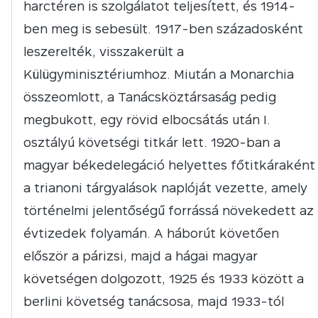
harctéren is szolgálatot teljesített, és 1914-
ben meg is sebesült. 1917-ben századosként
leszerelték, visszakerült a
Külügyminisztériumhoz. Miután a Monarchia
összeomlott, a Tanácsköztársaság pedig
megbukott, egy rövid elbocsátás után I.
osztályú követségi titkár lett. 1920-ban a
magyar békedelegáció helyettes főtitkáraként
a trianoni tárgyalások naplóját vezette, amely
történelmi jelentőségű forrássá növekedett az
évtizedek folyamán. A háborút követően
először a párizsi, majd a hágai magyar
követségen dolgozott, 1925 és 1933 között a
berlini követség tanácsosa, majd 1933-tól