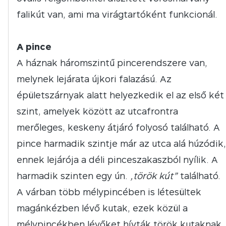
falikút van, ami ma virágtartóként funkcionál.
A pince
A háznak háromszintű pincerendszere van,
melynek lejárata újkori falazású. Az
épületszárnyak alatt helyezkedik el az első két
szint, amelyek között az utcafrontra
merőleges, keskeny átjáró folyosó található. A
pince harmadik szintje már az utca alá húzódik,
ennek lejárója a déli pinceszakaszból nyílik. A
harmadik szinten egy ún.
„török kút”
található.
A várban több mélypincében is létesültek
magánkézben lévő kutak, ezek közül a
mélypincékben lévőket hívták török kutaknak.