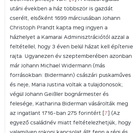
utáni években a ház többször is gazdát
cserélt, elsőként 1699 márciusában Johann
Christoph Prandt kapta meg ingyen a
házhelyet a Kamarai Adminisztrációtól azzal a
feltétellel, hogy 3 éven belül házat kell építenie
rajta. Ugyanezen év szeptemberében azonban
már Johann Michael Widermann (más
forrásokban: Bidermann) császári puskaműves
és neje, Maria Justina voltak a tulajdonosok;
végül Johann Geißler bognármester és
felesége, Katharina Biderman vásárolták meg
az ingatlant 1716-ban 275 forintért.[
7
] (Az
egyező családnév miatt feltételezhetjük, hogy
valamilyen rokoni kapcsolat állt fenn a régi és