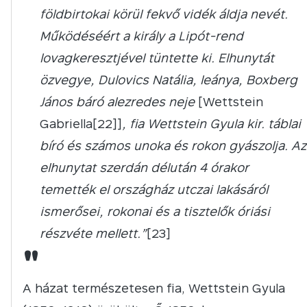
földbirtokai körül fekvő vidék áldja nevét.
Működéséért a király a Lipót-rend
lovagkeresztjével tüntette ki. Elhunytát
özvegye, Dulovics Natália, leánya, Boxberg
János báró alezredes neje
[Wettstein
Gabriella[22]]
, fia Wettstein Gyula kir. táblai
bíró és számos unoka és rokon gyászolja. Az
elhunytat szerdán délután 4 órakor
temették el országház utczai lakásáról
ismerősei, rokonai és a tisztelők óriási
részvéte mellett.”
[23]
"
A házat természetesen fia, Wettstein Gyula