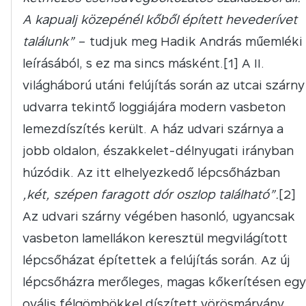
A kapualj közepénél kőből épített hevederívet
találunk”
– tudjuk meg Hadik András műemléki
leírásából, s ez ma sincs másként.[1] A II.
világháború utáni felújítás során az utcai szárny
udvarra tekintő loggiájára modern vasbeton
lemezdíszítés került. A ház udvari szárnya a
jobb oldalon, északkelet-délnyugati irányban
húzódik. Az itt elhelyezkedő lépcsőházban
„két, szépen faragott dór oszlop található”.
[2]
Az udvari szárny végében hasonló, ugyancsak
vasbeton lamellákon keresztül megvilágított
lépcsőházat építettek a felújítás során. Az új
lépcsőházra merőleges, magas kőkerítésen egy
ovális félgömbökkel díszített vörösmárvány