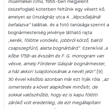
műemlékei
című, 1955-ben megjelent
összefoglaló kötetben feltűnik egy vésett kő,
amelyet az Országház utca 4.
„lépcsőaljánál
befalazva”
találtak, és a fotó tanúsága szerint a
bognármesterség jelvénye látható rajta:
„kerék, fölötte vonókés, jobbról körző, balról
csapszegfúró, alatta bognárbárd”
. Ezenkívül „
a
kőbe 1758-as évszám és F. G. monogram van
vésve, amely Förderer Gáspár bognármester,
a ház akkori tulajdonosának a nevét jelzi”
.[9]
30 évvel később azonban már ezt írják róla:
„az
ismertetés a követ alapkőnek minősíti, de
sokkal valószínűbb, hogy ez is kapu fölötti
zárókő volt eredetileg, de ezt megállapítani