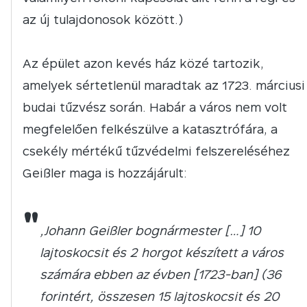
az új tulajdonosok között.)
Az épület azon kevés ház közé tartozik,
amelyek sértetlenül maradtak az 1723. márciusi
budai tűzvész során. Habár a város nem volt
megfelelően felkészülve a katasztrófára, a
csekély mértékű tűzvédelmi felszereléséhez
Geißler maga is hozzájárult:
"
„Johann Geißler bognármester […] 10
lajtoskocsit és 2 horgot készített a város
számára ebben az évben [1723-ban] (36
forintért, összesen 15 lajtoskocsit és 20