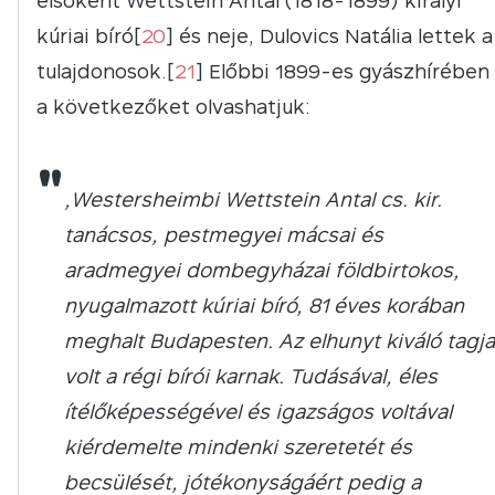
elsőként Wettstein Antal (1818-1899) királyi
kúriai bíró[
20
] és neje, Dulovics Natália lettek a
tulajdonosok.[
21
] Előbbi 1899-es gyászhírében
a következőket olvashatjuk:
"
„Westersheimbi Wettstein Antal cs. kir.
tanácsos, pestmegyei mácsai és
aradmegyei dombegyházai földbirtokos,
nyugalmazott kúriai bíró, 81 éves korában
meghalt Budapesten. Az elhunyt kiváló tagja
volt a régi bírói karnak. Tudásával, éles
ítélőképességével és igazságos voltával
kiérdemelte mindenki szeretetét és
becsülését, jótékonyságáért pedig a