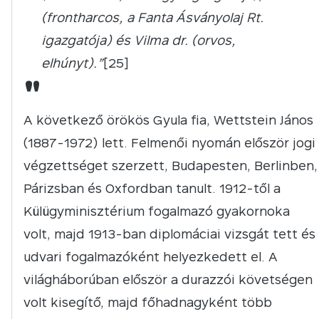
(frontharcos, a Fanta Ásványolaj Rt.
igazgatója) és Vilma dr. (orvos,
elhúnyt).”
[25]
"
A következő örökös Gyula fia, Wettstein János
(1887-1972) lett. Felmenői nyomán először jogi
végzettséget szerzett, Budapesten, Berlinben,
Párizsban és Oxfordban tanult. 1912-től a
Külügyminisztérium fogalmazó gyakornoka
volt, majd 1913-ban diplomáciai vizsgát tett és
udvari fogalmazóként helyezkedett el. A
világháborúban először a durazzói követségen
volt kisegítő, majd főhadnagyként több