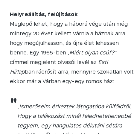
Helyreállítás, felújítások
Meglepő lehet, hogy a háború vége után még
mintegy 20 évet kellett várnia a háznak arra,
hogy megújulhasson, és újra élet lehessen
benne. Egy 1965-ben
„Miért olyan csúf?”
címmel megjelent olvasói levél az
Esti
Hírlap
ban ráerősít arra, mennyire szokatlan volt
ekkor már a Várban egy-egy romos ház:
"
„Ismerőseim érkeztek látogatóba külföldről.
Hogy a találkozást minél feledhetetlenebbé
tegyem, egy hangulatos délutáni sétára