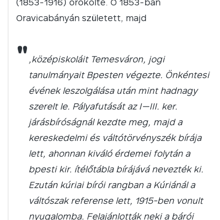
(1853-1916) örökölte. Ő 1853-ban
Oravicabányán született, majd
"
„középiskoláit Temesváron, jogi
tanulmányait Bpesten végezte. Önkéntesi
évének leszolgálása után mint hadnagy
szerelt le. Pályafutását az I—III. ker.
járásbíróságnál kezdte meg, majd a
kereskedelmi és váltótörvényszék bírája
lett, ahonnan kiváló érdemei folytán a
bpesti kir. ítélőtábla bírájává nevezték ki.
Ezután kúriai bírói rangban a Kúriánál a
váltószak referense lett, 1915-ben vonult
nyugalomba. Felajánlották neki a bárói