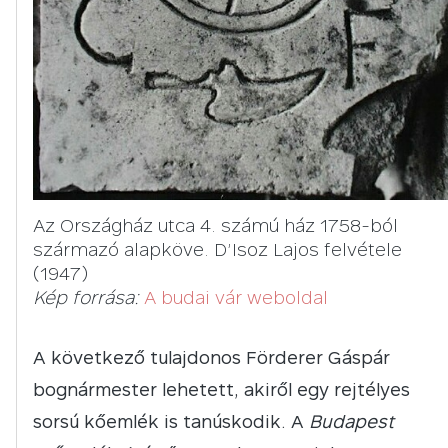
Az Országház utca 4. számú ház 1758-ból
származó alapköve. D’Isoz Lajos felvétele
(1947)
Kép forrása:
A budai vár weboldal
A következő tulajdonos Förderer Gáspár
bognármester lehetett, akiről egy rejtélyes
sorsú kőemlék is tanúskodik. A
Budapest