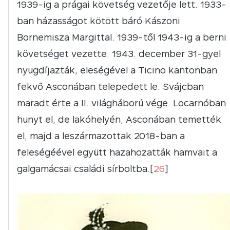
1939-ig a prágai követség vezetője lett. 1933-
ban házasságot kötött báró Kászoni
Bornemisza Margittal. 1939-től 1943-ig a berni
követséget vezette. 1943. december 31-gyel
nyugdíjazták, eleségével a Ticino kantonban
fekvő Asconában telepedett le. Svájcban
maradt érte a II. világháború vége. Locarnóban
hunyt el, de lakóhelyén, Asconában temették
el, majd a leszármazottak 2018-ban a
feleségéével együtt hazahozatták hamvait a
galgamácsai családi sírboltba.[
26
]