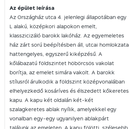
Az épület leírása
Az Országház utca 4. jelenlegi állapotában egy
L alakú, középkori alapokon emelt,
klasszicizáló barokk lakóház. Az egyemeletes
ház zárt sorú beépítésben áll, utcai homlokzata
hattengelyes, egyszerű kiképzésű. A
kőlábazatú földszintet höbörcsös vakolat
borítja, az emelet simára vakolt. A barokk
stílusról árulkodik a földszint középvonalában
elhelyezkedő kosáríves és élszedett kőkeretes
kapu. A kapu két oldalán két-két
szalagkeretes ablak nyílik, amelyekkel egy
vonalban egy-egy ugyanilyen ablakpárt
találunk az emeleten. A kapu fölötti, szélesebb