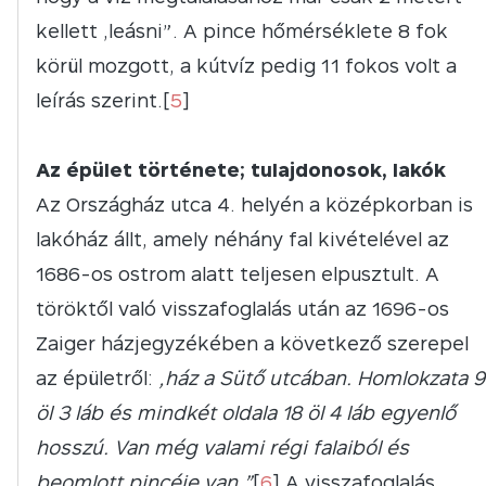
kellett „leásni”. A pince hőmérséklete 8 fok
körül mozgott, a kútvíz pedig 11 fokos volt a
leírás szerint.[
5
]
Az épület története; tulajdonosok, lakók
Az Országház utca 4. helyén a középkorban is
lakóház állt, amely néhány fal kivételével az
1686-os ostrom alatt teljesen elpusztult. A
töröktől való visszafoglalás után az 1696-os
Zaiger házjegyzékében a következő szerepel
az épületről:
„ház a Sütő utcában. Homlokzata 9
öl 3 láb és mindkét oldala 18 öl 4 láb egyenlő
hosszú. Van még valami régi falaiból és
beomlott pincéje van.”
[
6
] A visszafoglalás