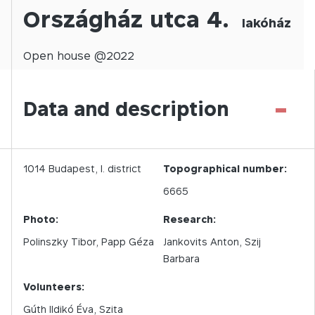
Országház utca 4.
lakóház
Open
house @
2022
-
Data and description
1014
Budapest,
I.
district
Topographical number:
6665
Photo:
Research:
Polinszky Tibor
Papp Géza
Jankovits Anton, Szij
Barbara
Volunteers:
Gúth Ildikó Éva, Szita