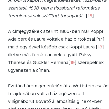
Alföldről kapott megrendeléseket: 1828-ban a
szentesi, 1838-ban a tiszaburai református
templomoknak szállított toronyórát.”
[
16
]
A címjegyzékek szerint 1865-ben már Koppi
Adalbert és Laura voltak a ház birtokosai,[17]
majd egy évvel később csak Koppi Laura,[
18
]
illetve más forrásban vele együtt Paksy
Therese és Guckler Hermina[
19
] szerepelnek
ugyanezen a címen.
Ezután három generáción át a Wettstein család
tulajdonában volt a ház egészen a II.
világháborút követő államosításig. 1874-ben