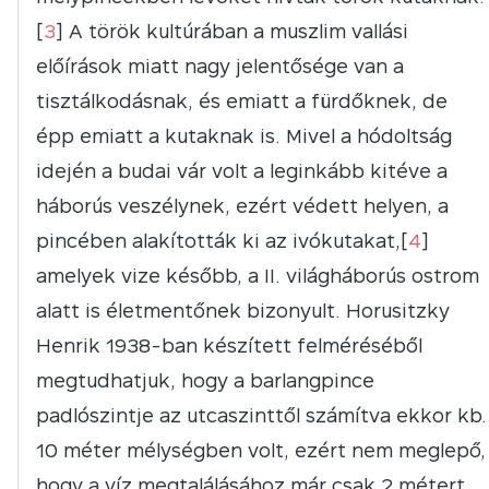
[
3
] A török kultúrában a muszlim vallási
előírások miatt nagy jelentősége van a
tisztálkodásnak, és emiatt a fürdőknek, de
épp emiatt a kutaknak is. Mivel a hódoltság
idején a budai vár volt a leginkább kitéve a
háborús veszélynek, ezért védett helyen, a
pincében alakították ki az ivókutakat,[
4
]
amelyek vize később, a II. világháborús ostrom
alatt is életmentőnek bizonyult. Horusitzky
Henrik 1938-ban készített felméréséből
megtudhatjuk, hogy a barlangpince
padlószintje az utcaszinttől számítva ekkor kb.
10 méter mélységben volt, ezért nem meglepő,
hogy a víz megtalálásához már csak 2 métert