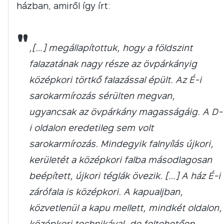
házban, amiről így írt:
"
„[…] megállapítottuk, hogy a földszint
falazatának nagy része az övpárkányig
középkori törtkő falazással épült. Az É-i
sarokarmírozás sérülten megvan,
ugyancsak az övpárkány magasságáig. A D-
i oldalon eredetileg sem volt
sarokarmírozás. Mindegyik falnyílás újkori,
kerületét a középkori falba másodlagosan
beépített, újkori téglák övezik. […] A ház É-i
zárófala is középkori. A kapualjban,
közvetlenül a kapu mellett, mindkét oldalon,
középkori technikával, de feltehetően