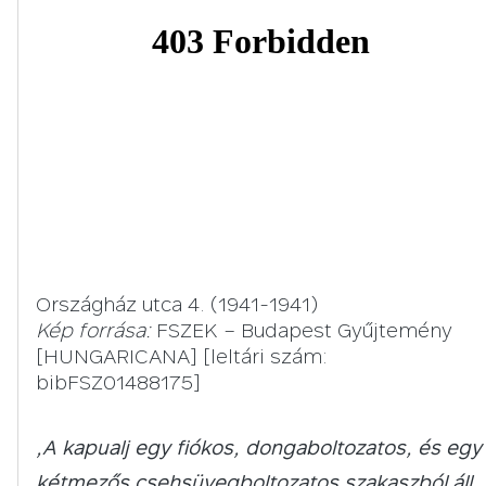
Országház utca 4. (1941-1941)
Kép forrása:
FSZEK – Budapest Gyűjtemény
[HUNGARICANA] [leltári szám:
bibFSZ01488175]
„A kapualj egy fiókos, dongaboltozatos, és egy
kétmezős csehsüvegboltozatos szakaszból áll.