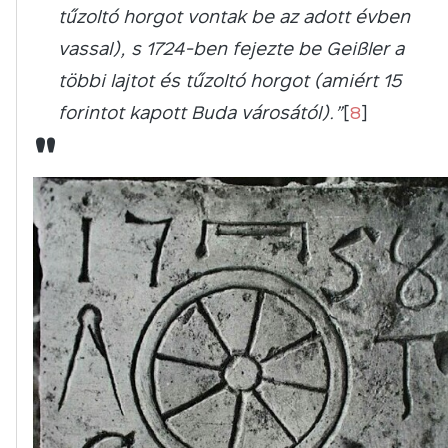
tűzoltó horgot vontak be az adott évben
vassal), s 1724-ben fejezte be Geißler a
többi lajtot és tűzoltó horgot (amiért 15
forintot kapott Buda városától).”
[
8
]
"