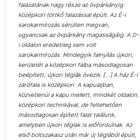
falazatának nagy része az övpárkányig
középkori törtkő falazással épült. Az É-i
sarokarmírozás sérülten megvan,
ugyancsak az övpárkány magasságáig. A D-
i oldalon eredetileg sem volt
sarokarmírozás. Mindegyik falnyílás újkori,
kerületét a középkori falba másodlagosan
beépített, újkori téglák övezik. […] A ház É-i
zárófala is középkori. A kapualjban,
közvetlenül a kapu mellett, mindkét oldalon,
középkori technikával, de feltehetően
másodlagosan épített falat találunk,
amelyben újkori téglak is előfordulnak. Az
első boltszakasz után már új téglából épült,