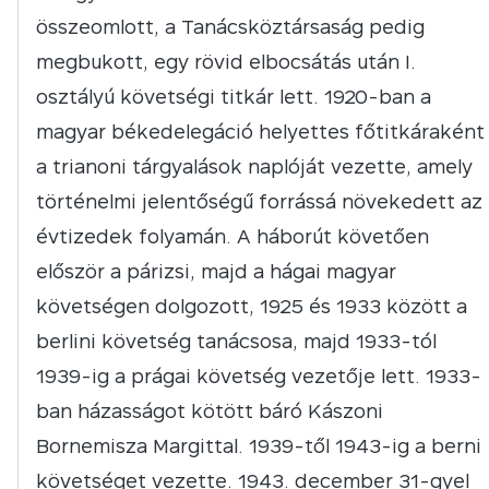
összeomlott, a Tanácsköztársaság pedig
megbukott, egy rövid elbocsátás után I.
osztályú követségi titkár lett. 1920-ban a
magyar békedelegáció helyettes főtitkáraként
a trianoni tárgyalások naplóját vezette, amely
történelmi jelentőségű forrássá növekedett az
évtizedek folyamán. A háborút követően
először a párizsi, majd a hágai magyar
követségen dolgozott, 1925 és 1933 között a
berlini követség tanácsosa, majd 1933-tól
1939-ig a prágai követség vezetője lett. 1933-
ban házasságot kötött báró Kászoni
Bornemisza Margittal. 1939-től 1943-ig a berni
követséget vezette. 1943. december 31-gyel