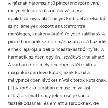
A háznak háromszintű pincerendszere van,
melynek lejárata újkori falazású. Az
épületszárnyak alatt helyezkedik el az első két
szint, amelyek között az utcafrontra
merőleges, keskeny átjáró folyosó található. A
pince harmadik szintje már az utca alá húzódik,
ennek lejárója a déli pinceszakaszból nyílik. A
harmadik szinten egy ún.
„török kút”
található.
A várban több mélypincében is létesültek
magánkézben lévő kutak, ezek közül a
mélypincékben lévőket hívták török kutaknak.
[
3
] A török kultúrában a muszlim vallási
előírások miatt nagy jelentősége van a
tisztálkodásnak, és emiatt a fürdőknek, de