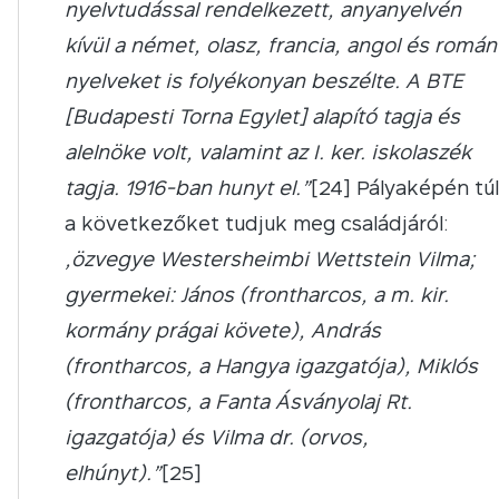
nyelvtudással rendelkezett, anyanyelvén
kívül a német, olasz, francia, angol és román
nyelveket is folyékonyan beszélte. A BTE
[Budapesti Torna Egylet] alapító tagja és
alelnöke volt, valamint az I. ker. iskolaszék
tagja. 1916-ban hunyt el.”
[24] Pályaképén túl
a következőket tudjuk meg családjáról:
„özvegye Westersheimbi Wettstein Vilma;
gyermekei: János (frontharcos, a m. kir.
kormány prágai követe), András
(frontharcos, a Hangya igazgatója), Miklós
(frontharcos, a Fanta Ásványolaj Rt.
igazgatója) és Vilma dr. (orvos,
elhúnyt).”
[25]