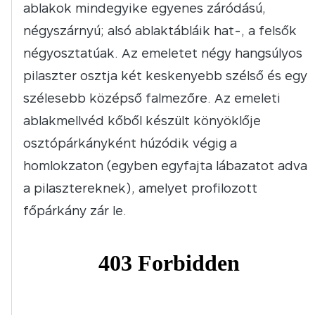
ablakok mindegyike egyenes záródású,
négyszárnyú; alsó ablaktábláik hat-, a felsők
négyosztatúak. Az emeletet négy hangsúlyos
pilaszter osztja két keskenyebb szélső és egy
szélesebb középső falmezőre. Az emeleti
ablakmellvéd kőből készült könyöklője
osztópárkányként húzódik végig a
homlokzaton (egyben egyfajta lábazatot adva
a pilasztereknek), amelyet profilozott
főpárkány zár le.