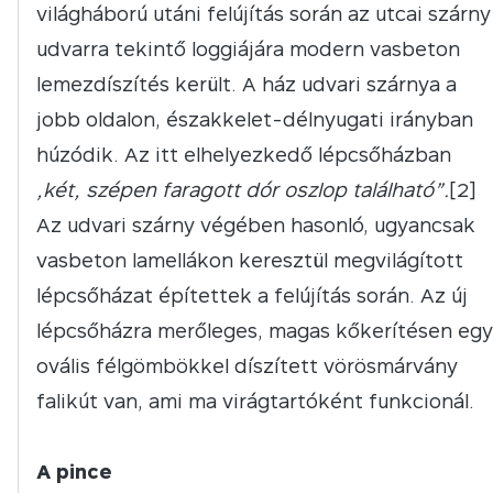
világháború utáni felújítás során az utcai szárny
udvarra tekintő loggiájára modern vasbeton
lemezdíszítés került. A ház udvari szárnya a
jobb oldalon, északkelet-délnyugati irányban
húzódik. Az itt elhelyezkedő lépcsőházban
„két, szépen faragott dór oszlop található”.
[2]
Az udvari szárny végében hasonló, ugyancsak
vasbeton lamellákon keresztül megvilágított
lépcsőházat építettek a felújítás során. Az új
lépcsőházra merőleges, magas kőkerítésen egy
ovális félgömbökkel díszített vörösmárvány
falikút van, ami ma virágtartóként funkcionál.
A pince