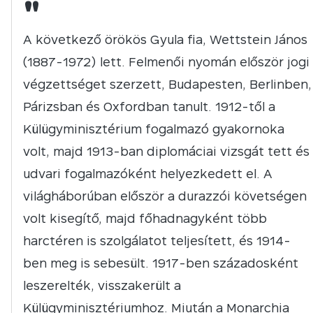
"
A következő örökös Gyula fia, Wettstein János
(1887-1972) lett. Felmenői nyomán először jogi
végzettséget szerzett, Budapesten, Berlinben,
Párizsban és Oxfordban tanult. 1912-től a
Külügyminisztérium fogalmazó gyakornoka
volt, majd 1913-ban diplomáciai vizsgát tett és
udvari fogalmazóként helyezkedett el. A
világháborúban először a durazzói követségen
volt kisegítő, majd főhadnagyként több
harctéren is szolgálatot teljesített, és 1914-
ben meg is sebesült. 1917-ben századosként
leszerelték, visszakerült a
Külügyminisztériumhoz. Miután a Monarchia