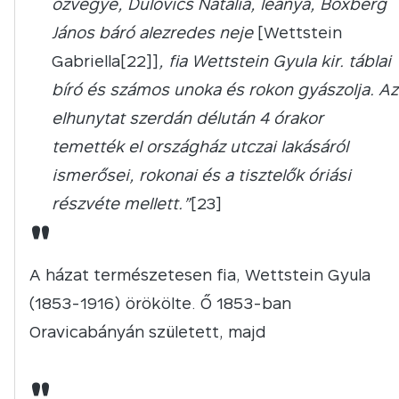
özvegye, Dulovics Natália, leánya, Boxberg
János báró alezredes neje
[Wettstein
Gabriella[22]]
, fia Wettstein Gyula kir. táblai
bíró és számos unoka és rokon gyászolja. Az
elhunytat szerdán délután 4 órakor
temették el országház utczai lakásáról
ismerősei, rokonai és a tisztelők óriási
részvéte mellett.”
[23]
"
A házat természetesen fia, Wettstein Gyula
(1853-1916) örökölte. Ő 1853-ban
Oravicabányán született, majd
"