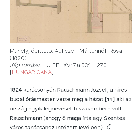
Műhely, építtető: Adliczer [Mártonné], Rosa
(1820)
Kép forrása:
HU BFL XV.17.a.301 – 278
[
HUNGARICANA
]
1824 karácsonyán Rauschmann József, a híres
budai órásmester vette meg a házat,[14] aki az
ország egyik legnevesebb szakembere volt.
Rauschmann (ahogy ő maga írta egy Szentes
város tanácsához intézett levélben)
„Ő