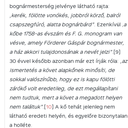
bognármesterség jelvénye látható rajta:
„kerék, fölötte vonókés, jobbról körző, balról
csapszegfúró, alatta bognárbárd”
. Ezenkívül „
a
kőbe 1758-as évszám és F. G. monogram van
vésve, amely Förderer Gáspár bognármester,
a ház akkori tulajdonosának a nevét jelzi”
.[9]
30 évvel később azonban már ezt írják róla:
„az
ismertetés a követ alapkőnek minősíti, de
sokkal valószínűbb, hogy ez is kapu fölötti
zárókő volt eredetileg, de ezt megállapítani
nem tudtuk, mert a követ a megadott helyen
nem találtuk”
.[
10
] A kő tehát jelenleg nem
látható eredeti helyén, és egyelőre bizonytalan
a holléte.