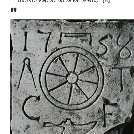
forintot kapott Buda városától).”
[
8
]
"