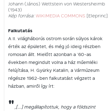
Johann (János) Wettstein von Westersheimb
(1943)
Kép forrása:
WIKIMEDIA COMMONS
[Eleprinc]
Falkutatás
A II. világháborús ostrom során súlyos károk
érték az épületet, és még jó ideig részben
romosan állt. Mielőtt azonban a ‘60-as
években megindult volna a ház műemléki
felújítása, H. Gyürky Katalin, a Vármúzeum
régésze 1962-ben falkutatást végzett a
házban, amiről így írt:
"
„[…] megállapítottuk, hogy a földszint