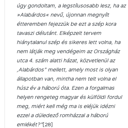
úgy gondoltam, a legstílusosabb lesz, ha az
»Alabárdos« nevű, újonnan megnyílt
étteremben fejezzük be ezt a szép kora
tavaszi délutánt. Elképzelt tervem
hiánytalanul szép és sikeres lett volna, ha
nem látják meg vendégeim az Országház
utca 4. szám alatti házat, közvetlenül az
„Alabárdos” mellett, amely most is olyan
állapotban van, mintha nem telt volna el
húsz év a háború óta. Ezen a forgalmas
helyen rengeteg magyar és külföldi fordul
meg, miért kell még ma is eléjük idézni
ezzel a düledező romházzal a háború
emlékét?”
[28]