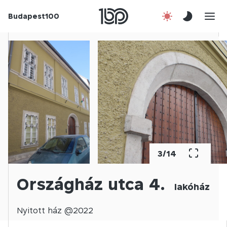
Budapest100
Korábbi évek
Csatlakozz!
Kapcsolat
En
3
/
14
Országház utca 4.
lakóház
Nyitott
ház @
2022