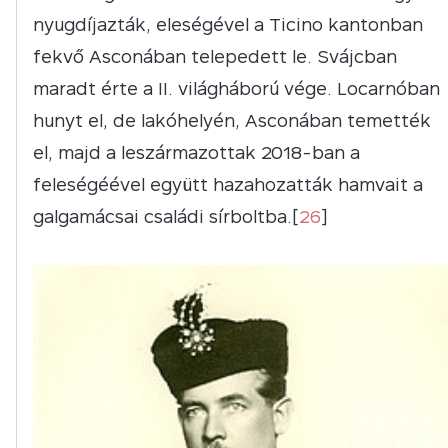
nyugdíjazták, eleségével a Ticino kantonban
fekvő Asconában telepedett le. Svájcban
maradt érte a II. világháború vége. Locarnóban
hunyt el, de lakóhelyén, Asconában temették
el, majd a leszármazottak 2018-ban a
feleségéével együtt hazahozatták hamvait a
galgamácsai családi sírboltba.[
26
]