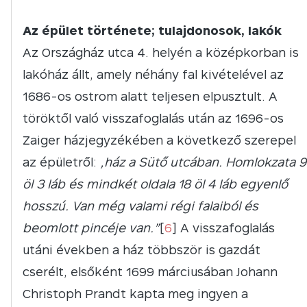
Az épület története; tulajdonosok, lakók
Az Országház utca 4. helyén a középkorban is
lakóház állt, amely néhány fal kivételével az
1686-os ostrom alatt teljesen elpusztult. A
töröktől való visszafoglalás után az 1696-os
Zaiger házjegyzékében a következő szerepel
az épületről:
„ház a Sütő utcában. Homlokzata 9
öl 3 láb és mindkét oldala 18 öl 4 láb egyenlő
hosszú. Van még valami régi falaiból és
beomlott pincéje van.”
[
6
] A visszafoglalás
utáni években a ház többször is gazdát
cserélt, elsőként 1699 márciusában Johann
Christoph Prandt kapta meg ingyen a