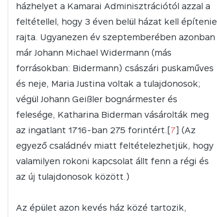
házhelyet a Kamarai Adminisztrációtól azzal a
feltétellel, hogy 3 éven belül házat kell építenie
rajta. Ugyanezen év szeptemberében azonban
már Johann Michael Widermann (más
forrásokban: Bidermann) császári puskaműves
és neje, Maria Justina voltak a tulajdonosok;
végül Johann Geißler bognármester és
felesége, Katharina Biderman vásárolták meg
az ingatlant 1716-ban 275 forintért.[
7
] (Az
egyező családnév miatt feltételezhetjük, hogy
valamilyen rokoni kapcsolat állt fenn a régi és
az új tulajdonosok között.)
Az épület azon kevés ház közé tartozik,