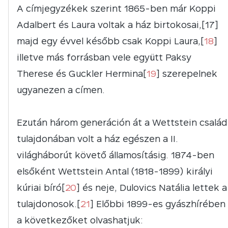
A címjegyzékek szerint 1865-ben már Koppi
Adalbert és Laura voltak a ház birtokosai,[17]
majd egy évvel később csak Koppi Laura,[
18
]
illetve más forrásban vele együtt Paksy
Therese és Guckler Hermina[
19
] szerepelnek
ugyanezen a címen.
Ezután három generáción át a Wettstein család
tulajdonában volt a ház egészen a II.
világháborút követő államosításig. 1874-ben
elsőként Wettstein Antal (1818-1899) királyi
kúriai bíró[
20
] és neje, Dulovics Natália lettek a
tulajdonosok.[
21
] Előbbi 1899-es gyászhírében
a következőket olvashatjuk: