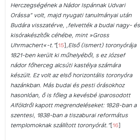
Herczegségének a Nádor Ispánnak Udvari
Orássa” volt, majd nyugati tanulmányai után
Budára visszatérve, „felvették a budai nagy- és
kisórakészítők céhébe, mint »Gross
Uhrmachert«-t.”
[
15
]
„Első (ismert) toronyórája
1821-ben került ki műhelyéből, s ez József
nádor főherceg alcsúti kastélya számára
készült. Ez volt az első horizontális toronyóra
hazánkban. Más budai és pesti órásokhoz
hasonlóan, ő is főleg a kevésbé iparosodott
Alföldről kapott megrendeléseket: 1828-ban a
szentesi, 1838-ban a tiszaburai református
templomoknak szállított toronyórát.”
[
16
]