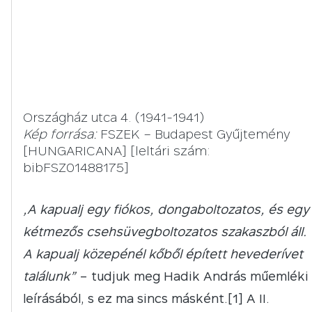
Országház utca 4. (1941-1941)
Kép forrása:
FSZEK – Budapest Gyűjtemény
[HUNGARICANA] [leltári szám:
bibFSZ01488175]
„A kapualj egy fiókos, dongaboltozatos, és egy
kétmezős csehsüvegboltozatos szakaszból áll.
A kapualj közepénél kőből épített hevederívet
találunk”
– tudjuk meg Hadik András műemléki
leírásából, s ez ma sincs másként.[1] A II.