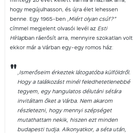
hogy megújulhasson, és újra élet lehessen
benne. Egy 1965-ben
„Miért olyan csúf?”
címmel megjelent olvasói levél az
Esti
Hírlap
ban ráerősít arra, mennyire szokatlan volt
ekkor már a Várban egy-egy romos ház:
"
„Ismerőseim érkeztek látogatóba külföldről.
Hogy a találkozást minél feledhetetlenebbé
tegyem, egy hangulatos délutáni sétára
invitáltam őket a Várba. Nem akarom
részletezni, hogy mennyi szépséget
mutathattam nekik, hiszen ezt minden
budapesti tudja. Alkonyatkor, a séta után,