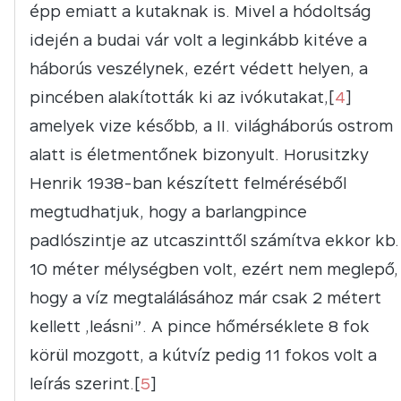
épp emiatt a kutaknak is. Mivel a hódoltság
idején a budai vár volt a leginkább kitéve a
háborús veszélynek, ezért védett helyen, a
pincében alakították ki az ivókutakat,[
4
]
amelyek vize később, a II. világháborús ostrom
alatt is életmentőnek bizonyult. Horusitzky
Henrik 1938-ban készített felméréséből
megtudhatjuk, hogy a barlangpince
padlószintje az utcaszinttől számítva ekkor kb.
10 méter mélységben volt, ezért nem meglepő,
hogy a víz megtalálásához már csak 2 métert
kellett „leásni”. A pince hőmérséklete 8 fok
körül mozgott, a kútvíz pedig 11 fokos volt a
leírás szerint.[
5
]