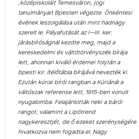
„középiskoláit Temesváron, jogi
tanulmányait Bpesten végezte. Önkéntesi
évének leszolgálása után mint hadnagy
szerelt le. Pályafutását az I—III. ker.
járásbíróságnál kezdte meg, majd a
kereskedelmi és váltótörvényszék bírája
lett, ahonnan kiváló érdemei folytán a
bpesti kir. ítélőtábla bírájává nevezték ki.
Ezután kúriai bírói rangban a Kúriánál a
váltószak referense lett, 1915-ben vonult
nyugalomba. Felajánlották neki a bárói
rangot, valamint a Lipótrend
nagykeresztjét, de ő ezeket szerénységére
hivatkozva nem fogadta el. Nagy