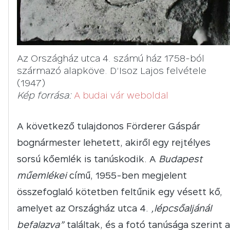
Az Országház utca 4. számú ház 1758-ból
származó alapköve. D’Isoz Lajos felvétele
(1947)
Kép forrása:
A budai vár weboldal
A következő tulajdonos Förderer Gáspár
bognármester lehetett, akiről egy rejtélyes
sorsú kőemlék is tanúskodik. A
Budapest
műemlékei
című, 1955-ben megjelent
összefoglaló kötetben feltűnik egy vésett kő,
amelyet az Országház utca 4.
„lépcsőaljánál
befalazva”
találtak, és a fotó tanúsága szerint a