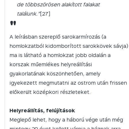
de többszörösen alakított falakat
találunk.”
[27]
"
A leírásban szereplő sarokarmírozás (a
homlokzatból kidomborított sarokkövek sávja)
ma is látható a homlokzat jobb oldalán a
korszak műemlékes helyreállítási
gyakorlatának köszönhetően, amely
igyekezett megmutatni az ostrom után frissen
előkerült középkori részleteket.
Helyreállítás, felújítások
Meglepő lehet, hogy a háború vége után még
mintegy 20 évet kellett várnia a háznak arra,