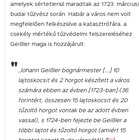
amelyek sértetlenül maradtak az 1723. márciusi
budai tűzvész során. Habár a város nem volt
megfelelően felkészülve a katasztrófára, a
csekély mértékű tűzvédelmi felszereléséhez
Geißler maga is hozzájárult:
"
„Johann Geißler bognármester […] 10
lajtoskocsit és 2 horgot készített a város
számára ebben az évben [1723-ban] (36
forintért, összesen 15 lajtoskocsit és 20
tűzoltó horgot vontak be az adott évben
vassal), s 1724-ben fejezte be Geißler a
többi lajtot és tűzoltó horgot (amiért 15