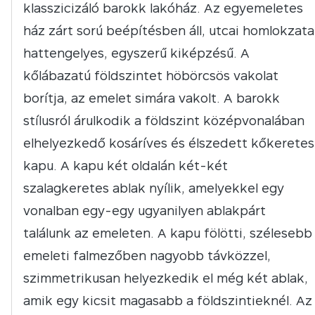
klasszicizáló barokk lakóház. Az egyemeletes
ház zárt sorú beépítésben áll, utcai homlokzata
hattengelyes, egyszerű kiképzésű. A
kőlábazatú földszintet höbörcsös vakolat
borítja, az emelet simára vakolt. A barokk
stílusról árulkodik a földszint középvonalában
elhelyezkedő kosáríves és élszedett kőkeretes
kapu. A kapu két oldalán két-két
szalagkeretes ablak nyílik, amelyekkel egy
vonalban egy-egy ugyanilyen ablakpárt
találunk az emeleten. A kapu fölötti, szélesebb
emeleti falmezőben nagyobb távközzel,
szimmetrikusan helyezkedik el még két ablak,
amik egy kicsit magasabb a földszintieknél. Az