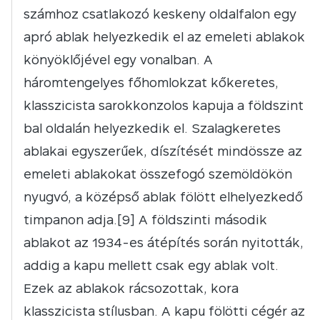
számhoz csatlakozó keskeny oldalfalon egy
apró ablak helyezkedik el az emeleti ablakok
könyöklőjével egy vonalban. A
háromtengelyes főhomlokzat kőkeretes,
klasszicista sarokkonzolos kapuja a földszint
bal oldalán helyezkedik el. Szalagkeretes
ablakai egyszerűek, díszítését mindössze az
emeleti ablakokat összefogó szemöldökön
nyugvó, a középső ablak fölött elhelyezkedő
timpanon adja.[9]
A földszinti második
ablakot az 1934-es átépítés során nyitották,
addig a kapu mellett csak egy ablak volt.
Ezek az ablakok rácsozottak, kora
klasszicista stílusban. A kapu fölötti cégér az