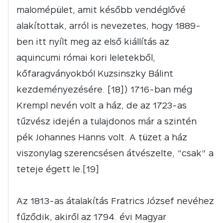
malomépület, amit később vendéglővé
alakítottak, arról is nevezetes, hogy 1889-
ben itt nyílt meg az első kiállítás az
aquincumi római kori leletekből,
kőfaragványokból Kuzsinszky Bálint
kezdeményezésére. [18]) 1716-ban még
Krempl nevén volt a ház, de az 1723-as
tűzvész idején a tulajdonos már a szintén
pék Johannes Hanns volt. A tüzet a ház
viszonylag szerencsésen átvészelte, “csak” a
teteje égett le.[19]
Az 1813-as átalakítás Fratrics József nevéhez
fűződik, akiről az 1794. évi Magyar