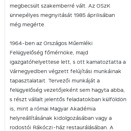
megbecsült szakemberré vált. Az OSzK
ünnepélyes megnyitását 1985 áprilisában
még megérte.
1964-ben az Országos Műemléki
Felügyelőség főmérnöke, majd
igazgatóhelyettese lett, s ott kamatoztatta a
Várnegyedben végzett felújítási munkáinak
tapasztalatait. Tervezői munkáját a
felügyelőség vezetőjeként sem hagyta abba,
s részt vállalt jelentős feladatokban külföldön
is, mint a római Magyar Akadémia
helyreállításának kidolgozásában vagy a
rodostói Rákóczi-ház restaurálásában. A