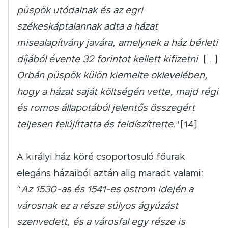
püspök utódainak és az egri
székeskáptalannak adta a házat
misealapítvány javára, amelynek a ház bérleti
díjából évente 32 forintot kellett kifizetni
. […]
Orbán püspök külön kiemelte oklevelében,
hogy a házat saját költségén vette, majd régi
és romos állapotából jelentős összegért
teljesen felújíttatta és feldíszíttette.
”[14]
A királyi ház köré csoportosuló főurak
elegáns házaiból aztán alig maradt valami:
“
Az 1530-as és 1541-es ostrom idején a
városnak ez a része súlyos ágyúzást
szenvedett, és a városfal egy része is