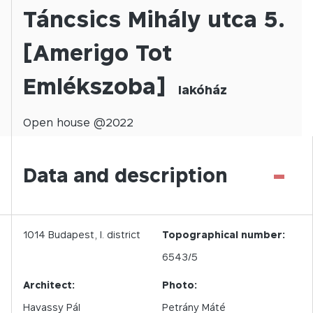
Táncsics Mihály utca 5.
[Amerigo Tot
Emlékszoba]
lakóház
Open
house @
2022
-
Data and description
1014
Budapest,
I.
district
Topographical number:
6543/5
Architect:
Photo:
Havassy Pál
Petrány Máté