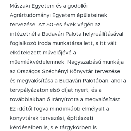
Műszaki Egyetem és a gödöllői
Agrártudományi Egyetem épületeinek
tervezése. Az 50-es évek végén az
intézetnél a Budavári Palota helyreállításával
foglalkozó iroda munkatársa lett, s itt vált
elkötelezett művelőjévé a
műemlékvédelemnek. Nagyszabású munkája
az Országos Széchényi Könyvtár tervezése
és megvalósítása a Budavári Palotában, ahol a
tervpályázaton első díjat nyert, és a
továbbiakban ő irányította a megvalósítást.
Ez időtől fogva mindinkább elmélyült a
könyvtárak tervezési, építészeti
kérdéseiben is, s e tárgykörben is