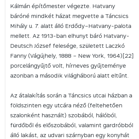
Kálmán építőmester végezte. Hatvany
báróné mindkét házat megvette a Táncsics
Mihály u. 7. alatt álló Erdődy–Hatvany-palota
mellett. Az 1913-ban elhunyt báró Hatvany-
Deutsch József felesége, született Laczkó
Fanny (Vágújhely, 1888 – New York, 1964)[22]
porcelángyűjtő volt, hírneves gyűjteménye
azonban a második világháború alatt eltűnt.
Az átalakítás során a Táncsics utcai házban a
földszinten egy utcára néző (feltehetően
szalonként használt) szobából, hálóból,
fürdőből és előszobából, valamint gardróbból
álló lakást, az udvari szárnyban egy konyhát