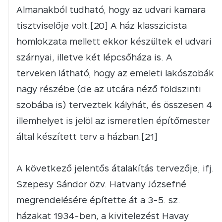
Almanakból tudható, hogy az udvari kamara
tisztviselője volt.[20] A ház klasszicista
homlokzata mellett ekkor készültek el udvari
szárnyai, illetve két lépcsőháza is. A
terveken látható, hogy az emeleti lakószobák
nagy részébe (de az utcára néző földszinti
szobába is) terveztek kályhát, és összesen 4
illemhelyet is jelöl az ismeretlen építőmester
által készített terv a házban.[21]
A következő jelentős átalakítás tervezője, ifj.
Szepesy Sándor özv. Hatvany Józsefné
megrendelésére építette át a 3-5. sz.
házakat 1934-ben, a kivitelezést Havay