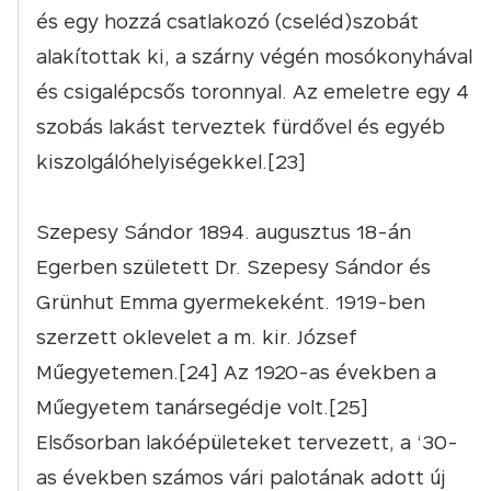
és egy hozzá csatlakozó (cseléd)szobát
alakítottak ki, a szárny végén mosókonyhával
és csigalépcsős toronnyal. Az emeletre egy 4
szobás lakást terveztek fürdővel és egyéb
kiszolgálóhelyiségekkel.[23]
Szepesy Sándor 1894. augusztus 18-án
Egerben született Dr. Szepesy Sándor és
Grünhut Emma gyermekeként. 1919-ben
szerzett oklevelet a m. kir. József
Műegyetemen.[24] Az 1920-as években a
Műegyetem tanársegédje volt.[25]
Elsősorban lakóépületeket tervezett, a ‘30-
as években számos vári palotának adott új