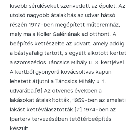
kisebb sérüléseket szenvedett az épület. Az
utolsó nagyobb átalakítás az udvar hátsó
részén 1977-ben megépített műteremház,
mely ma a Koller Galériának ad otthont. A
beépítés kettészelte az udvart, amely addig
a bástyafalig tartott, s együtt alkotott kertet
a szomszédos Táncsics Mihály u. 3. kertjével.
A kertből gyönyörű kovácsoltvas kapun
lehetett átjutni a Táncsics Mihály u. 1.
udvarába.[6] Az ötvenes években a
lakásokat átalakították, 1959-ben az emeleti
lakást kettéválasztották.[7] 1974-ben az
Iparterv tervezésében tetőtérbeépítés
készült.