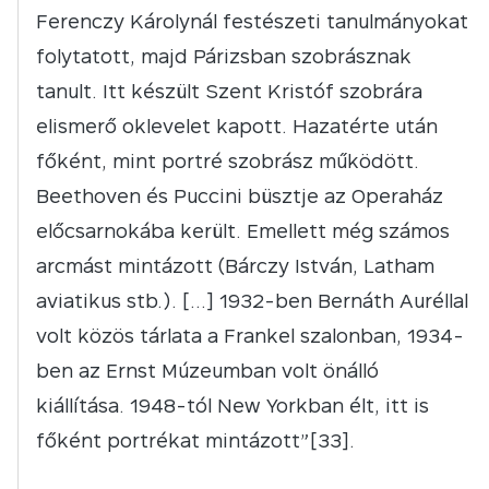
Ferenczy Károlynál festészeti tanulmányokat
folytatott, majd Párizsban szobrásznak
tanult. Itt készült Szent Kristóf szobrára
elismerő oklevelet kapott. Hazatérte után
főként, mint portré szobrász működött.
Beethoven és Puccini büsztje az Operaház
előcsarnokába került. Emellett még számos
arcmást mintázott (Bárczy István, Latham
aviatikus stb.). […] 1932-ben Bernáth Auréllal
volt közös tárlata a Frankel szalonban, 1934-
ben az Ernst Múzeumban volt önálló
kiállítása. 1948-tól New Yorkban élt, itt is
főként portrékat mintázott”[33].