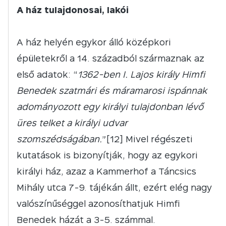
A ház tulajdonosai, lakói
A ház helyén egykor álló középkori
épületekről a 14. századból származnak az
első adatok: “
1362-ben I. Lajos király Himfi
Benedek szatmári és máramarosi ispánnak
adományozott egy királyi tulajdonban lévő
üres telket a királyi udvar
szomszédságában.
”[12] Mivel régészeti
kutatások is bizonyítják, hogy az egykori
királyi ház, azaz a Kammerhof a Táncsics
Mihály utca 7-9. tájékán állt, ezért elég nagy
valószínűséggel azonosíthatjuk Himfi
Benedek házát a 3-5. számmal.