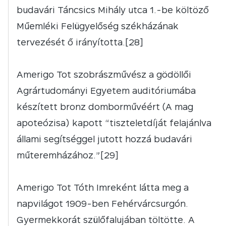
budavári Táncsics Mihály utca 1.-be költöző
Műemléki Felügyelőség székházának
tervezését ő irányította.[28]
Amerigo Tot szobrászművész a gödöllői
Agrártudományi Egyetem auditóriumába
készített bronz domborművéért (A mag
apoteózisa) kapott “tiszteletdíját felajánlva
állami segítséggel jutott hozzá budavári
műteremházához.”[29]
Amerigo Tot Tóth Imreként látta meg a
napvilágot 1909-ben Fehérvárcsurgón.
Gyermekkorát szülőfalujában töltötte. A