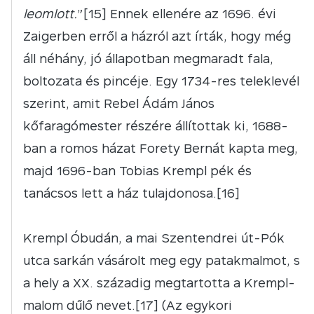
leomlott.
”[15] Ennek ellenére az 1696. évi
Zaigerben erről a házról azt írták, hogy még
áll néhány, jó állapotban megmaradt fala,
boltozata és pincéje. Egy 1734-res teleklevél
szerint, amit Rebel Ádám János
kőfaragómester részére állítottak ki, 1688-
ban a romos házat Forety Bernát kapta meg,
majd 1696-ban Tobias Krempl pék és
tanácsos lett a ház tulajdonosa.[16]
Krempl Óbudán, a mai Szentendrei út-Pók
utca sarkán vásárolt meg egy patakmalmot, s
a hely a XX. századig megtartotta a Krempl-
malom dűlő nevet.[17]
(Az egykori