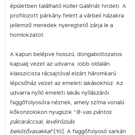
épületben található Koller Galériát hirdeti. A
profilozott párkány felett a várbeli házakra
jellemző meredek nyeregtető zárja le a
homlokzatot.
A kapun belépve hosszú, dongaboltozatos
kapualj vezet az udvarra. Jobb oldalán
klasszicista rácsajtóval elzárt háromkarú
lépcsőház vezet az emeleti lakásokhoz. Az
udvarra nyíló emeleti lakás nyílászárói
függőfolyosóra néznek, amely szíma vonalú
kőkonzolokon nyugszik ”
B-vas pántos
pálcaráccsal, levélrózsás
bekötővasakkal
”[10]. A függőfolyosó sarkán