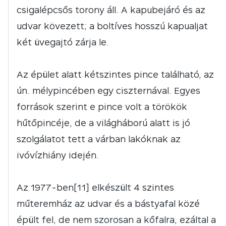
csigalépcsős torony áll. A kapubejáró és az
udvar kövezett; a boltíves hosszú kapualjat
két üvegajtó zárja le.
Az épület alatt kétszintes pince található, az
ún. mélypincében egy ciszternával. Egyes
források szerint e pince volt a törökök
hűtőpincéje, de a világháború alatt is jó
szolgálatot tett a várban lakóknak az
ivóvízhiány idején.
Az 1977-ben[11] elkészült 4 szintes
műteremház az udvar és a bástyafal közé
épült fel, de nem szorosan a kőfalra, ezáltal a