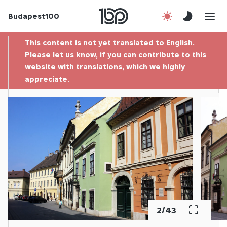
Budapest100
About us
This content is not yet translated to English.
Contact
Please let us know, if you can contribute to this
website with translations, which we highly
appreciate.
Hu
3
/
43