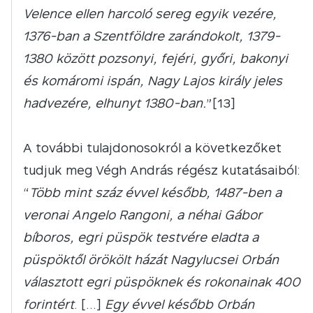
Velence ellen harcoló sereg egyik vezére,
1376-ban a Szentföldre zarándokolt, 1379-
1380 között pozsonyi, fejéri, győri, bakonyi
és komáromi ispán, Nagy Lajos király jeles
hadvezére, elhunyt 1380-ban.
”[13]
A további tulajdonosokról a következőket
tudjuk meg Végh András régész kutatásaiból:
“
Több mint száz évvel később, 1487-ben a
veronai Angelo Rangoni, a néhai Gábor
bíboros, egri püspök testvére eladta a
püspöktől örökölt házát Nagylucsei Orbán
választott egri püspöknek és rokonainak 400
forintért
. […]
Egy évvel később Orbán