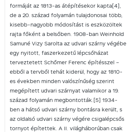
formáját az 1813-as átépítésekor kapta[4],
de a 20. század folyamán tulajdonosai több,
kisebb-nagyobb módosítást is eszközöltek
rajta főként a belsőben. 1908-ban Weinhold
Samuné Vizy Sarolta az udvari szárny végébe
egy nyitott, faszerkezetű lépcsőházat
terveztetett Schőmer Ferenc építésszel –
ebből a tervből tehát kiderül, hogy az 1810-
es években minden valószínűség szerint
megépített udvari szárnyat valamikor a 19.
század folyamán megbontották.[5] 1934-
ben a hátsó udvari szárny bontásra került, s
az oldalsó udvari szárny végére csigalépcsős
tornyot építettek. A II. világháborúban csak