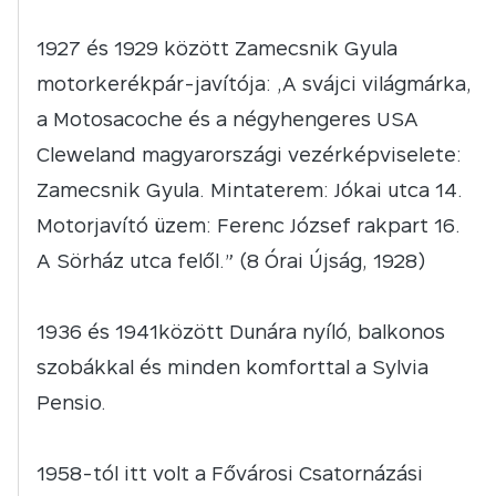
1927 és 1929 között Zamecsnik Gyula
motorkerékpár-javítója: „A svájci világmárka,
a Motosacoche és a négyhengeres USA
Cleweland magyarországi vezérképviselete:
Zamecsnik Gyula. Mintaterem: Jókai utca 14.
Motorjavító üzem: Ferenc József rakpart 16.
A Sörház utca felől.” (8 Órai Újság, 1928)
1936 és 1941között Dunára nyíló, balkonos
szobákkal és minden komforttal a Sylvia
Pensio.
1958-tól itt volt a Fővárosi Csatornázási