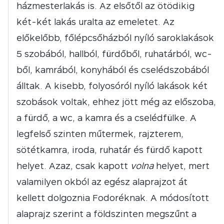
házmesterlakás is. Az elsőtől az ötödikig
két-két lakás uralta az emeletet. Az
előkelőbb, főlépcsőházból nyíló saroklakások
5 szobából, hallból, fürdőből, ruhatárból, wc-
ből, kamrából, konyhából és cselédszobából
álltak. A kisebb, folyosóról nyíló lakások két
szobások voltak, ehhez jött még az előszoba,
a fürdő, a wc, a kamra és a cselédfülke. A
legfelső szinten műtermek, rajzterem,
sötétkamra, iroda, ruhatár és fürdő kapott
helyet. Azaz, csak kapott
volna
helyet, mert
valamilyen okból az egész alaprajzot át
kellett dolgoznia Fodoréknak. A módosított
alaprajz szerint a földszinten megszűnt a