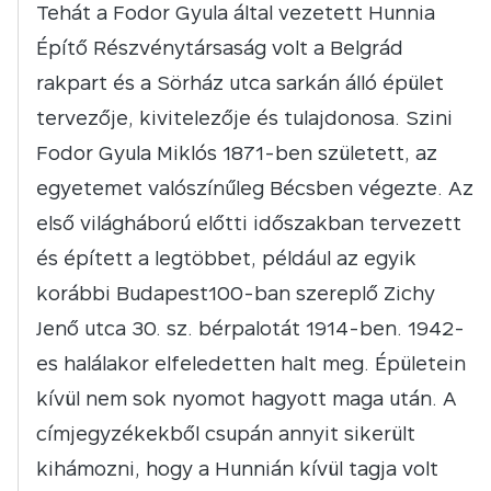
Tehát a Fodor Gyula által vezetett Hunnia
Építő Részvénytársaság volt a Belgrád
rakpart és a Sörház utca sarkán álló épület
tervezője, kivitelezője és tulajdonosa. Szini
Fodor Gyula Miklós 1871-ben született, az
egyetemet valószínűleg Bécsben végezte. Az
első világháború előtti időszakban tervezett
és épített a legtöbbet, például az egyik
korábbi Budapest100-ban szereplő Zichy
Jenő utca 30. sz. bérpalotát 1914-ben. 1942-
es halálakor elfeledetten halt meg. Épületein
kívül nem sok nyomot hagyott maga után. A
címjegyzékekből csupán annyit sikerült
kihámozni, hogy a Hunnián kívül tagja volt