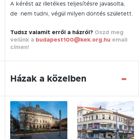
A kérést az illetékes teljesítésre javasolta,
de nem tudni, végül milyen döntés született.
Tudsz valamit erről a házról?
Oszd meg
velünk a
budapest100@kek.org.hu
email
címen!
-
Házak a közelben