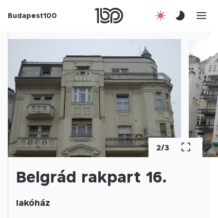
Budapest100
Korábbi évek
Csatlakozz!
Kapcsolat
En
2
/
3
Belgrád rakpart 16.
lakóház