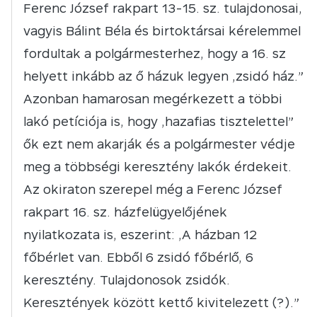
Ferenc József rakpart 13-15. sz. tulajdonosai,
vagyis Bálint Béla és birtoktársai kérelemmel
fordultak a polgármesterhez, hogy a 16. sz
helyett inkább az ő házuk legyen „zsidó ház.”
Azonban hamarosan megérkezett a többi
lakó petíciója is, hogy „hazafias tisztelettel”
ők ezt nem akarják és a polgármester védje
meg a többségi keresztény lakók érdekeit.
Az okiraton szerepel még a Ferenc József
rakpart 16. sz. házfelügyelőjének
nyilatkozata is, eszerint: „A házban 12
főbérlet van. Ebből 6 zsidó főbérlő, 6
keresztény. Tulajdonosok zsidók.
Keresztények között kettő kivitelezett (?).”