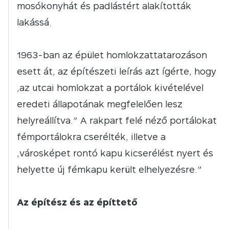
mosókonyhát és padlástért alakították
lakássá.
1963-ban az épület homlokzattatarozáson
esett át, az építészeti leírás azt ígérte, hogy
„az utcai homlokzat a portálok kivételével
eredeti állapotának megfelelően lesz
helyreállítva.” A rakpart felé néző portálokat
fémportálokra cserélték, illetve a
„városképet rontó kapu kicserélést nyert és
helyette új fémkapu került elhelyezésre.”
Az építész és az építtető