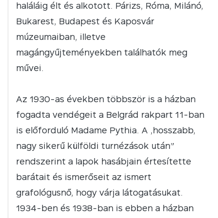
haláláig élt és alkotott. Párizs, Róma, Milánó,
Bukarest, Budapest és Kaposvár
múzeumaiban, illetve
magángyűjteményekben találhatók meg
művei.
Az 1930-as években többször is a házban
fogadta vendégeit a Belgrád rakpart 11-ban
is előforduló Madame Pythia. A „hosszabb,
nagy sikerű külföldi turnézások után”
rendszerint a lapok hasábjain értesítette
barátait és ismerőseit az ismert
grafológusnő, hogy várja látogatásukat.
1934-ben és 1938-ban is ebben a házban