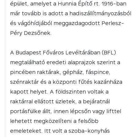
épület, amelyet a Hunnia Építő rt. 1916-ban
már tovább is adott a hadiszállítmányozásból
és vágóhídjából meggazdagodott Perlesz-
Péry Dezsőnek.
A Budapest Főváros Levéltárában (BFL)
megtalálható eredeti alaprajzok szerint a
pincében raktárak, gépház, fáspince,
szénraktár és a központi fűtés kazánháza
kapott helyet. A földszinten voltak a
raktárral ellátott üzletek, a bejáratnál
portásfülke állt, innen lépcsőn vagy lifttel
lehetett megközelíteni a felsőbb
emeleteket. Itt volt a szoba-konyhás