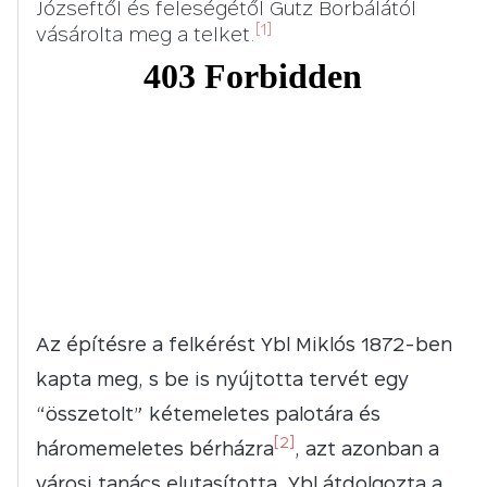
Józseftől és feleségétől Gutz Borbálától
[1]
vásárolta meg a telket.
Az építésre a felkérést Ybl Miklós 1872-ben
kapta meg, s be is nyújtotta tervét egy
“összetolt” kétemeletes palotára és
[2]
háromemeletes bérházra
, azt azonban a
városi tanács elutasította. Ybl átdolgozta a