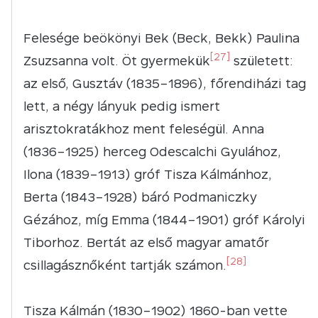
Felesége beökönyi Bek (Beck, Bekk) Paulina
[27]
Zsuzsanna volt. Öt gyermekük
született:
az első, Gusztáv (1835–1896), főrendiházi tag
lett, a négy lányuk pedig ismert
arisztokratákhoz ment feleségül. Anna
(1836–1925) herceg Odescalchi Gyulához,
Ilona (1839–1913) gróf Tisza Kálmánhoz,
Berta (1843–1928) báró Podmaniczky
Gézához, míg Emma (1844–1901) gróf Károlyi
Tiborhoz. Bertát az első magyar amatőr
[28]
csillagásznőként tartják számon.
Tisza Kálmán (1830–1902) 1860-ban vette