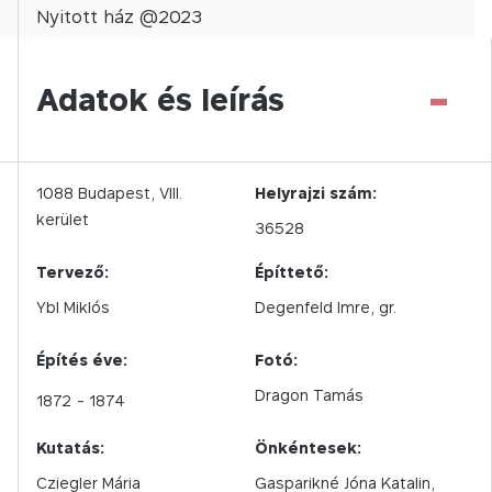
Nyitott
ház @
2023
-
Adatok és leírás
1088
Budapest,
VIII.
Helyrajzi szám:
kerület
36528
Tervező:
Építtető:
Ybl Miklós
Degenfeld Imre, gr.
Építés éve:
Fotó:
Dragon Tamás
1872
- 1874
Kutatás:
Önkéntesek:
Cziegler Mária
Gasparikné Jóna Katalin,