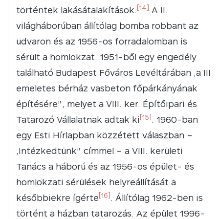
[14]
történtek lakásátalakítások.
A II.
világháborúban állítólag bomba robbant az
udvaron és az 1956-os forradalomban is
sérült a homlokzat. 1951-ből egy engedély
található Budapest Főváros Levéltárában „a III
emeletes bérház vasbeton főpárkányának
építésére”, melyet a VIII. ker. Építőipari és
[15]
Tatarozó Vállalatnak adtak ki
. 1960-ban
egy Esti Hírlapban közzétett válaszban –
„Intézkedtünk” címmel – a VIII. kerületi
Tanács a háború és az 1956-os épület- és
homlokzati sérülések helyreállítását a
[16]
későbbiekre ígérte
. Állítólag 1962-ben is
történt a házban tatarozás. Az épület 1996-