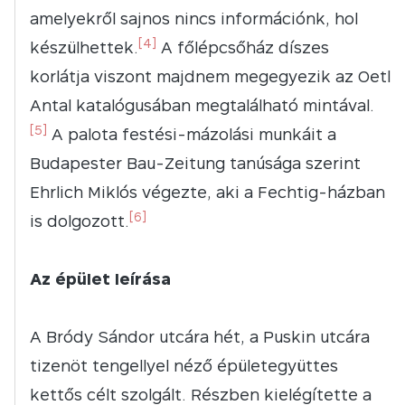
amelyekről sajnos nincs információnk, hol
[4]
készülhettek.
A főlépcsőház díszes
korlátja viszont majdnem megegyezik az Oetl
Antal katalógusában megtalálható mintával.
[5]
A palota festési-mázolási munkáit a
Budapester Bau-Zeitung tanúsága szerint
Ehrlich Miklós végezte, aki a Fechtig-házban
[6]
is dolgozott.
Az épület leírása
A Bródy Sándor utcára hét, a Puskin utcára
tizenöt tengellyel néző épületegyüttes
kettős célt szolgált. Részben kielégítette a