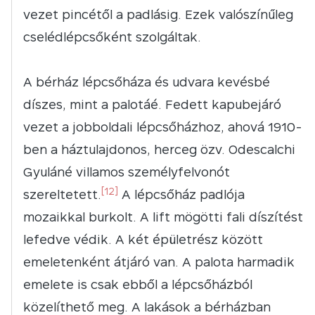
vezet pincétől a padlásig. Ezek valószínűleg
cselédlépcsőként szolgáltak.
A bérház lépcsőháza és udvara kevésbé
díszes, mint a palotáé. Fedett kapubejáró
vezet a jobboldali lépcsőházhoz, ahová 1910-
ben a háztulajdonos, herceg özv. Odescalchi
Gyuláné villamos személyfelvonót
[12]
szereltetett.
A lépcsőház padlója
mozaikkal burkolt. A lift mögötti fali díszítést
lefedve védik. A két épületrész között
emeletenként átjáró van. A palota harmadik
emelete is csak ebből a lépcsőházból
közelíthető meg. A lakások a bérházban