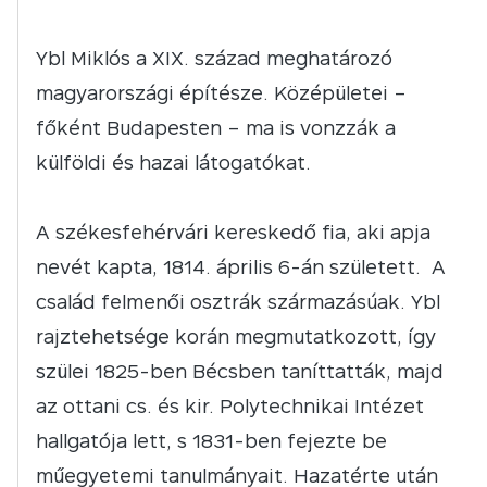
Ybl Miklós a XIX. század meghatározó
magyarországi építésze. Középületei –
főként Budapesten – ma is vonzzák a
külföldi és hazai látogatókat.
A székesfehérvári kereskedő fia, aki apja
nevét kapta, 1814. április 6-án született. A
család felmenői osztrák származásúak. Ybl
rajztehetsége korán megmutatkozott, így
szülei 1825-ben Bécsben taníttatták, majd
az ottani cs. és kir. Polytechnikai Intézet
hallgatója lett, s 1831-ben fejezte be
műegyetemi tanulmányait. Hazatérte után