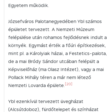
Egyetem működik.
Józsefváros Palotanegyedében Ybl számos
épületet tervezett. A Nemzeti Múzeum
felépülése után rohamos fejlődésnek indult a
környék. Egymást érték a főúri építkezések,
mint pl. a Károlyiak házai, a Festetics-palota,
de a mai Bródy Sándor utcában felépült a
Képviselőház (ma Olasz Intézet), vagy a mai
Pollack Mihály téren a már nem létező
[20]
Nemzeti Lovarda épülete.
Ybl ezenkívül tervezett üvegházat
(Alcsútdoboz), fürdőtelepet és színházat