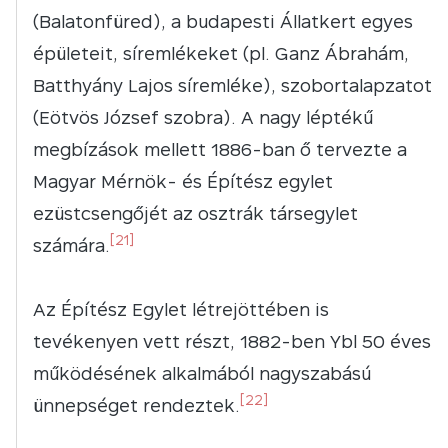
(Balatonfüred), a budapesti Állatkert egyes
épületeit, síremlékeket (pl. Ganz Ábrahám,
Batthyány Lajos síremléke), szobortalapzatot
(Eötvös József szobra). A nagy léptékű
megbízások mellett 1886-ban ő tervezte a
Magyar Mérnök- és Építész egylet
ezüstcsengőjét az osztrák társegylet
[21]
számára.
Az Építész Egylet létrejöttében is
tevékenyen vett részt, 1882-ben Ybl 50 éves
működésének alkalmából nagyszabású
[22]
ünnepséget rendeztek.