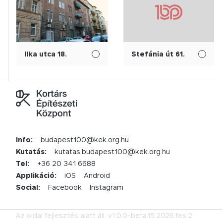
Ilka utca 18.
Stefánia út 61.
Info:
budapest100@kek.org.hu
Kutatás:
kutatas.budapest100@kek.org.hu
Tel:
+36 20 341 6688
Applikáció:
iOS
Android
Social:
Facebook
Instagram
Az oldal fejlesztés alatt áll.
v1.0.0-beta.15.2026.fes.2