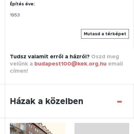
Építés éve:
1953
Mutasd a térképet
Tudsz valamit erről a házról?
Oszd meg
velünk a
budapest100@kek.org.hu
email
címen!
-
Házak a közelben