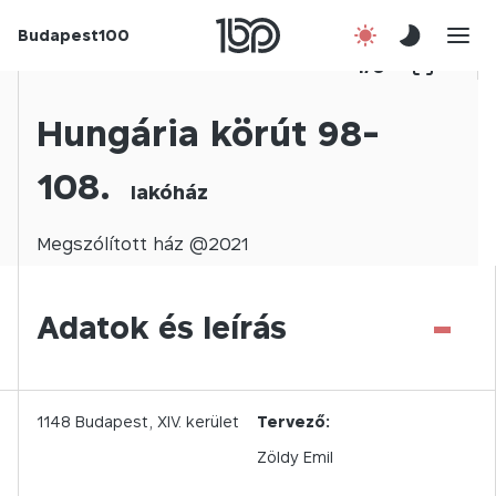
Budapest100
Korábbi évek
1
/
0
Csatlakozz!
Hungária körút 98-
108.
Kapcsolat
lakóház
En
Megszólított
ház @
2021
-
Adatok és leírás
1148
Budapest,
XIV.
kerület
Tervező:
Zöldy Emil