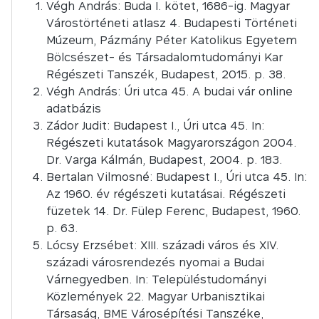
Végh András: Buda I. kötet, 1686-ig. Magyar
Várostörténeti atlasz 4. Budapesti Történeti
Múzeum, Pázmány Péter Katolikus Egyetem
Bölcsészet- és Társadalomtudományi Kar
Régészeti Tanszék, Budapest, 2015. p. 38.
Végh András: Úri utca 45. A budai vár online
adatbázis
Zádor Judit: Budapest I., Úri utca 45. In:
Régészeti kutatások Magyarországon 2004.
Dr. Varga Kálmán, Budapest, 2004. p. 183.
Bertalan Vilmosné: Budapest I., Úri utca 45. In:
Az 1960. év régészeti kutatásai. Régészeti
füzetek 14. Dr. Fülep Ferenc, Budapest, 1960.
p. 63.
Lócsy Erzsébet: XIII. századi város és XIV.
századi városrendezés nyomai a Budai
Várnegyedben. In: Településtudományi
Közlemények 22. Magyar Urbanisztikai
Társaság, BME Városépítési Tanszéke,