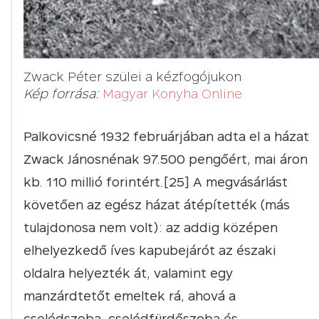
Zwack Péter szülei a kézfogójukon
Kép forrása:
Magyar Konyha Online
Palkovicsné 1932 februárjában adta el a házat
Zwack Jánosnénak 97.500 pengőért, mai áron
kb. 110 millió forintért.[25] A megvásárlást
követően az egész házat átépítették (más
tulajdonosa nem volt): az addig középen
elhelyezkedő íves kapubejárót az északi
oldalra helyezték át, valamint egy
manzárdtetőt emeltek rá, ahová a
cselédszoba, cselédfürdőszoba és