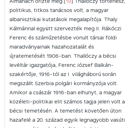
Almanach őrizte meg.[
19
] Thallóczy történész,
politikus, titkos tanácsos volt, a magyar
albanisztikai kutatások megalapítója. Thaly
Kálmánnal együtt szervezték meg II. Rákóczi
Ferenc és száműzetésbe vonult társai földi
maradványainak hazahozatalát és
újratemetését 1906-ban. Thallóczy a bécsi
levéltár igazgatója, Ferenc József Balkán-
szakértője, 1916-tól az I. világháború során
megszállt Szerbia polgári kormányzója volt.
Amikor a császár 1916-ban elhunyt, a magyar
közéleti-politikai elit számos tagja jelen volt a
bécsi temetésén. A temetést követően úton
hazafelé a 20. század egyik legnagyobb vasúti