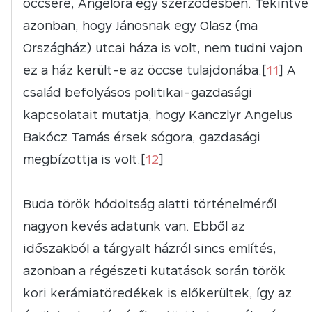
öccsére, Angelóra egy szerződésben. Tekintve
azonban, hogy Jánosnak egy Olasz (ma
Országház) utcai háza is volt, nem tudni vajon
ez a ház került-e az öccse tulajdonába.[
11
] A
család befolyásos politikai-gazdasági
kapcsolatait mutatja, hogy Kanczlyr Angelus
Bakócz Tamás érsek sógora, gazdasági
megbízottja is volt.[
12
]
Buda török hódoltság alatti történelméről
nagyon kevés adatunk van. Ebből az
időszakból a tárgyalt házról sincs említés,
azonban a régészeti kutatások során török
kori kerámiatöredékek is előkerültek, így az