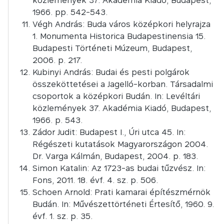
közlemények 37. Akadémia Kiadó, Budapest,
1966. pp. 542-543.
Végh András: Buda város középkori helyrajza
1. Monumenta Historica Budapestinensia 15.
Budapesti Történeti Múzeum, Budapest,
2006. p. 217.
Kubinyi András: Budai és pesti polgárok
összeköttetései a Jagelló-korban. Társadalmi
csoportok a középkori Budán. In: Levéltári
közlemények 37. Akadémia Kiadó, Budapest,
1966. p. 543.
Zádor Judit: Budapest I., Úri utca 45. In:
Régészeti kutatások Magyarországon 2004.
Dr. Varga Kálmán, Budapest, 2004. p. 183.
Simon Katalin: Az 1723-as budai tűzvész. In:
Fons, 2011. 18. évf. 4. sz. p. 506.
Schoen Arnold: Prati kamarai építészmérnök
Budán. In: Művészettörténeti Értesítő, 1960. 9.
évf. 1. sz. p. 35.