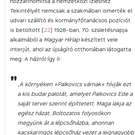
hozzáfinomítsa a nemzetközi ízléshez.
Tekintélyét nemcsak a szakmában ismerték el:
udvari szállító és kormányfőtanácsos pozíciót
is betöltött.[
22
] 1928-ban, 70. születésnapja
alkalmából a
Magyar Hírlap
készített vele
interjút, ahol az újságíró otthonában látogatta
meg. A házról így ír:
"
„A környéken »Palkovics várnak« hívják ezt
a kis budai palotát, amelyet Palkovics Ede a
saját tervei szerint építtetett. Maga lakja az
egész házat. Boltozatos folyosókon
megyünk át a lépcsőházba, ahonnan
kacskaringós lépcsőház vezet a legnagyobb