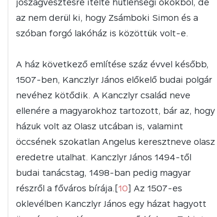
jószágvesztésre ítélte hűtlenségi okokból, de
az nem derül ki, hogy Zsámboki Simon és a
szóban forgó lakóház is közöttük volt-e.
A ház következő említése száz évvel később,
1507-ben, Kanczlyr János előkelő budai polgár
nevéhez kötődik. A Kanczlyr család neve
ellenére a magyarokhoz tartozott, bár az, hogy
házuk volt az Olasz utcában is, valamint
öccsének szokatlan Angelus keresztneve olasz
eredetre utalhat. Kanczlyr János 1494-től
budai tanácstag, 1498-ban pedig magyar
részről a főváros bírája.[
10
] Az 1507-es
oklevélben Kanczlyr János egy házat hagyott