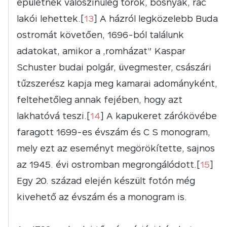
épületnek valószínűleg török, bosnyák, rác
lakói lehettek.[
13
] A házról legközelebb Buda
ostromát követően, 1696-ból találunk
adatokat, amikor a „romházat” Kaspar
Schuster budai polgár, üvegmester, császári
tűzszerész kapja meg kamarai adományként,
feltehetőleg annak fejében, hogy azt
lakhatóvá teszi.[
14
] A kapukeret zárókövébe
faragott 1699-es évszám és C S monogram,
mely ezt az eseményt megörökítette, sajnos
az 1945. évi ostromban megrongálódott.[
15
]
Egy 20. század elején készült fotón még
kivehető az évszám és a monogram is.