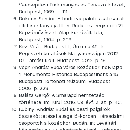
Városépítési Tudományos és Tervező Intézet,
Budapest, 1969. p. 111.
Bökönyi Sándor: A budai várpalota ásatásának
állatcsontanyaga III. In: Budapest régiségei 21.
Képzőművészeti Alap Kiadóvállalata,
Budapest, 1964. p. 369.
Kiss Virág: Budapest I., Úri utca 45. In:
Régészeti kutatások Magyarországon 2012.
Dr. Tamási Judit, Budapest, 2012. p. 18.
Végh András: Buda város középkori helyrajza
1. Monumenta Historica Budapestinensia 15.
Budapesti Történeti Múzeum, Budapest,
2006. p. 228.
Balázs Gergő: A Smaragd nemzetség
története. In: Turul, 2016. 89. évf. 2. sz. p. 43.
Kubinyi András: Budai és pesti polgárok
összeköttetései a Jagelló-korban. Társadalmi
csoportok a középkori Budán. In: Levéltári