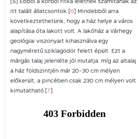
[5] Ebből a korból ritka leletnek számítanak az
itt talált állatcsontok.[
6
] Mindebből arra
következtethetünk, hogy a ház helye a város
alapítása óta lakott volt. A lakóház a Várhegy
geológiai viszonyait kihasználva egy
nagyméretű sziklagödör felett épült. Ezt a
márgás talaj jelenléte jól mutatja: míg az altalaj
a ház földszintjén már 20-30 cm mélyen
előkerült, a pincében csak 230 cm mélyen volt
kimutatható.[
7
]