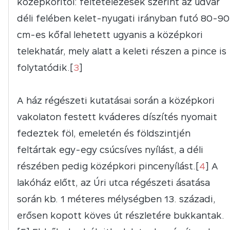
középkoritól: feltételezések szerint az udvar
déli felében kelet-nyugati irányban futó 80-90
cm-es kőfal lehetett ugyanis a középkori
telekhatár, mely alatt a keleti részen a pince is
folytatódik.[
3
]
A ház régészeti kutatásai során a középkori
vakolaton festett kváderes díszítés nyomait
fedeztek föl, emeletén és földszintjén
feltártak egy-egy csúcsíves nyílást, a déli
részében pedig középkori pincenyílást.[
4
] A
lakóház előtt, az Úri utca régészeti ásatása
során kb. 1 méteres mélységben 13. századi,
erősen kopott köves út részletére bukkantak.