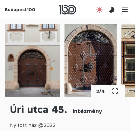
Budapest100
Korábbi évek
Csatlakozz!
Kapcsolat
En
3
/
4
Úri utca 45.
intézmény
Nyitott
ház @
2022