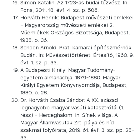
Simon Katalin: Az 1723-as budai tűzvész. In:
Fons, 2011. 18. évf. 4. sz. p. 506.
Horváth Henrik: Budapest művészeti emlékei
– Magyarország művészeti emlékei 2.
Műemlékek Országos Bizottsága, Budapest,
1938. p. 36.
Schoen Arnold: Prati kamarai építészmérnök
Budán. In: Művészettörténeti Értesítő, 1960. 9.
évf. 1. sz. p. 33.
A Budapesti Királyi Magyar Tudomány-
egyetem almanachja, 1879-1880. Magyar
Királyi Egyetem Könyvnyomdája, Budapest,
1880. p. 28.
Dr. Horváth Csaba Sándor: A XX. század
legnagyobb magyar vasúti katasztrófái (1.
rész) – Herceghalom. In: Sínek világa. A
Magyar Államvasutak Zrt. pálya és híd
szakmai folyóirata, 2019. 61. évf. 3. sz. pp. 28-
33.