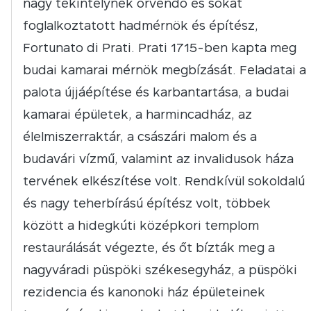
nagy tekintélynek örvendő és sokat
foglalkoztatott hadmérnök és építész,
Fortunato di Prati. Prati 1715-ben kapta meg
budai kamarai mérnök megbízását. Feladatai a
palota újjáépítése és karbantartása, a budai
kamarai épületek, a harmincadház, az
élelmiszerraktár, a császári malom és a
budavári vízmű, valamint az invalidusok háza
tervének elkészítése volt. Rendkívül sokoldalú
és nagy teherbírású építész volt, többek
között a hidegkúti középkori templom
restaurálását végezte, és őt bízták meg a
nagyváradi püspöki székesegyház, a püspöki
rezidencia és kanonoki ház épületeinek