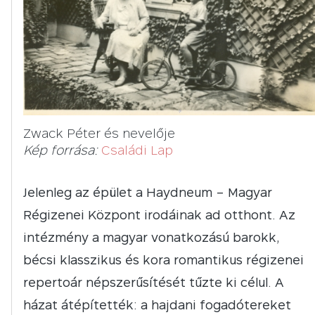
Zwack Péter és nevelője
Kép forrása:
Családi Lap
Jelenleg az épület a Haydneum – Magyar
Régizenei Központ irodáinak ad otthont. Az
intézmény a magyar vonatkozású barokk,
bécsi klasszikus és kora romantikus régizenei
repertoár népszerűsítését tűzte ki célul. A
házat átépítették: a hajdani fogadótereket