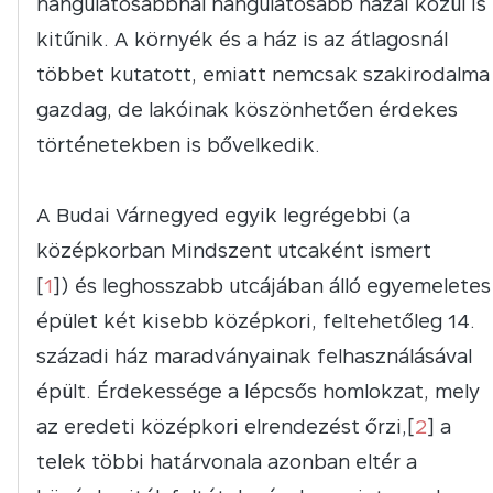
hangulatosabbnál hangulatosabb házai közül is
kitűnik. A környék és a ház is az átlagosnál
többet kutatott, emiatt nemcsak szakirodalma
gazdag, de lakóinak köszönhetően érdekes
történetekben is bővelkedik.
A Budai Várnegyed egyik legrégebbi (a
középkorban Mindszent utcaként ismert
[
1
]) és leghosszabb utcájában álló egyemeletes
épület két kisebb középkori, feltehetőleg 14.
századi ház maradványainak felhasználásával
épült. Érdekessége a lépcsős homlokzat, mely
az eredeti középkori elrendezést őrzi,[
2
] a
telek többi határvonala azonban eltér a