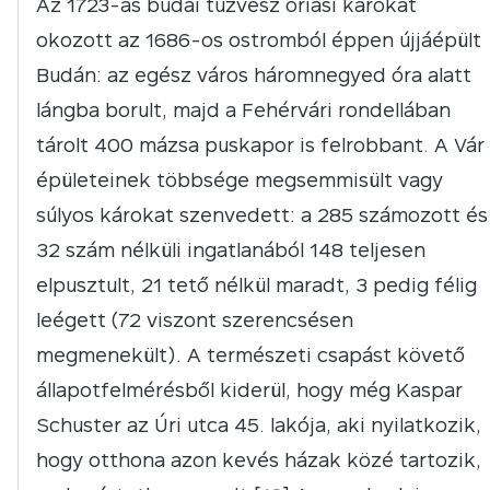
Az 1723-as budai tűzvész óriási károkat
okozott az 1686-os ostromból éppen újjáépült
Budán: az egész város háromnegyed óra alatt
lángba borult, majd a Fehérvári rondellában
tárolt 400 mázsa puskapor is felrobbant. A Vár
épületeinek többsége megsemmisült vagy
súlyos károkat szenvedett: a 285 számozott és
32 szám nélküli ingatlanából 148 teljesen
elpusztult, 21 tető nélkül maradt, 3 pedig félig
leégett (72 viszont szerencsésen
megmenekült). A természeti csapást követő
állapotfelmérésből kiderül, hogy még Kaspar
Schuster az Úri utca 45. lakója, aki nyilatkozik,
hogy otthona azon kevés házak közé tartozik,