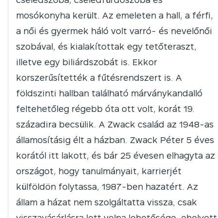
mosókonyha került. Az emeleten a hall, a férfi,
a női és gyermek háló volt varró- és nevelőnői
szobával, és kialakítottak egy tetőteraszt,
illetve egy biliárdszobát is. Ekkor
korszerűsítették a fűtésrendszert is. A
földszinti hallban található márványkandalló
feltehetőleg régebb óta ott volt, korát 19.
századira becsülik. A Zwack család az 1948-as
államosításig élt a házban. Zwack Péter 5 éves
korától itt lakott, és bár 25 évesen elhagyta az
országot, hogy tanulmányait, karrierjét
külföldön folytassa, 1987-ben hazatért. Az
állam a házat nem szolgáltatta vissza, csak
visszavásárlásra lett volna lehetősége, ehelyett