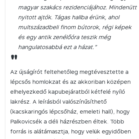
magyar szakács rezidenciájához. Mindenütt
nyitott ajtók. Tágas hallba érünk, ahol
multszázadbeli finom bútorok, régi képek
és egy antik zenélőóra teszik még
hangulatosabbá ezt a házat.”
"
Az újságírót feltehetőleg megtévesztette a
lépcsős homlokzat és az akkoriban középen
elhelyezkedő kapubejáratból kétfelé nyíló
lakrész. A leírásból valószínűsíthető
(kacskaringós lépcsőház, emeleti hall), hogy
Palkovicsék a déli házrészben éltek. Több
forrás is alátámasztja, hogy velük egyidőben