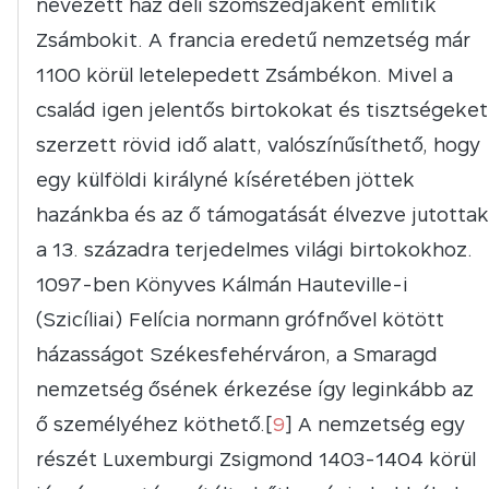
nevezett ház déli szomszédjaként említik
Zsámbokit. A francia eredetű nemzetség már
1100 körül letelepedett Zsámbékon. Mivel a
család igen jelentős birtokokat és tisztségeket
szerzett rövid idő alatt, valószínűsíthető, hogy
egy külföldi királyné kíséretében jöttek
hazánkba és az ő támogatását élvezve jutottak
a 13. századra terjedelmes világi birtokokhoz.
1097-ben Könyves Kálmán Hauteville-i
(Szicíliai) Felícia normann grófnővel kötött
házasságot Székesfehérváron, a Smaragd
nemzetség ősének érkezése így leginkább az
ő személyéhez köthető.[
9
] A nemzetség egy
részét Luxemburgi Zsigmond 1403-1404 körül