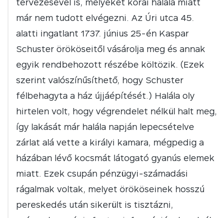
tervezésével is, melyeket korai halála miatt
már nem tudott elvégezni. Az Úri utca 45.
alatti ingatlant 1737. június 25-én Kaspar
Schuster örököseitől vásárolja meg és annak
egyik rendbehozott részébe költözik. (Ezek
szerint valószínűsíthető, hogy Schuster
félbehagyta a ház újjáépítését.) Halála oly
hirtelen volt, hogy végrendelet nélkül halt meg,
így lakását már halála napján lepecsételve
zárlat alá vette a királyi kamara, mégpedig a
házában lévő kocsmát látogató gyanús elemek
miatt. Ezek csupán pénzügyi-számadási
rágalmak voltak, melyet örököseinek hosszú
pereskedés után sikerült is tisztázni,