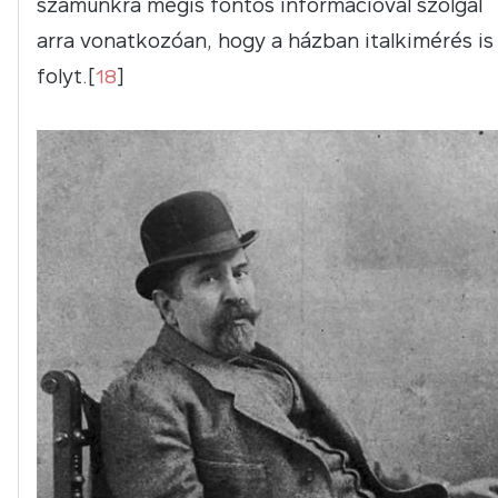
számunkra mégis fontos információval szolgál
arra vonatkozóan, hogy a házban italkimérés is
folyt.[
18
]