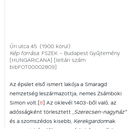
Úri utca 45. (1900 körül)
Kép forrása:
FSZEK – Budapest Gyűjtemény
[HUNGARICANA] [leltári szám:
bibFOT00002809]
Az épület első ismert lakója a Smaragd
nemzetség leszármazottja, nemes Zsámboki
Simon volt.[
8
] Az oklevél 1403-ből való, az
adósságként törlesztett
„Szerecsen-nagyház”
és a szomszédos kisebb,
Kerekgardon
nak