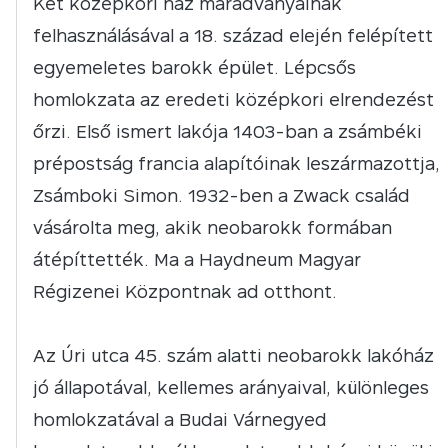
Két középkori ház maradványainak
felhasználásával a 18. század elején felépített
egyemeletes barokk épület. Lépcsős
homlokzata az eredeti középkori elrendezést
őrzi. Első ismert lakója 1403-ban a zsámbéki
prépostság francia alapítóinak leszármazottja,
Zsámboki Simon. 1932-ben a Zwack család
vásárolta meg, akik neobarokk formában
átépíttették. Ma a Haydneum Magyar
Régizenei Központnak ad otthont.
Az Úri utca 45. szám alatti neobarokk lakóház
jó állapotával, kellemes arányaival, különleges
homlokzatával a Budai Várnegyed