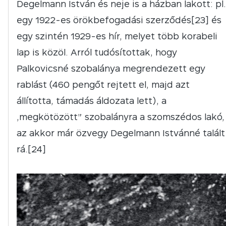
Degelmann István és neje is a házban lakott: pl.
egy 1922-es örökbefogadási szerződés[23] és
egy szintén 1929-es hír, melyet több korabeli
lap is közöl. Arról tudósítottak, hogy
Palkovicsné szobalánya megrendezett egy
rablást (460 pengőt rejtett el, majd azt
állította, támadás áldozata lett), a
„megkötözött” szobalányra a szomszédos lakó,
az akkor már özvegy Degelmann Istvánné talált
rá.[24]