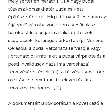
mely sértetlen maradt.[
16
] A nagy budai
tűzvész korszakhatár Buda és Pest
építészetében is. Míg a török kiűzése után az
újjáépülő városba zömében a késői olasz
barokk stílusban jártas itáliai építészek,
szobrászok, kőfaragók érkeztek (pl. Venerio
Ceresola, a budai városháza tervezője vagy
Fortunato di Prati, akit a budai várpalota és a
pesti invalidusok háza (ma Városháza)
tervezésére kértek föl), a tűzvészt követően
osztrák és német mesterek vették át a
tervezést és építést.[
17
]
A dokumentált lakók sorában a következő a