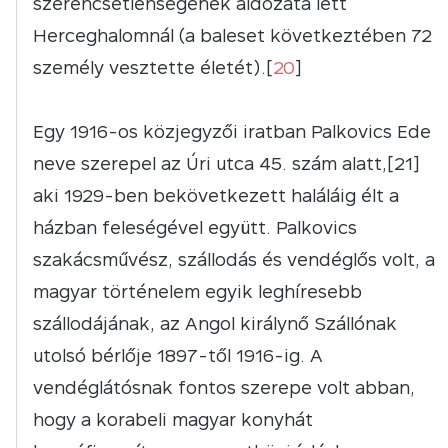
szerencsétlenségének áldozata lett
Herceghalomnál (a baleset következtében 72
személy vesztette életét).[
20
]
Egy 1916-os közjegyzői iratban Palkovics Ede
neve szerepel az Úri utca 45. szám alatt,[21]
aki 1929-ben bekövetkezett haláláig élt a
házban feleségével együtt. Palkovics
szakácsművész, szállodás és vendéglős volt, a
magyar történelem egyik leghíresebb
szállodájának, az Angol királynő Szállónak
utolsó bérlője 1897-től 1916-ig. A
vendéglátósnak fontos szerepe volt abban,
hogy a korabeli magyar konyhát