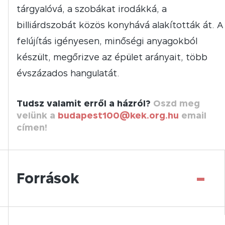
tárgyalóvá, a szobákat irodákká, a
billiárdszobát közös konyhává alakították át. A
felújítás igényesen, minőségi anyagokból
készült, megőrizve az épület arányait, több
évszázados hangulatát.
Tudsz valamit erről a házról?
Oszd meg
velünk a
budapest100@kek.org.hu
email
címen!
-
Források