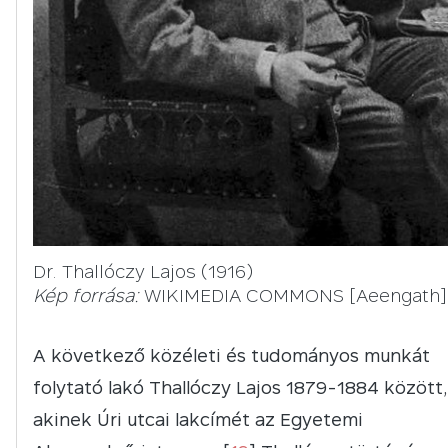
Dr. Thallóczy Lajos (1916)
Kép forrása:
WIKIMEDIA COMMONS [Aeengath]
A következő közéleti és tudományos munkát
folytató lakó Thallóczy Lajos 1879-1884 között,
akinek Úri utcai lakcímét az Egyetemi